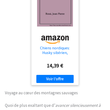
Chiens nordiques:
Husky sibérien,
malamute d'Alaska,
samoyède, chien du
14,39 €
Groenland
Voyage au cœur des montagnes sauvages
Quoi de plus exaltant que d’
avancer silencieusement à