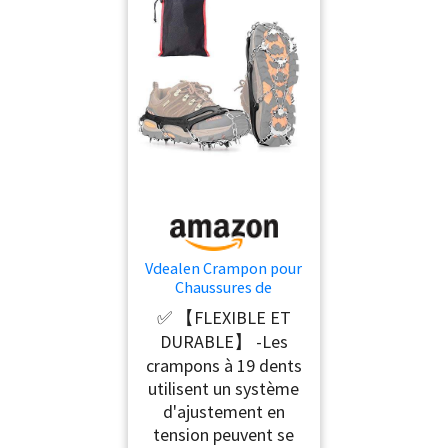
Vdealen Crampon pour
Chaussures de
Randonnée
✅ 【FLEXIBLE ET
Antidérapent avec 19
DURABLE】 -Les
Crampons Inoxydable
Crampons pour la
crampons à 19 dents
Marche, pour Neige
utilisent un système
Activités Le Jogging,
d'ajustement en
l'escalade et la
tension peuvent se
Trail(Taille Moyenne)