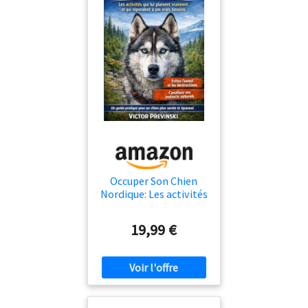
Occuper Son Chien
Nordique: Les activités
qui lui plaisent
vraiment et qui
19,99 €
répondent à ses vrais
besoins