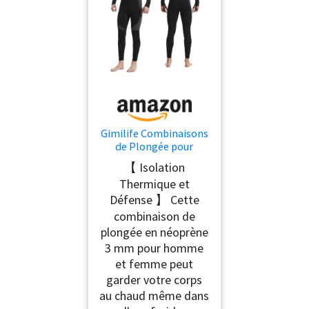
Gimilife Combinaisons
de Plongée pour
Homme et Femme,
【 Isolation
Combinaison Plongée
Thermique et
Homme Shorty 3MM/
Défense 】 Cette
FullWetsuit Néoprène
Femme pour Rester au
combinaison de
Chaud dans l'eau
plongée en néoprène
Froide Lors de
3 mm pour homme
Plongée, Ssurf,
et femme peut
Snorkeling
garder votre corps
au chaud même dans