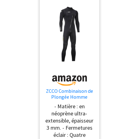
ZCCO Combinaison de
Plongée Homme
Intégrale 3 mm
- Matière : en
Néoprène Snorkeling L
néoprène ultra-
extensible, épaisseur
3 mm. - Fermetures
éclair : Quatre