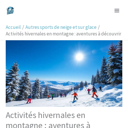
Aller
R
au
e
contenu
c
Accueil
Autres sports de neige et sur glace
h
Activités hivernales en montagne : aventures à découvrir
e
r
c
h
e
r
Activités hivernales en
montagne : aventures à