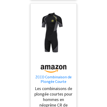
ZCCO Combinaison de
Plongée Courte
Homme 1.5 mm Shorty
Les combinaisons de
Néoprène Natation L
plongée courtes pour
hommes en
néoprène CR de