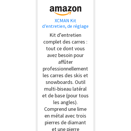
XCMAN Kit
d’entretien, de réglage
et de biseautage de
Kit d’entretien
carres pour skins
complet des carres :
alpins, skis de freeride,
tout ce dont vous
snowboard, outil
affuteur d’angle de skis
avez besoin pour
+ 3 diamants + pierre
affûter
en caoutchouc
professionnellement
les carres des skis et
snowboards. Outil
multi-biseau latéral
et de base (pour tous
les angles).
Comprend une lime
en métal avec trois
pierres de diamant
et une pierre