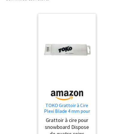
TOKO Grattoir à Cire
Plexi Blade 4 mm pour
Snowboard et Skis
Grattoir à cire pour
Freeride Unisexe
snowboard Dispose
de quatre coins