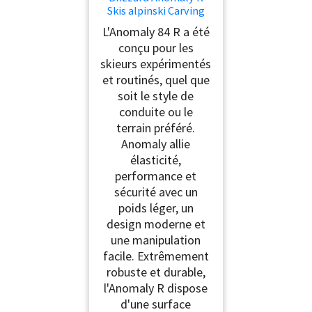
Skis alpinski Carving
Ski Freeride Rocker
L'Anomaly 84 R a été
Skis de carving – 176
conçu pour les
cm – Avec fixation TPC
skieurs expérimentés
10 Demo Z3-10 – Pour
bons conducteurs et
et routinés, quel que
experts – Freeski
soit le style de
Allmountainski pour
conduite ou le
piste et
terrain préféré.
Anomaly allie
élasticité,
performance et
sécurité avec un
poids léger, un
design moderne et
une manipulation
facile. Extrêmement
robuste et durable,
l'Anomaly R dispose
d'une surface