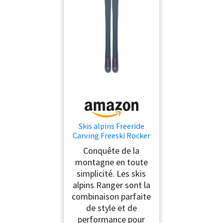
Skis alpins Freeride
Carving Freeski Rocker
- Fischer Ranger - Avec
Conquête de la
fixation Attack 11
montagne en toute
Demo Z3-11 - Ski tout
simplicité. Les skis
terrain - Convient pour
les utilisateurs
alpins Ranger sont la
confirmés à bons
combinaison parfaite
conducteurs
de style et de
(anthracite/rose, 162
performance pour