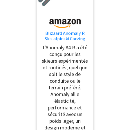
Blizzard Anomaly R
Skis alpinski Carving
Ski Freeride Rocker
L'Anomaly 84 R a été
Skis de carving – 170
conçu pour les
cm – Avec fixation TPC
skieurs expérimentés
10 Demo Z3-10 – Pour
bons conducteurs et
et routinés, quel que
experts – Freeski
soit le style de
Allmountainski pour
conduite ou le
piste et
terrain préféré.
Anomaly allie
élasticité,
performance et
sécurité avec un
poids léger, un
design moderne et