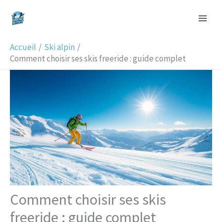
Aller
R
au
e
contenu
c
Accueil
Ski alpin
h
Comment choisir ses skis freeride : guide complet
e
r
c
h
e
r
Comment choisir ses skis
freeride : guide complet