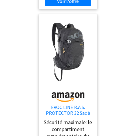
EVOC LINE R.A.S.
PROTECTOR 32 Sac à
dos airbag avalanche,
Sécurité maximale: le
sac à dos pour le ski
compartiment
(NEURALITE SYSTEM,