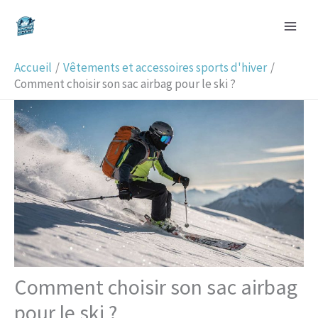
Aller
R
au
e
contenu
c
Accueil
Vêtements et accessoires sports d'hiver
h
Comment choisir son sac airbag pour le ski ?
e
r
c
h
e
r
Comment choisir son sac airbag
pour le ski ?