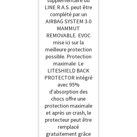
supplémentaire du
compartiment pour
poche d'hydratation
LINE R.A.S. peut être
3l, PROTECTOR
complété par un
CRASH REPLACEMENT,
AIRBAG SYSTEM 3.0
taille: M/L), Noir
MAMMUT
REMOVABLE. EVOC
mise ici sur la
meilleure protection
possible. Protection
maximale: Le
LITESHIELD BACK
PROTECTOR intégré
avec 95%
d'absorption des
chocs offre une
protection maximale
et après un crash, le
protecteur peut être
remplacé
gratuitement grâce