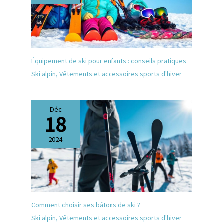
Équipement de ski pour enfants : conseils pratiques
Ski alpin
,
Vêtements et accessoires sports d'hiver
Déc
18
2024
Comment choisir ses bâtons de ski ?
Ski alpin
,
Vêtements et accessoires sports d'hiver