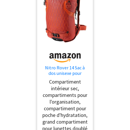
Nitro Rover 14 Sac à
dos unisexe pour
snowboard,
Compartiment
randonnée, vélo, 1
intérieur sec,
pièce, Supernova., 14 l,
compartiments pour
Moderne
l'organisation,
compartiment pour
poche d'hydratation,
grand compartiment
pour lunettes doublé