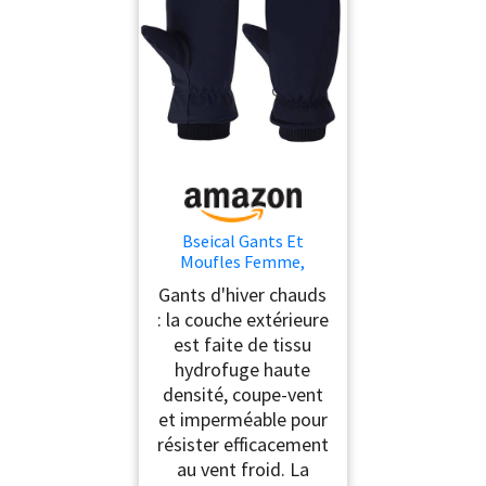
Bseical Gants Et
Moufles Femme,
Moufles Ski Homme,
Gants d'hiver chauds
Gant Tactile, Gant
: la couche extérieure
Peluche Hiver Coton
est faite de tissu
Thermique De Sport
Moto Ski Velo Vtt
hydrofuge haute
Cyclisme Impermeable
densité, coupe-vent
Noir (homme)
et imperméable pour
résister efficacement
au vent froid. La