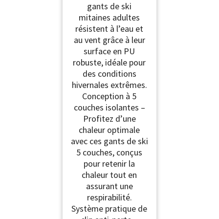
gants de ski
Anti-Vent pour Neige
avec Écran Tactile
mitaines adultes
résistent à l’eau et
au vent grâce à leur
surface en PU
robuste, idéale pour
des conditions
hivernales extrêmes.
Conception à 5
couches isolantes –
Profitez d’une
chaleur optimale
avec ces gants de ski
5 couches, conçus
pour retenir la
chaleur tout en
assurant une
respirabilité.
Système pratique de