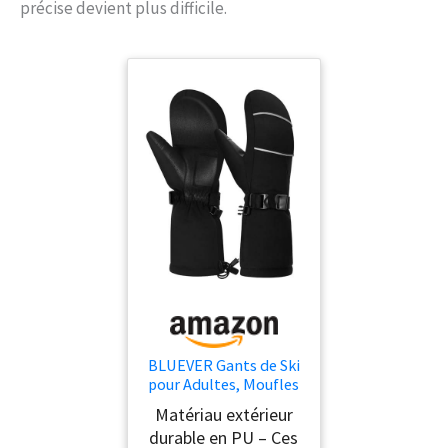
précise devient plus difficile.
BLUEVER Gants de Ski
pour Adultes, Moufles
Imperméables et
Matériau extérieur
Chauffantes Homme
durable en PU – Ces
Femme, Gants d'hiver