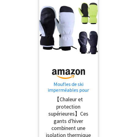
Moufles de ski
imperméables pour
homme et femme,
【Chaleur et
gants d'hiver
protection
thermiques pour écran
supérieures】Ces
tactile avec doublure
en polaire pour le
gants d'hiver
snowboard, le golf, le
combinent une
cyclisme et les
isolation thermique
activités de plein air