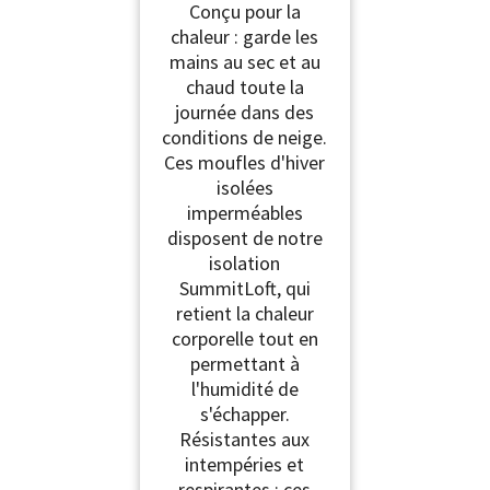
Conçu pour la
Hommes – Mitaines de
chaleur : garde les
Neige par Temps Froid
mains au sec et au
– Gants de Snowboard
imperméables et
chaud toute la
isolés Chauds
journée dans des
conditions de neige.
Ces moufles d'hiver
isolées
imperméables
disposent de notre
isolation
SummitLoft, qui
retient la chaleur
corporelle tout en
permettant à
l'humidité de
s'échapper.
Résistantes aux
intempéries et
respirantes : ces