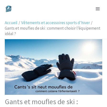
Aller
R
au
e
contenu
c
Accueil
Vêtements et accessoires sports d'hiver
h
Gants et moufles de ski : comment choisir l’équipement
idéal ?
e
r
c
h
e
r
Gants et moufles de ski :