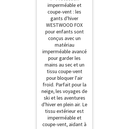
Gants thermiques
imperméable et
coupe-vent pour
coupe-vent : les
enfants,
antidérapants,
gants d'hiver
tactiles, moufles
WESTWOOD FOX
chaudes isolées pour la
pour enfants sont
course, le cyclisme, la
conçus avec un
neige, le
matériau
imperméable avancé
pour garder les
mains au sec et un
tissu coupe-vent
pour bloquer l'air
froid. Parfait pour la
neige, les voyages de
ski et les aventures
d'hiver en plein air. Le
tissu extérieur est
imperméable et
coupe-vent, aidant à