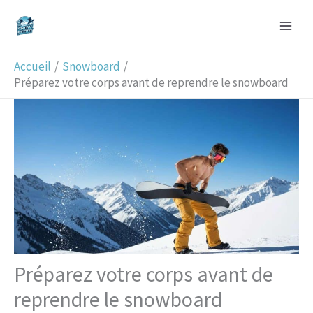
Aller
R
au
e
contenu
c
Accueil
Snowboard
h
Préparez votre corps avant de reprendre le snowboard
e
r
c
h
e
r
Préparez votre corps avant de
reprendre le snowboard