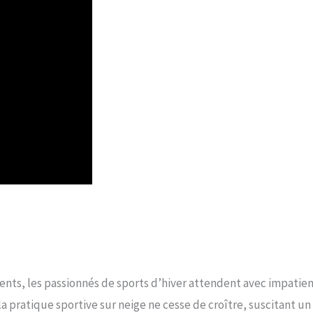
ents, les passionnés de sports d’hiver attendent avec impatie
la pratique sportive sur neige ne cesse de croître, suscitant un