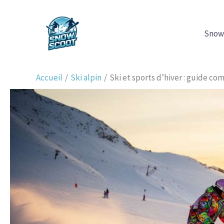
Aller
au
Snow
contenu
Accueil
Ski alpin
Ski et sports d’hiver : guide co