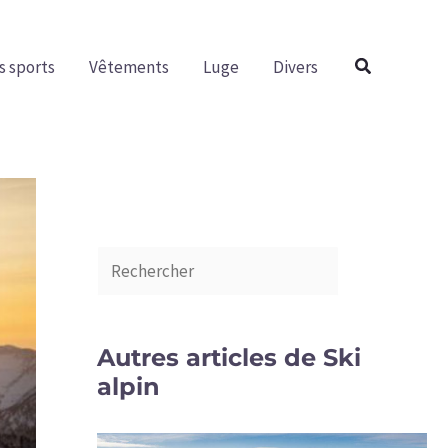
R
e
Rechercher
s sports
Vêtements
Luge
Divers
c
h
e
r
c
h
e
r
Autres articles de Ski
alpin