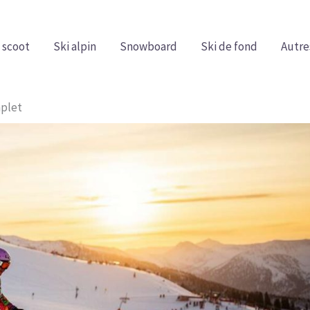
 scoot
Ski alpin
Snowboard
Ski de fond
Autre
mplet