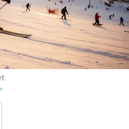
et
re