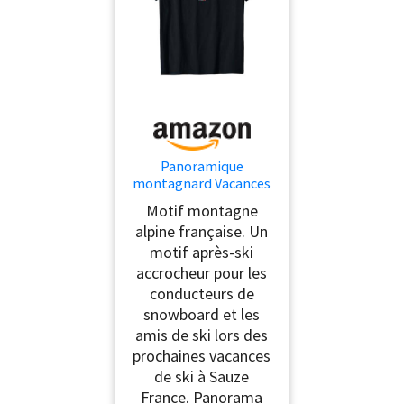
Panoramique
montagnard Vacances
de Ski Apres-Ski Sauze
Motif montagne
T-Shirt
alpine française. Un
motif après-ski
accrocheur pour les
conducteurs de
snowboard et les
amis de ski lors des
prochaines vacances
de ski à Sauze
France. Panorama