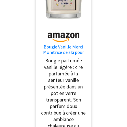
Bougie Vanille Merci
Monitrice de ski pour
cette année Cadeau
Bougie parfumée
Saint Valentin Femme
vanille légère : cire
parfumée à la
senteur vanille
présentée dans un
pot en verre
transparent. Son
parfum doux
contribue à créer une
ambiance
chaleureuse au