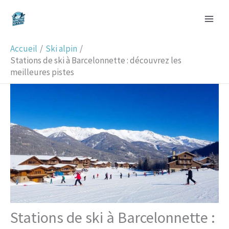
Aller
R
au
e
contenu
c
Accueil
Ski alpin
h
Stations de ski à Barcelonnette : découvrez les
meilleures pistes
e
r
c
h
e
r
Stations de ski à Barcelonnette :