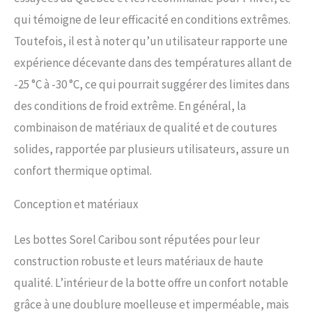
semelle intermédiaire en feutre
qui témoigne de leur efficacité en conditions extrêmes.
collé de 2,5 mm pour plus de
Toutefois, il est à noter qu’un utilisateur rapporte une
chaleur Joan of Arctic Boot :
cette botte imperméable pour
expérience décevante dans des températures allant de
femme avec lacets vous permet
-25 °C à -30 °C, ce qui pourrait suggérer des limites dans
d'ajuster le serrage pour une
sensation de sécurité. La botte
des conditions de froid extrême. En général, la
d'hiver dispose d'une coque en
combinaison de matériaux de qualité et de coutures
caoutchouc vulcanisé fabriquée à
la main, imperméable et vulcanisé
solides, rapportée par plusieurs utilisateurs, assure un
avec une semelle extérieure à
confort thermique optimal.
chevrons Chaussures pour la
fonctionnalité et la mode : SOREL
combine savoir-faire et style
Conception et matériaux
pour créer des chaussures
toutes saisons qui repoussent
Les bottes Sorel Caribou sont réputées pour leur
les limites de la fonction
construction robuste et leurs matériaux de haute
première de la mode
qualité. L’intérieur de la botte offre un confort notable
grâce à une doublure moelleuse et imperméable, mais