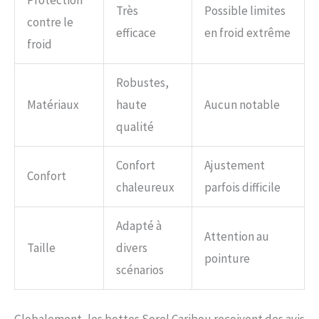
Protection
Très
Possible limites
contre le
efficace
en froid extrême
froid
Robustes,
Matériaux
haute
Aucun notable
qualité
Confort
Ajustement
Confort
chaleureux
parfois difficile
Adapté à
Attention au
Taille
divers
pointure
scénarios
Globalement, les bottes Sorel Caribou reçoivent des avis