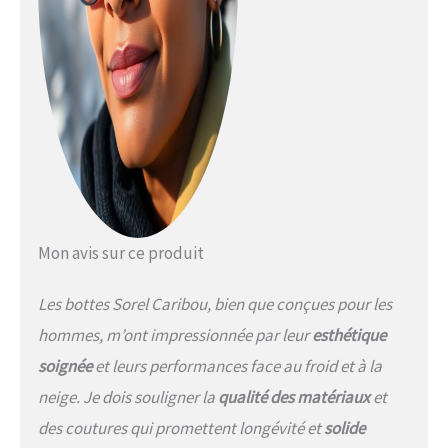
semelle intermédiaire en feutre
collé de 2,5 mm pour plus de
chaleur Joan of Arctic Boot :
cette botte imperméable pour
femme avec lacets vous permet
d'ajuster le serrage pour une
sensation de sécurité. La botte
d'hiver dispose d'une coque en
caoutchouc vulcanisé fabriquée à
la main, imperméable et vulcanisé
avec une semelle extérieure à
chevrons Chaussures pour la
Mon avis sur ce produit
fonctionnalité et la mode : SOREL
combine savoir-faire et style
Les bottes Sorel Caribou, bien que conçues pour les
pour créer des chaussures
toutes saisons qui repoussent
hommes, m’ont impressionnée par leur
esthétique
les limites de la fonction
soignée
et leurs performances face au froid et à la
première de la mode
neige. Je dois souligner la
qualité des matériaux
et
des coutures qui promettent longévité et
solide