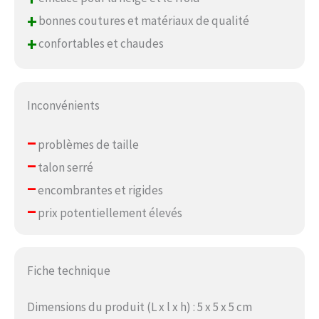
+
bonnes coutures et matériaux de qualité
+
confortables et chaudes
Inconvénients
–
problèmes de taille
–
talon serré
–
encombrantes et rigides
–
prix potentiellement élevés
Fiche technique
Dimensions du produit (L x l x h) : 5 x 5 x 5 cm