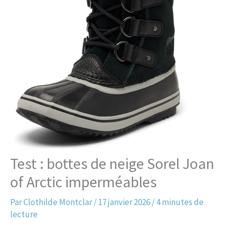
Test : bottes de neige Sorel Joan
of Arctic imperméables
Par
Clothilde Montclar
/
17 janvier 2026
/
4 minutes de
lecture