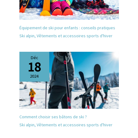
performance au travail.
Équipement de ski pour enfants : conseils pratiques
Ski alpin
,
Vêtements et accessoires sports d'hiver
Déc
18
2024
Comment choisir ses bâtons de ski ?
Ski alpin
,
Vêtements et accessoires sports d'hiver