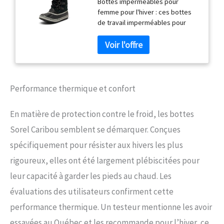
Bottes imperméables pour
Quarry Collection 2024
femme pour l'hiver : ces bottes
2025, 41 EU
de travail imperméables pour
femme sont parfaites pour
marcher dans la neige et
conquérir la neige fondue. Ces
bottes d'hiver sont
imperméables Bottes de neige
pour l'hiver : ces bottes pour
Performance thermique et confort
femmes par temps froid ont une
tige en daim pour un confort tout
En matière de protection contre le froid, les bottes
au long de la journée afin que
vous puissiez vous sentir à l'aise
Sorel Caribou semblent se démarquer. Conçues
et élégant; la chaussure pour
spécifiquement pour résister aux hivers les plus
femme a une doublure intérieure
amovible en feutre recyclé
rigoureux, elles ont été largement plébiscitées pour
lavable de 6 mm Bottes d'hiver
leur capacité à garder les pieds au chaud. Les
pour femme : cette chaussure
imperméable pour femme a une
évaluations des utilisateurs confirment cette
semelle extérieure en
performance thermique. Un testeur mentionne les avoir
caoutchouc pour une traction
essayées au Québec et les recommande pour l’hiver, ce
fiable ; cette botte SOREL a une