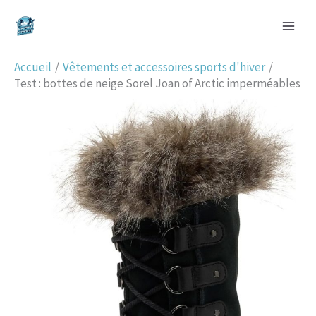
Aller
R
au
e
contenu
c
Accueil
Vêtements et accessoires sports d'hiver
h
Test : bottes de neige Sorel Joan of Arctic imperméables
e
r
c
h
e
r