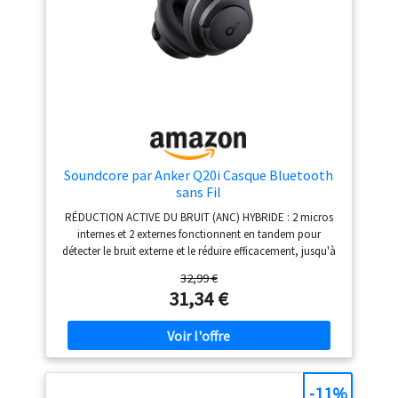
Soundcore par Anker Q20i Casque Bluetooth
sans Fil
RÉDUCTION ACTIVE DU BRUIT (ANC) HYBRIDE : 2 micros
internes et 2 externes fonctionnent en tandem pour
détecter le bruit externe et le réduire efficacement, jusqu'à
90 %, comme les bruits des moteurs de voitures et
32,99 €
d'avions. PLONGEZ AU CŒUR D'UN SON PRÉCIS : le
31,34 €
casque antibruit est doté de grands transducteurs
dynamiques de 40 mm qui produisent un son détaillé et
des rythmes puissants grâce à la technologie BassUp.
Compatible avec la norme Hi-Res Audio via le câble
auxiliaire pour un son plus précis. AUTONOMIE DE 40
HEURES ET CHARGE RAPIDE : grâce à 40 heures
-11%