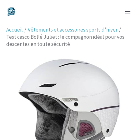
Aller
R
au
e
contenu
c
Accueil
Vêtements et accessoires sports d'hiver
h
Test casco Bollé Juliet : le compagnon idéal pour vos
descentes en toute sécurité
e
r
c
h
e
r