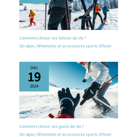
Comment choisir ses bâtons de ski ?
Ski alpin
,
Vêtements et accessoires sports d'hiver
Déc
19
2024
Comment choisir ses gants de ski ?
Ski alpin
,
Vêtements et accessoires sports d'hiver