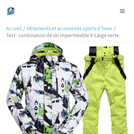
Aller
R
au
e
contenu
c
Accueil
Vêtements et accessoires sports d'hiver
h
Test : combinaison de ski imperméable X-Large verte
e
r
c
h
e
r