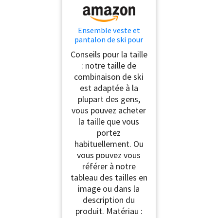
Ensemble veste et
pantalon de ski pour
homme -
Conseils pour la taille
Imperméable - Pour
: notre taille de
l'extérieur, l'hiver, la
combinaison de ski
montagne, la planche
à neige - Coupe-vent -
est adaptée à la
Changjia, Noir 3 + noir,
plupart des gens,
L
vous pouvez acheter
la taille que vous
portez
habituellement. Ou
vous pouvez vous
référer à notre
tableau des tailles en
image ou dans la
description du
produit. Matériau :