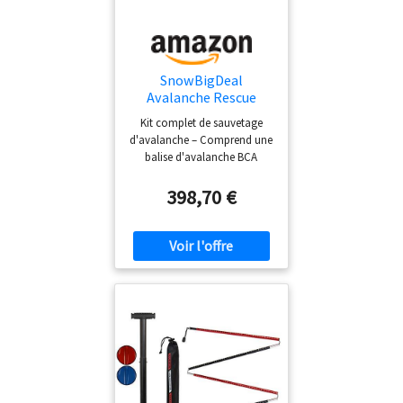
SnowBigDeal
Avalanche Rescue
Bundle BCA Tracker S
Kit complet de sauvetage
Avalanche Beacon,
d'avalanche – Comprend une
sonde d'avalanche 260
balise d'avalanche BCA
cm, pelle de sauvetage
Tracker S, une sonde
avec scie
d'avalanche en aluminium
398,70 €
de 260 cm et une pelle de
sauvetage avec poignée
extensible et scie BCA Tracker
S Beacon – Émetteur-
récepteur d'avalanche
numérique connu pour sa
simplicité, son traitement
rapide du signal et ses
performances fiables
SnowBigDeal Sonde en
aluminium de 260 cm –
Construction légère et