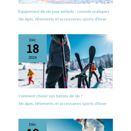
Équipement de ski pour enfants : conseils pratiques
Ski alpin
,
Vêtements et accessoires sports d'hiver
Déc
18
2024
Comment choisir ses bâtons de ski ?
Ski alpin
,
Vêtements et accessoires sports d'hiver
Déc