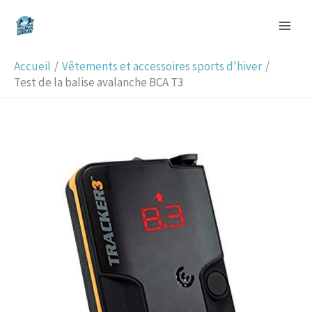
Aller
R
au
e
contenu
c
Accueil
Vêtements et accessoires sports d'hiver
h
Test de la balise avalanche BCA T3
e
r
c
h
e
r