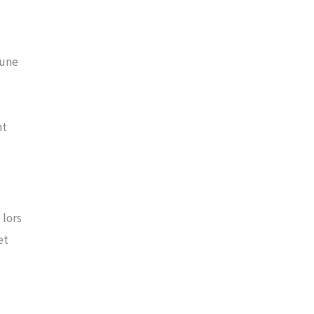
 une
e
nt
 lors
et