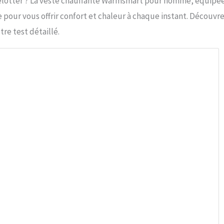
 grelotter ? La veste chauffante Warmsmart pour homme, équipé
 pour vous offrir confort et chaleur à chaque instant. Découvr
re test détaillé.