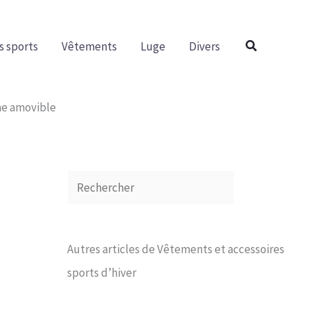
R
e
Rechercher
s sports
Vêtements
Luge
Divers
c
h
e
he amovible
r
c
h
e
r
Autres articles de Vêtements et accessoires
sports d’hiver