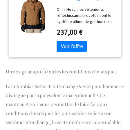
homme, delta/noir, 5XL
Omni Heat : nos vêtements
(Gros)
réfléchissants brevetés sont le
système ultime de gestion de la
chaleur corporelle pour les
237,00 €
performances en plein air. La
doublure intérieure se compose
de notre motif à pois métalliques
conçu pour conserver la chaleur,
tandis que le tissu respirant
dissipe l'humidité. OMNI-TECH:
notre technologie exclusive offre
Un design adapté à toutes les conditions climatiques
une protection perméable à l'air,
imperméable et respirante,
La Columbia Lhotse III Interchange Veste pour homme se
gardant les éléments de mère
nature à l'extérieur, tout en
distingue par sa polyvalence exceptionnelle. Ce
permettant à l'intérieur de
manteau 3-en-1 vous permettra de faire face aux
respirer, vous gardant au sec et à
l'aise quelles que soient les
conditions climatiques les plus variées. Grâce à son
conditions. Design classique 3 en
système interchange, la veste extérieure imperméable
1 : ce manteau d'hiver est la