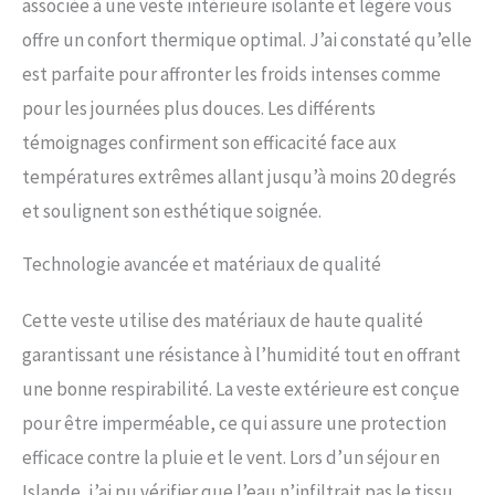
associée à une veste intérieure isolante et légère vous
solution classique 3 en 1. Doté
d'une coque extérieure
offre un confort thermique optimal. J’ai constaté qu’elle
imperméable et d'une couche
est parfaite pour affronter les froids intenses comme
intérieure en polaire super
chaude, chacun peut être porté
pour les journées plus douces. Les différents
séparément ou ensemble.
témoignages confirment son efficacité face aux
Caractéristiques pratiques :
capuche réglable avec cordon de
températures extrêmes allant jusqu’à moins 20 degrés
serrage, ventilation sous les
et soulignent son esthétique soignée.
bras, deux poches latérales
zippées, une poche intérieure de
sécurité, des poignets réglables,
Technologie avancée et matériaux de qualité
un ourlet réglable avec cordon de
serrage, le tout pour une
Cette veste utilise des matériaux de haute qualité
protection complète contre le
vent, la pluie et la neige. Construit
garantissant une résistance à l’humidité tout en offrant
pour durer : l'attention portée par
une bonne respirabilité. La veste extérieure est conçue
Columbia aux détails est ce qui
pour être imperméable, ce qui assure une protection
distingue nos vêtements. Nous
utilisons uniquement des
efficace contre la pluie et le vent. Lors d’un séjour en
matériaux de la plus haute
Islande, j’ai pu vérifier que l’eau n’infiltrait pas le tissu,
qualité, des coutures et un