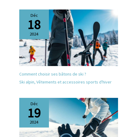
pantalon pour un look
décontracté. C'est un
excellent ajout à votre garde-
Déc
18
robe. 【Différentes
Occasions】Que ce soit pour
un usage quotidien, pour
2024
adopter un style streetwear,
pour pratiquer des activités
de plein air, pour faire du
shopping, pour sortir en
boîte, pour aller en soirée,
pour un rendez-vous ou pour
aller au bureau : cette veste
Comment choisir ses bâtons de ski ?
en velours côtelé pour
Ski alpin
,
Vêtements et accessoires sports d'hiver
homme est toujours le choix
idéal. Elle constitue
également un excellent
cadeau pour vos proches.
Déc
19
2024