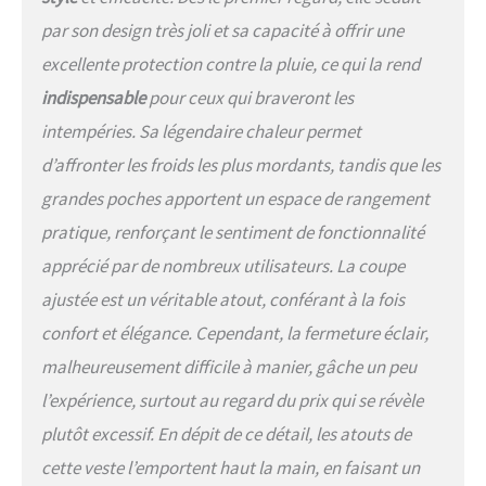
savoir-faire experts. Il s'agit d'un
par son design très joli et sa capacité à offrir une
système de veste d'hiver durable
excellente protection contre la pluie, ce qui la rend
que vous apprécierez pour les
saisons à venir.
indispensable
pour ceux qui braveront les
intempéries. Sa légendaire chaleur permet
d’affronter les froids les plus mordants, tandis que les
grandes poches apportent un espace de rangement
pratique, renforçant le sentiment de fonctionnalité
apprécié par de nombreux utilisateurs. La coupe
ajustée est un véritable atout, conférant à la fois
confort et élégance. Cependant, la fermeture éclair,
malheureusement difficile à manier, gâche un peu
l’expérience, surtout au regard du prix qui se révèle
plutôt excessif. En dépit de ce détail, les atouts de
cette veste l’emportent haut la main, en faisant un