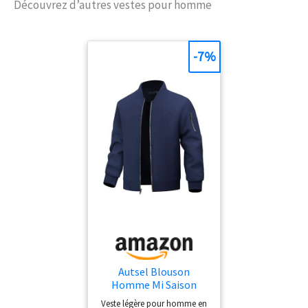
notre technologie exclusive offre
Découvrez d’autres vestes pour homme
une protection perméable à l'air,
imperméable et respirante,
gardant les éléments de mère
-7%
nature à l'extérieur, tout en
permettant à l'intérieur de
respirer, vous gardant au sec et à
l'aise quelles que soient les
conditions. Design classique 3 en
1 : ce manteau d'hiver est la
solution classique 3 en 1. Doté
d'une coque extérieure
imperméable et d'une couche
intérieure en polaire super
chaude, chacun peut être porté
séparément ou ensemble.
Caractéristiques pratiques :
capuche réglable avec cordon de
serrage, ventilation sous les
Autsel Blouson
bras, deux poches latérales
Homme Mi Saison
zippées, une poche intérieure de
Veste Décontracté
sécurité, des poignets réglables,
Veste légère pour homme en