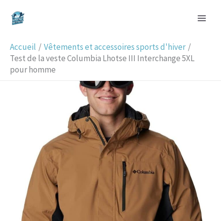
Aller
R
au
e
contenu
c
Accueil
Vêtements et accessoires sports d'hiver
h
Test de la veste Columbia Lhotse III Interchange 5XL
pour homme
e
r
c
h
e
r