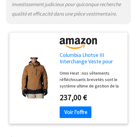
investissement judicieux pour quiconque recherche
qualité et efficacité dans une pièce vestimentaire.
Columbia Lhotse III
Interchange Veste pour
homme, delta/noir, 5XL
Omni Heat : nos vêtements
(Gros)
réfléchissants brevetés sont le
système ultime de gestion de la
chaleur corporelle pour les
237,00 €
performances en plein air. La
doublure intérieure se compose
de notre motif à pois métalliques
conçu pour conserver la chaleur,
tandis que le tissu respirant
dissipe l'humidité. OMNI-TECH: