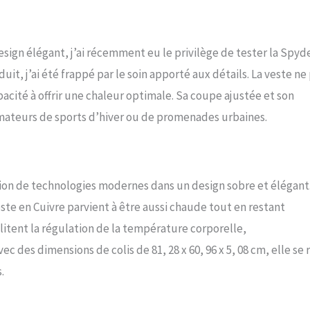
sign élégant, j’ai récemment eu le privilège de tester la Spyd
t, j’ai été frappé par le soin apporté aux détails. La veste ne
cité à offrir une chaleur optimale. Sa coupe ajustée et son
amateurs de sports d’hiver ou de promenades urbaines.
ation de technologies modernes dans un design sobre et élégant
te en Cuivre parvient à être aussi chaude tout en restant
ilitent la régulation de la température corporelle,
c des dimensions de colis de 81, 28 x 60, 96 x 5, 08 cm, elle se
.