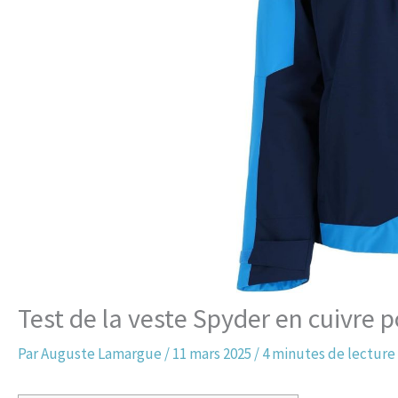
Test de la veste Spyder en cuivre 
Par
Auguste Lamargue
/
11 mars 2025
/
4 minutes de lecture