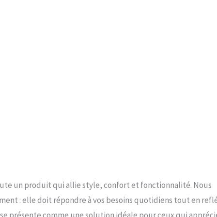
te un produit qui allie style, confort et fonctionnalité. Nous
nt : elle doit répondre à vos besoins quotidiens tout en refl
 se présente comme une solution idéale pour ceux qui appréci