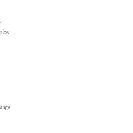
er
 pèse
.
 range