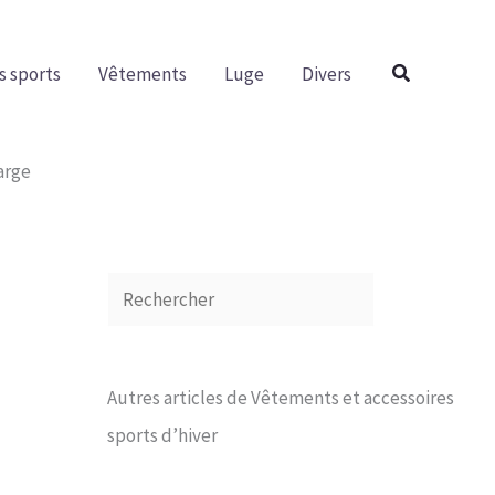
R
e
Rechercher
s sports
Vêtements
Luge
Divers
c
h
e
arge
r
c
h
e
r
Autres articles de Vêtements et accessoires
sports d’hiver