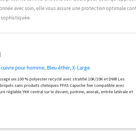
onnée avec soin, elle vous assure une protection optimale con
 sophistiquée.
 cuivre pour homme, Bleu éther, X-Large
ssage uni 100 % polyester recyclé avec stratifié 10K/10K et DWR Les
briqués sans produits chimiques PFAS Capuche fixe compatible avec
e réglable YKK central sur le devant, poitrine, anorak, entrée latérale et
de données zippées Isolation thermique Exo (60 g)