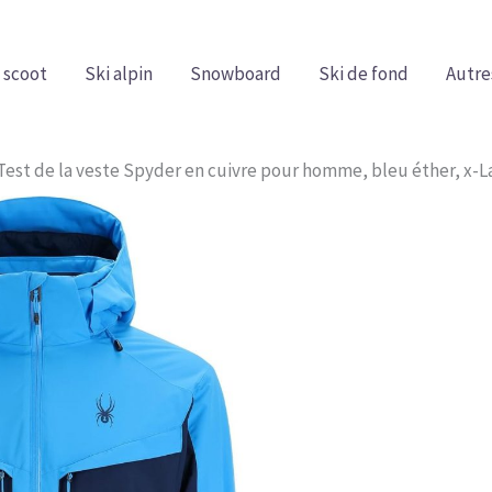
 scoot
Ski alpin
Snowboard
Ski de fond
Autre
Test de la veste Spyder en cuivre pour homme, bleu éther, x-L