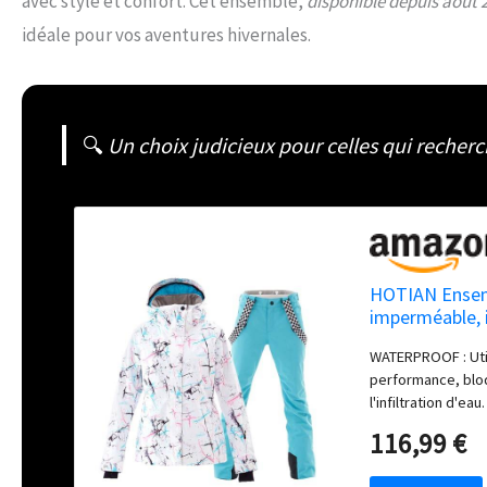
avec style et confort. Cet ensemble,
disponible depuis août 
idéale pour vos aventures hivernales.
🔍
Un choix judicieux pour celles qui recherchen
HOTIAN Ensemb
imperméable, i
WATERPROOF : Util
performance, bloq
l'infiltration d'ea
WINDPROOF : Rempl
116,99 €
de préservation d
produit d'avoir un