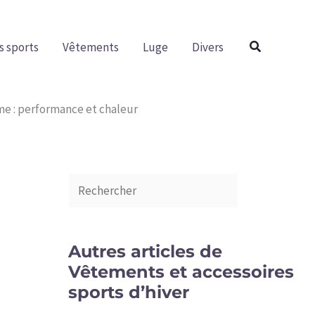
R
e
Rechercher
s sports
Vêtements
Luge
Divers
c
h
e
me : performance et chaleur
r
c
h
e
r
Autres articles de
Vêtements et accessoires
sports d’hiver