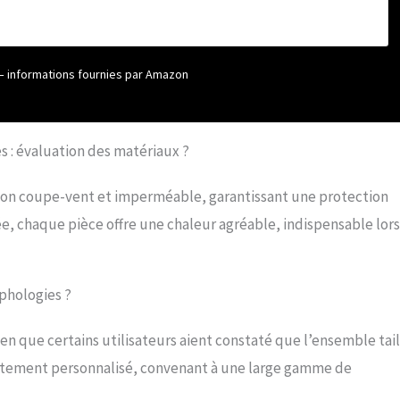
erméable, doublure en polaire et tissu durable, améliorant
nction de conservation de la chaleur et de protection contre le vent.
00mm, tissu technique respirant de l'intérieur vers l'extérieur et
n maille respirante sous les bras, confortable et respirant,
ur – informations fournies par Amazon
ide. OCCASIONS : les combinaisons de neige sont parfaites pour le ski,
atinage, la randonnée, l'escalade, le camping et d'autres activités de
s : évaluation des matériaux ?
on coupe-vent et imperméable, garantissant une protection
ée, chaque pièce offre une chaleur agréable, indispensable lor
rphologies ?
 Bien que certains utilisateurs aient constaté que l’ensemble tai
justement personnalisé, convenant à une large gamme de