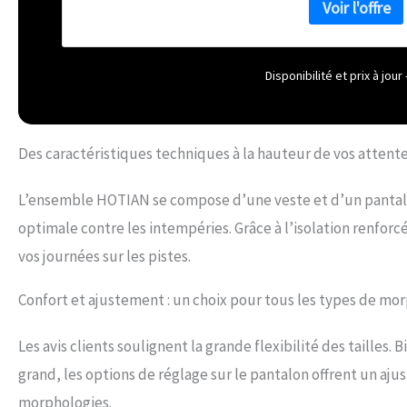
professionnel imp
efficacement la fo
RESPIRATOIRE : 100
fermeture éclair e
Disponibilité et prix à jo
transpiration rap
le snowboard, le p
plein air en hiver.
Des caractéristiques techniques à la hauteur de vos attente
L’ensemble HOTIAN se compose d’une veste et d’un pantal
optimale contre les intempéries. Grâce à l’isolation renforc
vos journées sur les pistes.
Confort et ajustement : un choix pour tous les types de mo
Les avis clients soulignent la grande flexibilité des tailles.
grand, les options de réglage sur le pantalon offrent un a
morphologies.