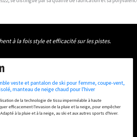
2022
, se distingue par sa qualité de fabrication et sa polyvalenc
t à la fois style et efficacité sur les pistes.
le veste et pantalon de ski pour femme, coupe-vent,
solé, manteau de neige chaud pour l'hiver
isation de la technologie de tissu imperméable à haute
uer efficacement l'invasion de la pluie et la neige, pour empêcher
u. Adapté à la pluie et à la neige, au ski et aux autres sports d'hiver.
ir l'espace avec du coton de haute qualité pour fournir un bon effet
e la chaleur. La technologie coupe-vent de haute qualité permet au
e bonne résistance au vent et à l'usure. Tissu chaud : Tissu