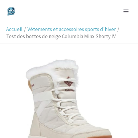
Aller
R
au
e
contenu
c
Accueil
Vêtements et accessoires sports d'hiver
h
Test des bottes de neige Columbia Minx Shorty IV
e
r
c
h
e
r