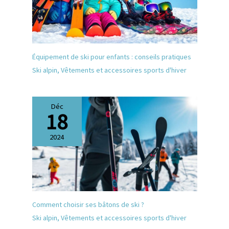
Équipement de ski pour enfants : conseils pratiques
Ski alpin
,
Vêtements et accessoires sports d'hiver
Déc
18
2024
Comment choisir ses bâtons de ski ?
Ski alpin
,
Vêtements et accessoires sports d'hiver