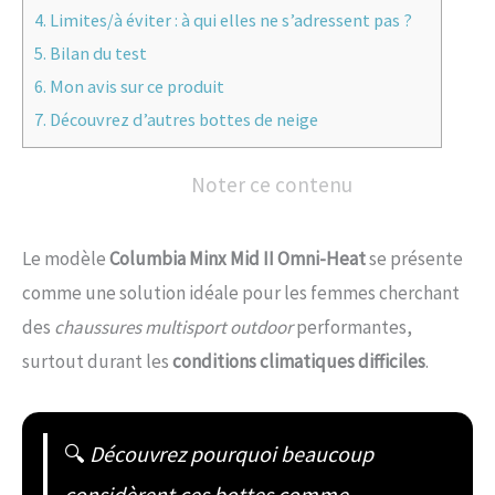
4.
Limites/à éviter : à qui elles ne s’adressent pas ?
5.
Bilan du test
6.
Mon avis sur ce produit
7.
Découvrez d’autres bottes de neige
Noter ce contenu
Le modèle
Columbia Minx Mid II Omni-Heat
se présente
comme une solution idéale pour les femmes cherchant
des
chaussures multisport outdoor
performantes,
surtout durant les
conditions climatiques difficiles
.
🔍
Découvrez pourquoi beaucoup
considèrent ces bottes comme