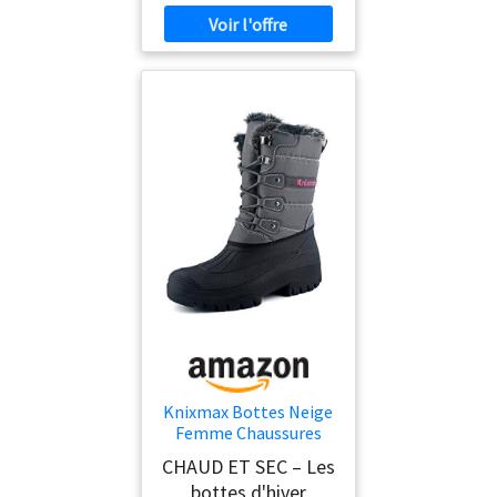
Knixmax Bottes Neige
Femme Chaussures
Hiver imperméable
CHAUD ET SEC – Les
Chaudes Bottes de
bottes d'hiver
Randonnée Marche