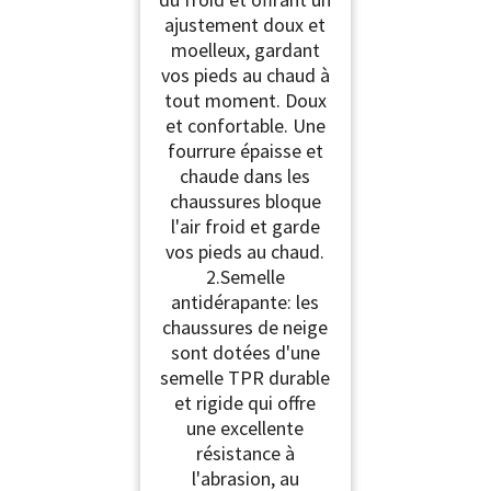
Boots de Marche, Noir
ajustement doux et
42 EU
moelleux, gardant
vos pieds au chaud à
tout moment. Doux
et confortable. Une
fourrure épaisse et
chaude dans les
chaussures bloque
l'air froid et garde
vos pieds au chaud.
2.Semelle
antidérapante: les
chaussures de neige
sont dotées d'une
semelle TPR durable
et rigide qui offre
une excellente
résistance à
l'abrasion, au