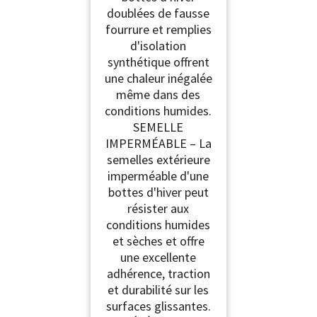
doublées de fausse
Montange Jardin Gris
EU 42
fourrure et remplies
d'isolation
synthétique offrent
une chaleur inégalée
même dans des
conditions humides.
SEMELLE
IMPERMÉABLE – La
semelles extérieure
imperméable d'une
bottes d'hiver peut
résister aux
conditions humides
et sèches et offre
une excellente
adhérence, traction
et durabilité sur les
surfaces glissantes.