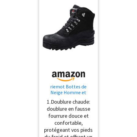
riemot Bottes de
Neige Homme et
Femme, Bottes de
1.Doublure chaude:
Randonnée Hiver
doublure en fausse
Neige Imperméable y
fourrure douce et
Antidérapant
Chaussures de
confortable,
Trekking Outdoor
protégeant vos pieds
Confortable Chaudes
du froid et offrant un