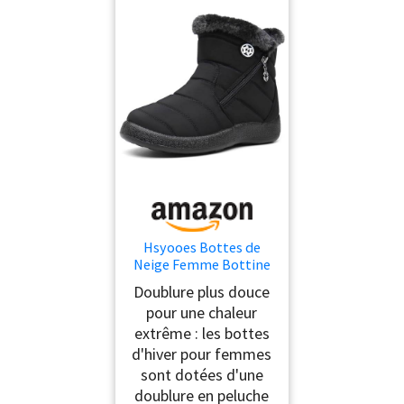
Hsyooes Bottes de
Neige Femme Bottine
Fourrées Chaussure
Doublure plus douce
Hiver,Noir A,38EU
pour une chaleur
extrême : les bottes
d'hiver pour femmes
sont dotées d'une
doublure en peluche