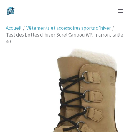
Aller
R
au
e
contenu
c
Accueil
Vêtements et accessoires sports d'hiver
h
Test des bottes d’hiver Sorel Caribou WP, marron, taille
40
e
r
c
h
e
r