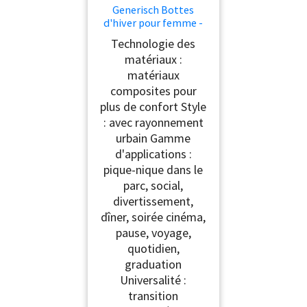
Generisch Bottes
d'hiver pour femme -
Tige large -
Technologie des
Antidérapantes - En
matériaux :
cuir - Légères - Avec
matériaux
talon - Bottes d'hiver
confortables - Bottes
composites pour
de moto classiques,
plus de confort Style
Bordeaux, 39 EU
: avec rayonnement
urbain Gamme
d'applications :
pique-nique dans le
parc, social,
divertissement,
dîner, soirée cinéma,
pause, voyage,
quotidien,
graduation
Universalité :
transition