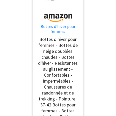
Bottes d'hiver pour
femmes
imperméables
Bottes d'hiver pour
antidérapantes,
femmes - Bottes de
bottes de neige
neige doublées
classiques à bout rond
avec doublure chaude,
chaudes - Bottes
chaussures de neige
d'hiver - Résistantes
pour la randonnée,
au glissement -
bottes de neige
Confortables -
fourrées, bottes de
Imperméables -
neige
Chaussures de
randonnée et de
trekking - Pointure :
37-42 Bottes pour
femmes - Bottes