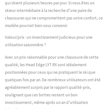
la forme anatomique qui
qui skient plusieurs heures par jour. Si vous êtes un
s'adapte parfaitement au
skieur intermédiaire à la recherche d’une paire de
mollet et empêche les
points de pression, les
chaussures qui ne compromettent pas votre confort, ce
pieds restent au chaud et
modèle pourrait bien vous convenir.
confortables même par
temps froid - un chef-
d'œuvre confortable avec
Valeur/prix : un investissement judicieux pour une
une construction
utilisation saisonnière ?
éprouvée qui permet
d'économiser de l'énergie.
Avec un prix raisonnable pour une chaussure de cette
FLEX - La valeur Flex de 80
est très tolérante, tandis
qualité, les Head Edge LYT RX sont idéalement
que la technologie Duo-
positionnées pour ceux qui ne pratiquent le ski que
Flex intégrée augmente la
réactivité. La langue et la
quelques fois par an. De nombreux utilisateurs ont été
coque ont également été
agréablement surpris par le rapport qualité-prix,
mises en contact direct
les unes avec les autres
soulignant que ces bottes restent un bon
pour assurer une meilleure
investissement, même après un an d’utilisation
transmission de la force.
Caractéristiques : Smart