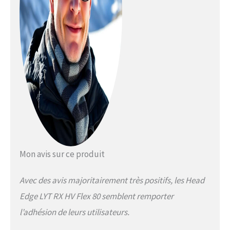
doublure en polaire et à
la forme anatomique qui
s'adapte parfaitement
au mollet et empêche
les points de pression,
les pieds restent au
chaud et confortables
même par temps froid -
un chef-d'œuvre
confortable avec une
construction éprouvée
qui permet
d'économiser de
l'énergie. FLEX - La
Mon avis sur ce produit
valeur Flex de 80 est
très tolérante, tandis
Avec des avis majoritairement très positifs, les Head
que la technologie Duo-
Flex intégrée augmente
Edge LYT RX HV Flex 80 semblent remporter
la réactivité. La langue
l’adhésion de leurs utilisateurs.
et la coque ont
également été mises en