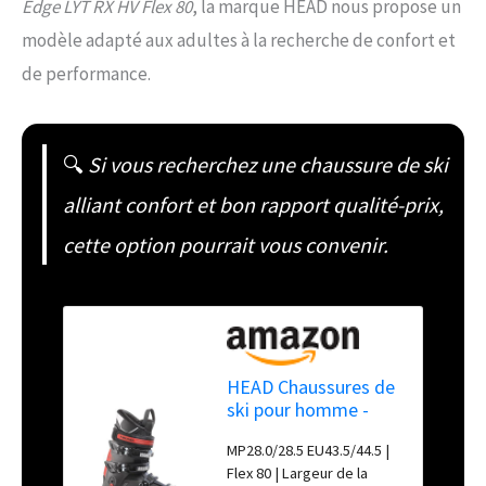
Edge LYT RX HV Flex 80
, la marque HEAD nous propose un
modèle adapté aux adultes à la recherche de confort et
de performance.
🔍
Si vous recherchez une chaussure de ski
alliant confort et bon rapport qualité-prix,
cette option pourrait vous convenir.
HEAD Chaussures de
ski pour homme -
Bottes de ski alpin -
MP28.0/28.5 EU43.5/44.5 |
Bottes de ski alpin
Flex 80 | Largeur de la
Edge LYT RX HV -