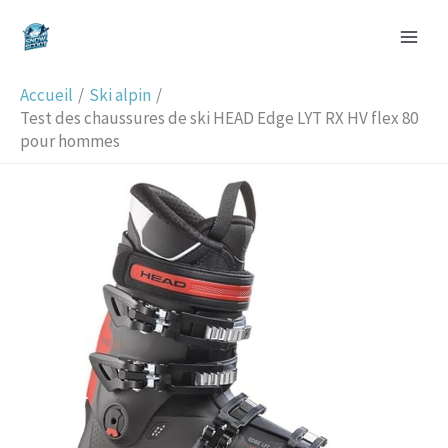
Aller
R
au
e
contenu
c
Accueil
Ski alpin
h
Test des chaussures de ski HEAD Edge LYT RX HV flex 80
pour hommes
e
r
c
h
e
r