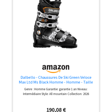
assurer une meilleure
transmission de la force.
Caractéristiques : Smart
Frame | Hi-top tech |
Duo flex | Easy entry
shell design |
Stiffer/softer flex
adjustment | Single
canting | Foam Wedge |
Chausson intérieur :
Perfect Fit S Liner |
Semelles : semelles
alpines,
interchangeables sur
GripWalk | Coque :
Dalbello - Chaussures De Ski Green Veloce
coque extérieure PU/SL
Max Ltd Ms Black Homme - Homme - Taille
33.5 - Noir
Genre : Homme Garantie: garantie 1 an Niveau:
Intermédiaire Style: All mountain Collection: 2026
190,08 €