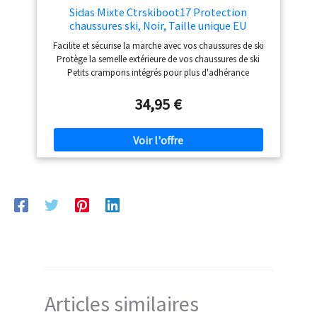
Sidas Mixte Ctrskiboot17 Protection
chaussures ski, Noir, Taille unique EU
Facilite et sécurise la marche avec vos chaussures de ski
Protège la semelle extérieure de vos chaussures de ski
Petits crampons intégrés pour plus d'adhérance
Caoutchouc souple et résistant - Longueur ajustable -
Taille unique
34,95 €
Articles similaires