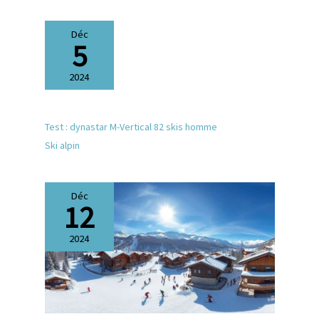
Déc
5
2024
Test : dynastar M-Vertical 82 skis homme
Ski alpin
Déc
12
2024