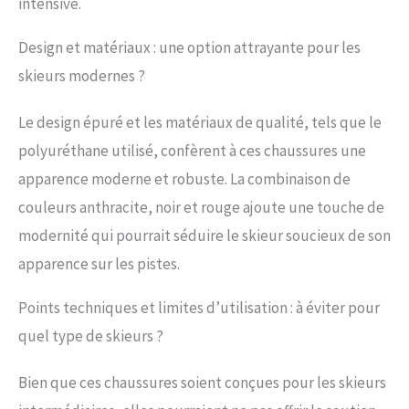
intensive.
Frame | Hi-top tech | Duo
flex | Easy entry shell
Design et matériaux : une option attrayante pour les
design | Stiffer/softer flex
adjustment | Single
skieurs modernes ?
canting | Foam Wedge |
Chausson intérieur :
Le design épuré et les matériaux de qualité, tels que le
Perfect Fit S Liner |
polyuréthane utilisé, confèrent à ces chaussures une
Semelles : semelles
alpines, interchangeables
apparence moderne et robuste. La combinaison de
sur GripWalk | Coque :
couleurs anthracite, noir et rouge ajoute une touche de
coque extérieure PU/SL
modernité qui pourrait séduire le skieur soucieux de son
apparence sur les pistes.
Points techniques et limites d’utilisation : à éviter pour
quel type de skieurs ?
Bien que ces chaussures soient conçues pour les skieurs