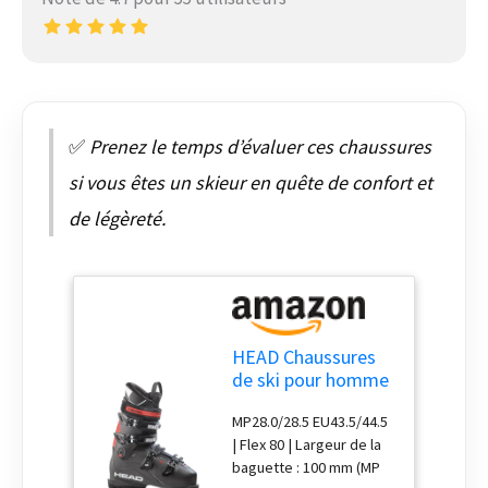
✅
Prenez le temps d’évaluer ces chaussures
si vous êtes un skieur en quête de confort et
de légèreté.
HEAD Chaussures
de ski pour homme
- Bottes de ski
MP28.0/28.5 EU43.5/44.5
alpin - Bottes de
| Flex 80 | Largeur de la
ski alpin Edge LYT
baguette : 100 mm (MP
RX HV -