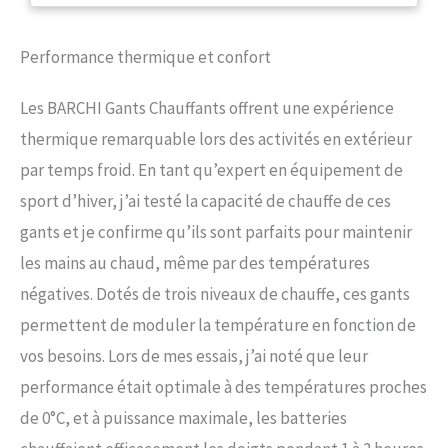
constamment la conception et la
qualité de nos produits.Afin de
fournir à nos clients de meilleurs
Performance thermique et confort
produits et services. TRÈS
PRATIQUE:Ces gants chauffants
Les BARCHI Gants Chauffants offrent une expérience
disposent de 3 réglages de
température,de 38 à 65°C et
thermique remarquable lors des activités en extérieur
d'une autonomie de 2 à 6,5
par temps froid. En tant qu’expert en équipement de
heures. Les gants sont
disponibles avec 2 types
sport d’hiver, j’ai testé la capacité de chauffe de ces
d'alimentation,avec un câble de
gants et je confirme qu’ils sont parfaits pour maintenir
charge 12V pour moto qui peut
les mains au chaud, même par des températures
être branché à une batterie de
moto pour alimenter directement
négatives. Dotés de trois niveaux de chauffe, ces gants
les gants pour un chauffage
permettent de moduler la température en fonction de
continu,ou avec une batterie au
lithium,qui est petite et légère,ce
vos besoins. Lors de mes essais, j’ai noté que leur
qui la rend facile à transporter.
performance était optimale à des températures proches
SOIN COMPLET POUR VOS
MAINS:Ces gants de cyclisme
de 0°C, et à puissance maximale, les batteries
chauffants ont une coque