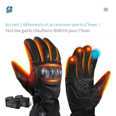
Aller
R
au
e
contenu
c
Accueil
Vêtements et accessoires sports d'hiver
h
Test des gants chauffants BARCHI pour l’hiver
e
r
c
h
e
r