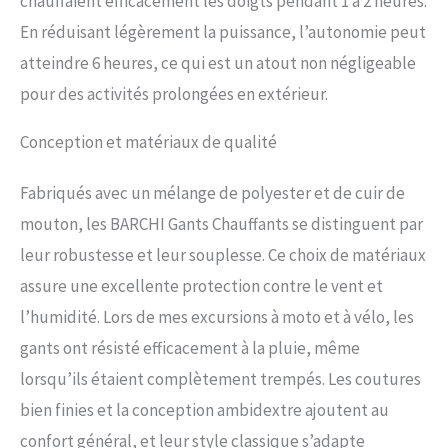
chauffaient efficacement les doigts pendant 1 à 2 heures.
extérieure en peau de chèvre de
haute qualité avec une coque de
En réduisant légèrement la puissance, l’autonomie peut
protection en fibre de carbone
atteindre 6 heures, ce qui est un atout non négligeable
sur le dos de la main,un
renforcement en caoutchouc au
pour des activités prolongées en extérieur.
niveau des jointures,un balai
d'essuie-glace et un capteur
Conception et matériaux de qualité
d'écran tactile sur l'index,et un
bord de paume épais en matériau
Fabriqués avec un mélange de polyester et de cuir de
souple.Les gants ont une couche
intermédiaire imperméable et
mouton, les BARCHI Gants Chauffants se distinguent par
chauffante et sont doublés d'un
leur robustesse et leur souplesse. Ce choix de matériaux
matériau chaud et confortable.
LARGE UTILISATION:Ces gants de
assure une excellente protection contre le vent et
cyclisme chauffants peuvent être
l’humidité. Lors de mes excursions à moto et à vélo, les
utilisés non seulement pour la
moto,mais aussi pour le ski,le
gants ont résisté efficacement à la pluie, même
patinage,l'équitation,la course à
lorsqu’ils étaient complètement trempés. Les coutures
pied,la randonnée,la pêche,la
chasse,la marche,la promenade
bien finies et la conception ambidextre ajoutent au
du chien,le travail en plein air et
confort général, et leur style classique s’adapte
diverses autres occasions.Ils