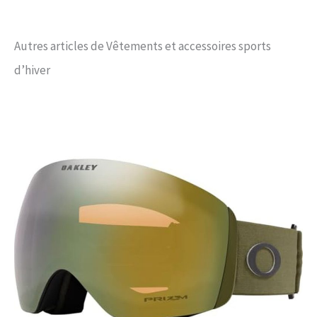
mais aussi pour les sports et
activités de plein air tels que
le ski, la chasse, le
Autres articles de Vêtements et accessoires sports
skateboard, le vélo, la
randonnée, la pêche et le
d’hiver
camping. De conception
unisexe, ils offrent un
ajustement parfait et
confortable pour différentes
formes de mains. Ces gants
polyvalents et chauds
constituent un cadeau
attentionné et pratique pour
Noël, le Nouvel An, la Saint-
Valentin ou l'anniversaire de
vos proches et amis.