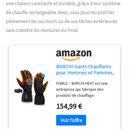
une chaleur constante et durable, grâce à leur système
de chauffe rechargeable. Ainsi, vous pourrez profiter
pleinement de vos loisirs ou de vos tâches extérieures
sans craindre les morsures du froid.
BARCHI Gants Chauffants
pour Hommes et Femmes,
Gants de Moto
FIABLE：BARCHI HEAT est une
Rechargeables, Chauffe-
entreprise qui fabrique des
Mains électriques, adaptés
produits de chauffage
au Cyclisme d'hiver, au Ski,
électrique.Depuis la création de
à la randonnée, à la Course
154,99 €
l'entreprise il y a plus de 10
à Pied, au Travail, etc.
ans,nos produits ont été
largement plébiscités par nos
clients. Nous améliorons