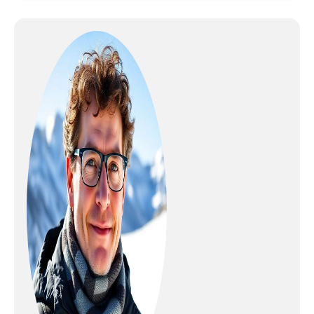
qualité de nos produits.Afin de
fournir à nos clients de meilleurs
produits et services. TRÈS
PRATIQUE:Ces gants chauffants
disposent de 3 réglages de
température,de 38 à 65°C et
d'une autonomie de 2 à 6,5
heures. Les gants sont
disponibles avec 2 types
d'alimentation,avec un câble de
charge 12V pour moto qui peut
être branché à une batterie de
moto pour alimenter directement
les gants pour un chauffage
continu,ou avec une batterie au
lithium,qui est petite et légère,ce
qui la rend facile à transporter.
SOIN COMPLET POUR VOS
MAINS:Ces gants de cyclisme
chauffants ont une coque
extérieure en peau de chèvre de