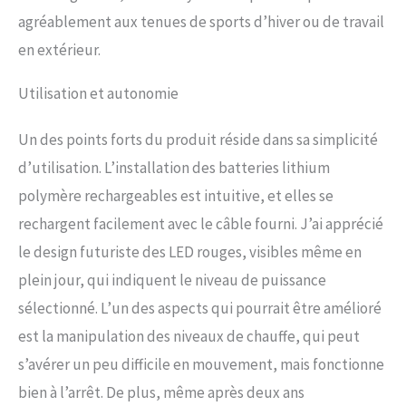
sont également bons pour
agréablement aux tenues de sports d’hiver ou de travail
l'arthrite,les articulations
en extérieur.
raides,la maladie de Raynaud,la
mauvaise circulation et les
personnes âgées.Un excellent
Utilisation et autonomie
choix pour toutes sortes de
cadeaux de vacances d'hiver.
Un des points forts du produit réside dans sa simplicité
APRÈS-VENTE SANS SOUCI：Nos
d’utilisation. L’installation des batteries lithium
gants chauffants ont passé
diverses certifications de
polymère rechargeables est intuitive, et elles se
sécurité et sont sûrs et
rechargent facilement avec le câble fourni. J’ai apprécié
fiables.Tous nos produits
chauffants sont livrés avec une
le design futuriste des LED rouges, visibles même en
garantie gratuite de 1 an.Si vous
plein jour, qui indiquent le niveau de puissance
avez des problèmes,veuillez
nous contacter via le canal
sélectionné. L’un des aspects qui pourrait être amélioré
Amazon "Contacter le vendeur"
est la manipulation des niveaux de chauffe, qui peut
et nous vous aiderons à les
résoudre rapidement.Veuillez lire
s’avérer un peu difficile en mouvement, mais fonctionne
attentivement les instructions
bien à l’arrêt. De plus, même après deux ans
pendant l'utilisation.