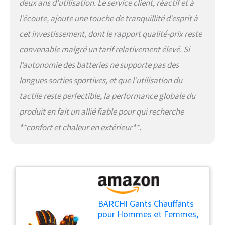
sont également bons pour
deux ans d’utilisation. Le service client, réactif et à
l'arthrite,les articulations
l’écoute, ajoute une touche de tranquillité d’esprit à
raides,la maladie de Raynaud,la
mauvaise circulation et les
cet investissement, dont le rapport qualité-prix reste
personnes âgées.Un excellent
convenable malgré un tarif relativement élevé. Si
choix pour toutes sortes de
cadeaux de vacances d'hiver.
l’autonomie des batteries ne supporte pas des
APRÈS-VENTE SANS SOUCI：Nos
longues sorties sportives, et que l’utilisation du
gants chauffants ont passé
tactile reste perfectible, la performance globale du
diverses certifications de
sécurité et sont sûrs et
produit en fait un allié fiable pour qui recherche
fiables.Tous nos produits
**confort et chaleur en extérieur**.
chauffants sont livrés avec une
garantie gratuite de 1 an.Si vous
avez des problèmes,veuillez
nous contacter via le canal
Amazon "Contacter le vendeur"
et nous vous aiderons à les
résoudre rapidement.Veuillez lire
attentivement les instructions
BARCHI Gants Chauffants
pendant l'utilisation.
pour Hommes et Femmes,
Gants de Moto