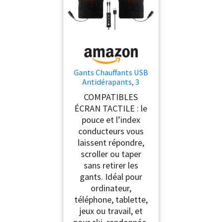
Gants Chauffants USB
Antidérapants, 3
Températures
COMPATIBLES
Réglables, Gant
ÉCRAN TACTILE : le
Chauffant Tactile
pouce et l’index
Pouce/Index, Chauffe
Dos de Main & 5
conducteurs vous
Doigts, Câble 1,5 m 5V
laissent répondre,
Lavables Homme
scroller ou taper
Femme pour Cyclisme,
sans retirer les
Ski, Extérieur
gants. Idéal pour
ordinateur,
téléphone, tablette,
jeux ou travail, et