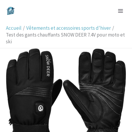
Aller
R
au
e
contenu
c
Accueil
Vêtements et accessoires sports d'hiver
h
Test des gants chauffants SNOW DEER 7.4V pour moto et
ski
e
r
c
h
e
r