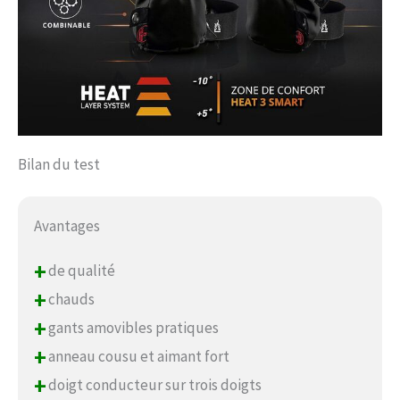
Bilan du test
Avantages
+
de qualité
+
chauds
+
gants amovibles pratiques
+
anneau cousu et aimant fort
+
doigt conducteur sur trois doigts