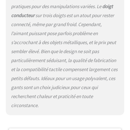
SHELL (mitaines à capuchon) 3.
pratiques pour des manipulations variées. Le
doigt
POLAR HOOD (surmoufles). Vous
pouvez combiner votre HEAT 3
conducteur
sur trois doigts est un atout pour rester
SMART avec la 3ème couche
connecté, même par grand froid. Cependant,
(POLAR HOOD).
l’aimant puissant pose parfois problème en
s’accrochant à des objets métalliques, et le prix peut
sembler élevé. Bien que le design ne soit pas
particulièrement séduisant, la qualité de fabrication
et la compatibilité tactile compensent largement ces
petits défauts. Idéaux pour un usage polyvalent, ces
gants sont un choix judicieux pour ceux qui
recherchent chaleur et praticité en toute
circonstance.