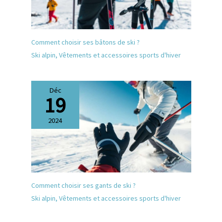
disponibles dans deux tailles
au choix. Vous pouvez les
offrir comme cadeau à votre
famille ou à vos amis sans
vous soucier de la taille. Ils
Comment choisir ses bâtons de ski ?
les aimeront beaucoup.
Ski alpin
,
Vêtements et accessoires sports d'hiver
Déc
19
2024
Comment choisir ses gants de ski ?
Ski alpin
,
Vêtements et accessoires sports d'hiver