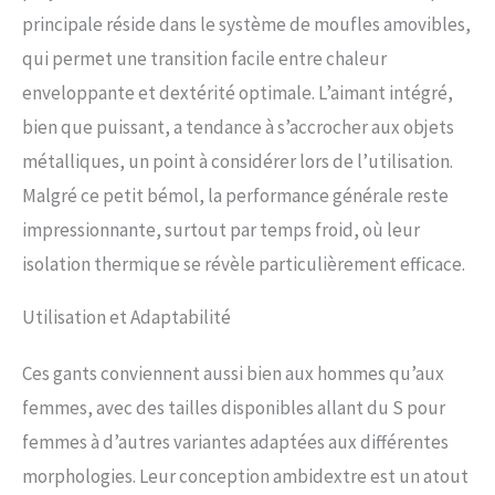
intelligente des matériaux, sur
principale réside dans le système de moufles amovibles,
des fonctions sophistiquées et
attachons une grande importance
qui permet une transition facile entre chaleur
à la durabilité chaque fois que
enveloppante et dextérité optimale. L’aimant intégré,
cela est possible (matériaux
bien que puissant, a tendance à s’accrocher aux objets
contenant jusqu'à 100% de
matières recyclées). 🔥 𝐔𝐍𝐄
métalliques, un point à considérer lors de l’utilisation.
𝐂𝐎𝐌𝐁𝐈𝐍𝐀𝐈𝐒𝐎𝐍
Malgré ce petit bémol, la performance générale reste
𝐈𝐍𝐓𝐄𝐋𝐋𝐈𝐆𝐄𝐍𝐓𝐄 𝐆𝐑Â𝐂𝐄 𝐀𝐔
𝐇𝐄𝐀𝐓 𝐋𝐀𝐘𝐄𝐑 𝐒𝐘𝐒𝐓𝐄𝐌 : le
impressionnante, surtout par temps froid, où leur
système HEAT LAYER SYSTEM se
isolation thermique se révèle particulièrement efficace.
compose de trois couches au
maximum : 1. LINER (sous-gants) 2.
SHELL (mitaines à capuchon) 3.
Utilisation et Adaptabilité
POLAR HOOD (surmoufles). Vous
pouvez combiner votre HEAT 3
Ces gants conviennent aussi bien aux hommes qu’aux
SMART avec la 3ème couche
(POLAR HOOD).
femmes, avec des tailles disponibles allant du S pour
femmes à d’autres variantes adaptées aux différentes
morphologies. Leur conception ambidextre est un atout