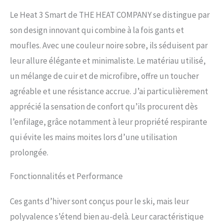
𝐒𝐌𝐀𝐑𝐓: les gants à doigts
Le Heat 3 Smart de THE HEAT COMPANY se distingue par
(LINER) et les moufles (SHELL)
sont cousus ensemble. Rabattez
son design innovant qui combine à la fois gants et
simplement les moufles vers
moufles. Avec une couleur noire sobre, ils séduisent par
l’arrière et servez-vous librement
de vos doigts sans vous refroidir.
leur allure élégante et minimaliste. Le matériau utilisé,
🔥 𝐄𝐍𝐅𝐈𝐍 𝐁𝐈𝐄𝐍 𝐀𝐔 𝐂𝐇𝐀𝐔𝐃
un mélange de cuir et de microfibre, offre un toucher
𝐓𝐎𝐔𝐓 𝐀𝐔 𝐋𝐎𝐍𝐆 𝐃𝐄 𝐋'𝐇𝐈𝐕𝐄𝐑!
agréable et une résistance accrue. J’ai particulièrement
Si vous souhaitez sortir quelque
chose de votre sac, prendre une
apprécié la sensation de confort qu’ils procurent dès
photo ou utiliser votre
l’enfilage, grâce notamment à leur propriété respirante
équipement, il vous suffit de
déplier le capuchon de la mitaine.
qui évite les mains moites lors d’une utilisation
Vos doigts resteront au chaud
prolongée.
sans avoir à enlever vos gants.
Vous avez besoin de passer un
coup de fil rapide ? Grâce à notre
Fonctionnalités et Performance
modèle SMART, c'est tout à fait
possible avec tous les écrans
Ces gants d’hiver sont conçus pour le ski, mais leur
tactiles. 🔥 𝐐𝐔𝐀𝐋𝐈𝐓É 𝐏𝐑𝐄𝐌𝐈𝐔𝐌
: nous concentrons sur l'utilisation
polyvalence s’étend bien au-delà. Leur caractéristique