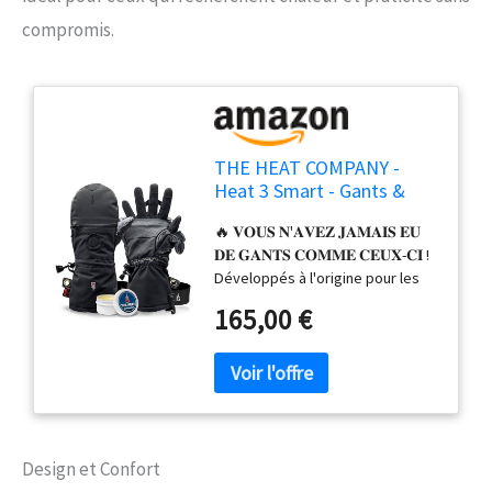
compromis.
THE HEAT COMPANY -
Heat 3 Smart - Gants &
Moufles en Un - Idéal pour
🔥 𝐕𝐎𝐔𝐒 𝐍'𝐀𝐕𝐄𝐙 𝐉𝐀𝐌𝐀𝐈𝐒 𝐄𝐔
la Manipulation : Déplier la
𝐃𝐄 𝐆𝐀𝐍𝐓𝐒 𝐂𝐎𝐌𝐌𝐄 𝐂𝐄𝐔𝐗-𝐂𝐈 !
Moufle - Gants d'Hiver
Développés à l'origine pour les
pour Hommes et Femmes
forces spéciales, ils sont
165,00 €
aujourd'hui populaires auprès des
photographes professionnels et
des amateurs de plein air, qui
font confiance à ce système de
gants novateur offrant 79
possibilités de combinaisons
flexibles dans les endroits les
Design et Confort
plus froids du monde. 🔥 𝐇𝐄𝐀𝐓 𝟑