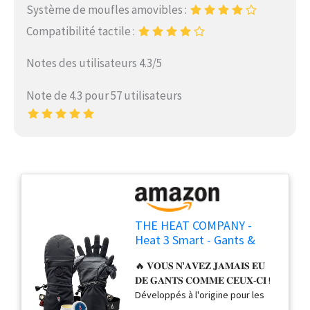
Système de moufles amovibles :
Compatibilité tactile :
Notes des utilisateurs 4.3/5
Note de 4.3 pour 57 utilisateurs
THE HEAT COMPANY -
Heat 3 Smart - Gants &
Moufles en Un - Idéal pour
🔥 𝐕𝐎𝐔𝐒 𝐍'𝐀𝐕𝐄𝐙 𝐉𝐀𝐌𝐀𝐈𝐒 𝐄𝐔
la Manipulation : Déplier la
𝐃𝐄 𝐆𝐀𝐍𝐓𝐒 𝐂𝐎𝐌𝐌𝐄 𝐂𝐄𝐔𝐗-𝐂𝐈 !
Moufle - Gants d'Hiver
Développés à l'origine pour les
pour Hommes et Femmes
forces spéciales, ils sont