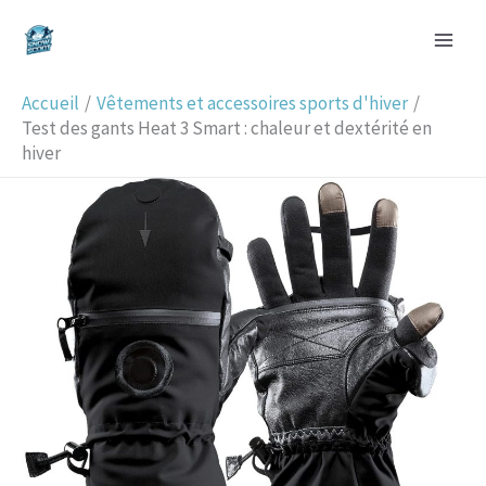
Aller
R
au
e
contenu
c
Accueil
Vêtements et accessoires sports d'hiver
h
Test des gants Heat 3 Smart : chaleur et dextérité en
hiver
e
r
c
h
e
r