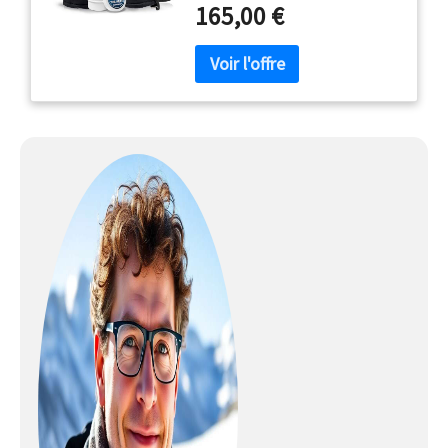
165,00 €
aujourd'hui populaires auprès des
photographes professionnels et
des amateurs de plein air, qui
font confiance à ce système de
gants novateur offrant 79
possibilités de combinaisons
flexibles dans les endroits les
plus froids du monde. 🔥 𝐇𝐄𝐀𝐓 𝟑
𝐒𝐌𝐀𝐑𝐓: les gants à doigts
(LINER) et les moufles (SHELL)
sont cousus ensemble. Rabattez
simplement les moufles vers
l’arrière et servez-vous librement
de vos doigts sans vous refroidir.
🔥 𝐄𝐍𝐅𝐈𝐍 𝐁𝐈𝐄𝐍 𝐀𝐔 𝐂𝐇𝐀𝐔𝐃
𝐓𝐎𝐔𝐓 𝐀𝐔 𝐋𝐎𝐍𝐆 𝐃𝐄 𝐋'𝐇𝐈𝐕𝐄𝐑!
Si vous souhaitez sortir quelque
chose de votre sac, prendre une
photo ou utiliser votre
équipement, il vous suffit de
déplier le capuchon de la mitaine.