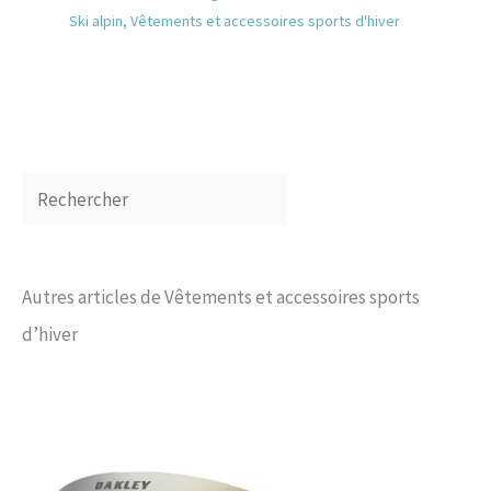
léger est idéal pour la moto
Ski alpin
,
Vêtements et accessoires sports d'hiver
et le vélo, la conduite, la
course, la pêche, l'escalade
ou d'autres activités de plein
air. Le design concis et le style
classique des années 80 leur
confèrent une allure
impressionnante.
Autres articles de Vêtements et accessoires sports
d’hiver