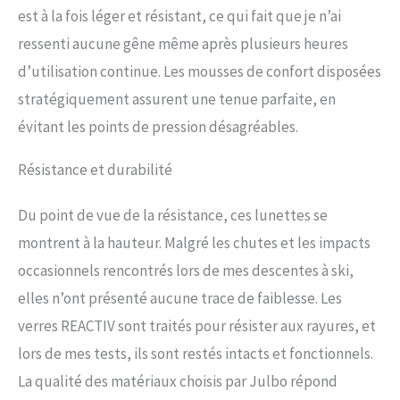
plus petite du Cyrius. JULBO
est à la fois léger et résistant, ce qui fait que je n’ai
Patrimoine : depuis 1888, Julbo
ressenti aucune gêne même après plusieurs heures
développe des lunettes de soleil
et des verres de la plus haute
d’utilisation continue. Les mousses de confort disposées
qualité, en mettant l'accent sur
stratégiquement assurent une tenue parfaite, en
l'artisanat, la durabilité et la
fonctionnalité. Julbo poursuit la
évitant les points de pression désagréables.
tradition de créer des lunettes
haut de gamme avec un
Résistance et durabilité
dévouement à la qualité, offrant
une garantie à vie sur tous ses
produits, tout en repoussant les
Du point de vue de la résistance, ces lunettes se
limites de l'innovation avec la
montrent à la hauteur. Malgré les chutes et les impacts
technologie des verres
photochromiques REACTIV.
occasionnels rencontrés lors de mes descentes à ski,
elles n’ont présenté aucune trace de faiblesse. Les
verres REACTIV sont traités pour résister aux rayures, et
lors de mes tests, ils sont restés intacts et fonctionnels.
La qualité des matériaux choisis par Julbo répond