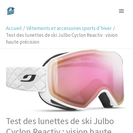
Aller
R
au
e
contenu
c
Accueil
Vêtements et accessoires sports d'hiver
h
Test des lunettes de ski Julbo Cyclon Reactiv : vision
haute précision
e
r
c
h
e
r
Test des lunettes de ski Julbo
Cyclon Reactiv : vision haute