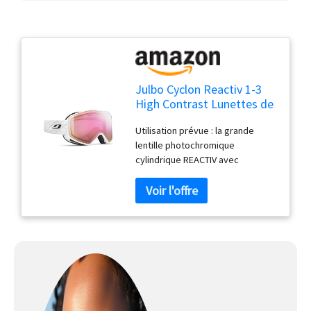
Julbo Cyclon Reactiv 1-3
High Contrast Lunettes de
Ski, Uni
Utilisation prévue : la grande
lentille photochromique
cylindrique REACTIV avec
revêtement anti-buée et design
sans monture offre une meilleure
ventilation, un champ de vision
ouvert et des spécifications de
poids plume. Conçu pour
s'adapter confortablement et
avoir fière allure avec un casque.
Hauteur des verres (mm) : 90,
Largeur des verres (mm) : 170,
Poids : 120 g. Ventilation : la