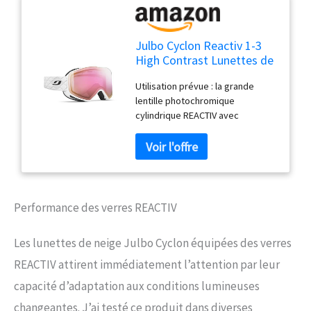
Julbo Cyclon Reactiv 1-3
High Contrast Lunettes de
Ski, Uni
Utilisation prévue : la grande
lentille photochromique
cylindrique REACTIV avec
revêtement anti-buée et design
sans monture offre une meilleure
ventilation, un champ de vision
ouvert et des spécifications de
poids plume. Conçu pour
s'adapter confortablement et
Performance des verres REACTIV
avoir fière allure avec un casque.
Hauteur des verres (mm) : 90,
Les lunettes de neige Julbo Cyclon équipées des verres
Largeur des verres (mm) : 170,
Poids : 120 g. Ventilation : la
REACTIV attirent immédiatement l’attention par leur
ventilation intégrée dans le cadre
capacité d’adaptation aux conditions lumineuses
fournit juste assez de circulation
de l'air pour éviter la buée.
changeantes. J’ai testé ce produit dans diverses