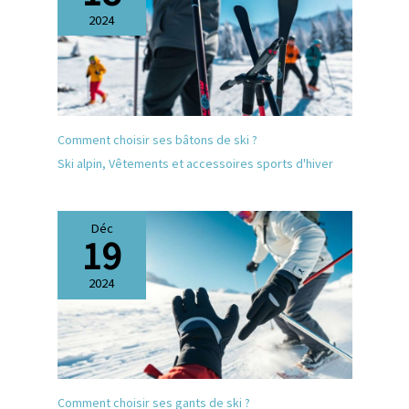
lunettes autour de votre cou
2024
à la manière d'un trousseau
de clés lorsque vous n'en
avez pas besoin et vous ne
perdrez plus jamais vos
lunettes de soleil. Lunettes de
soleil homme femme avec un
design ergonomique spécial
Comment choisir ses bâtons de ski ?
garantissant une expérience
Ski alpin
,
Vêtements et accessoires sports d'hiver
de port confortable - Nos
lunettes de soleil polarisées
n'ont pas seulement un style
à la mode mais aussi un
Déc
19
design humanisé. Elles
s'adaptent parfaitement à la
peau de votre oreille et à
2024
votre tête. Elles s'adaptent
parfaitement à la peau de
l'oreille et à la tête, ce qui
rend le port de nos lunettes
de soleil plus confortable.
Lunettes de soleil pour les
sports de plein air - Le design
Comment choisir ses gants de ski ?