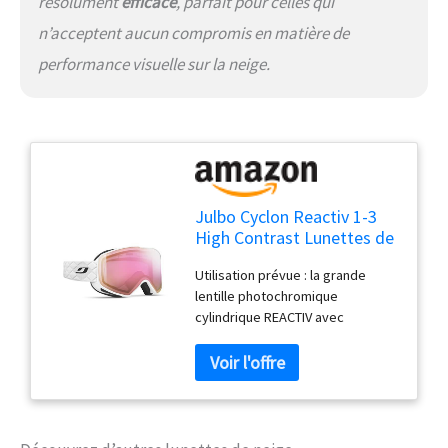
résolument
efficace
, parfait pour celles qui
n’acceptent aucun compromis en matière de
performance visuelle sur la neige.
Julbo Cyclon Reactiv 1-3
High Contrast Lunettes de
Ski, Uni
Utilisation prévue : la grande
lentille photochromique
cylindrique REACTIV avec
revêtement anti-buée et design
sans monture offre une meilleure
ventilation, un champ de vision
ouvert et des spécifications de
poids plume. Conçu pour
s'adapter confortablement et