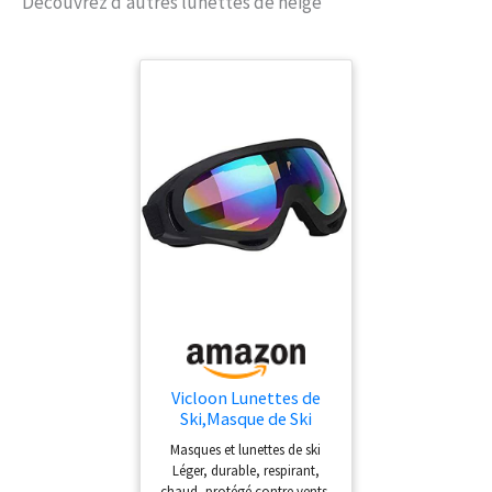
Découvrez d’autres lunettes de neige
avoir fière allure avec un casque.
Hauteur des verres (mm) : 90,
Largeur des verres (mm) : 170,
Poids : 120 g. Ventilation : la
ventilation intégrée dans le cadre
fournit juste assez de circulation
de l'air pour éviter la buée.
Lentille 1-3 REACTIV HIGH
CONTRAST : lentille
photochromique avec une teinte
ambrée qui accentue le terrain,
améliore la perception de la
profondeur et réduit la fatigue
oculaire afin que vous puissiez
mieux lire le terrain tout en vous
déplaçant rapidement. Convient
pour toutes les conditions de
Vicloon Lunettes de
haute montagne, ski et freeride.
Ski,Masque de Ski
Taux de transmission de la
Motoneige Moto
Masques et lunettes de ski
lumière visible : 17 % - 75 %.
Lunettes Ski Goggles
Léger, durable, respirant,
Ajustement : sangle entièrement
Protection Lunettes
chaud, protégé contre vents,