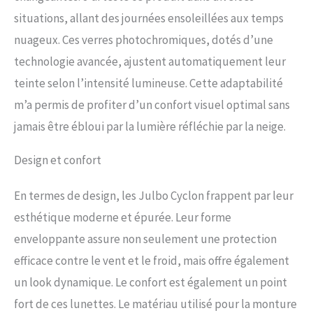
Lentille 1-3 REACTIV HIGH
situations, allant des journées ensoleillées aux temps
CONTRAST : lentille
photochromique avec une teinte
nuageux. Ces verres photochromiques, dotés d’une
ambrée qui accentue le terrain,
technologie avancée, ajustent automatiquement leur
améliore la perception de la
teinte selon l’intensité lumineuse. Cette adaptabilité
profondeur et réduit la fatigue
oculaire afin que vous puissiez
m’a permis de profiter d’un confort visuel optimal sans
mieux lire le terrain tout en vous
jamais être ébloui par la lumière réfléchie par la neige.
déplaçant rapidement. Convient
pour toutes les conditions de
haute montagne, ski et freeride.
Design et confort
Taux de transmission de la
lumière visible : 17 % - 75 %.
En termes de design, les Julbo Cyclon frappent par leur
Ajustement : sangle entièrement
en silicone avec réglage décalé
esthétique moderne et épurée. Leur forme
pour une compatibilité avec tous
enveloppante assure non seulement une protection
les types et tailles de casque. La
mousse double densité offre un
efficace contre le vent et le froid, mais offre également
ajustement optimal, avec une
un look dynamique. Le confort est également un point
couche douce au toucher contre
la peau. Le Cyclon est une version
fort de ces lunettes. Le matériau utilisé pour la monture