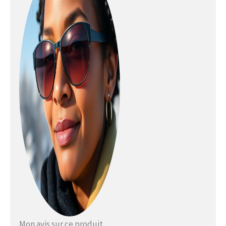
ventilation intégrée dans le cadre
fournit juste assez de circulation
de l'air pour éviter la buée.
Lentille 1-3 REACTIV HIGH
CONTRAST : lentille
photochromique avec une teinte
ambrée qui accentue le terrain,
améliore la perception de la
profondeur et réduit la fatigue
oculaire afin que vous puissiez
mieux lire le terrain tout en vous
déplaçant rapidement. Convient
pour toutes les conditions de
haute montagne, ski et freeride.
Taux de transmission de la
lumière visible : 17 % - 75 %.
Ajustement : sangle entièrement
en silicone avec réglage décalé
pour une compatibilité avec tous
les types et tailles de casque. La
mousse double densité offre un
Mon avis sur ce produit