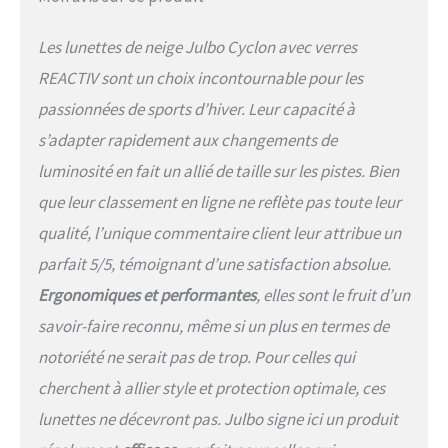
ajustement optimal, avec une
couche douce au toucher contre
Les lunettes de neige Julbo Cyclon avec verres
la peau. Le Cyclon est une version
plus petite du Cyrius. JULBO
REACTIV sont un choix incontournable pour les
Patrimoine : depuis 1888, Julbo
passionnées de sports d’hiver. Leur capacité à
développe des lunettes de soleil
et des verres de la plus haute
s’adapter rapidement aux changements de
qualité, en mettant l'accent sur
luminosité en fait un allié de taille sur les pistes. Bien
l'artisanat, la durabilité et la
fonctionnalité. Julbo poursuit la
que leur classement en ligne ne reflète pas toute leur
tradition de créer des lunettes
qualité, l’unique commentaire client leur attribue un
haut de gamme avec un
dévouement à la qualité, offrant
parfait 5/5, témoignant d’une satisfaction absolue.
une garantie à vie sur tous ses
Ergonomiques et performantes
, elles sont le fruit d’un
produits, tout en repoussant les
limites de l'innovation avec la
savoir-faire reconnu, même si un plus en termes de
technologie des verres
notoriété ne serait pas de trop. Pour celles qui
photochromiques REACTIV.
cherchent à allier style et protection optimale, ces
lunettes ne décevront pas. Julbo signe ici un produit