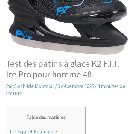
Test des patins à glace K2 F.I.T.
Ice Pro pour homme 48
Par
Clothilde Montclar
/
3 décembre 2025
/
4 minutes de
lecture
Table des matières
1.
Design et Ergonomie