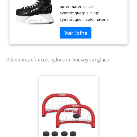
, Schwarz Weiss Rot Si,
outer material: cuir -
45.5 EU
synthétique/pu lining:
synthétique insole material:
synthétique sole material:
synthétique shoe width: moyen
pronation: neutre type de
surface: fester boden arch type:
hoch
Découvrez d’autres nylons de hockey sur glace