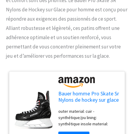
et confort sont des priorités. Le Bauer Pro Skate SR
Nylons de Hockey sur Glace pour homme est conçu pour
répondre aux exigences des passionnés de ce sport.
Alliant robustesse et légèreté, ces patins offrent une
adhérence optimale et un soutien renforcé, vous
permettant de vous concentrer pleinement sur votre
jeu et d’améliorer vos performances sur la glace.
Bauer homme Pro Skate Sr
Nylons de hockey sur glace
, Schwarz Weiss Rot Si,
outer material: cuir -
45.5 EU
synthétique/pu lining:
synthétique insole material:
synthétique sole material: