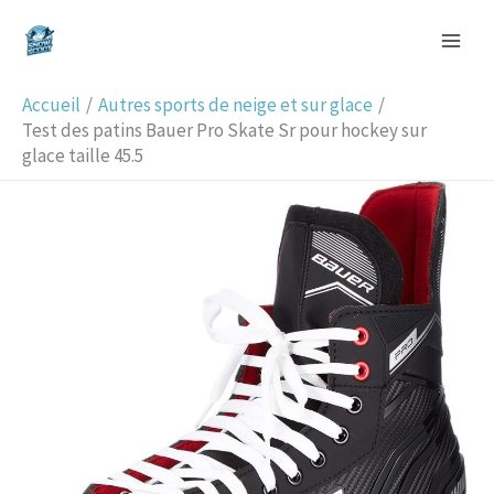
Aller
R
au
e
contenu
c
Accueil
Autres sports de neige et sur glace
h
Test des patins Bauer Pro Skate Sr pour hockey sur
glace taille 45.5
e
r
c
h
e
r