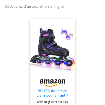
utilisation fitness Roulements
ILQ7 – Roues : 100 mm, 83A;
Découvrez d’autres rollers en ligne
diamètre max des roues : 100 mm
Le système de laçage rapide K2
permet de serrer ses patins
rapidement en un seul
mouvement Frein monté (peut-
être changé vers la chaussure
gauche)
BELEEV Rollers en
Ligne pour Enfant 4
Tailles Ajustable,
Brille en glissant avec les
Patins à roulettes avec