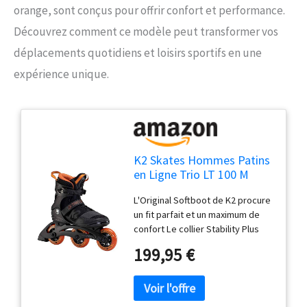
orange, sont conçus pour offrir confort et performance.
Découvrez comment ce modèle peut transformer vos
déplacements quotidiens et loisirs sportifs en une
expérience unique.
K2 Skates Hommes Patins
en Ligne Trio LT 100 M
Black_Orange — Black -
L'Original Softboot de K2 procure
Orange — EU: 40.5
un fit parfait et un maximum de
(Mondo: 260 / cm: 26 / UK:
confort Le collier Stability Plus
7 / US: 8) — 30F0129
Cuff, qui est un renfort en
199,95 €
plastique placé au dessus de la
coque, procure plus de stabilité –
La platine Stamped Aluminium
offre un excellent transfert des