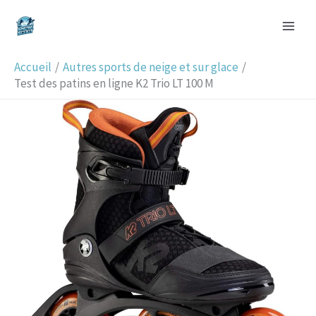
Aller
R
au
e
contenu
c
Accueil
Autres sports de neige et sur glace
h
Test des patins en ligne K2 Trio LT 100 M
e
r
c
h
e
r