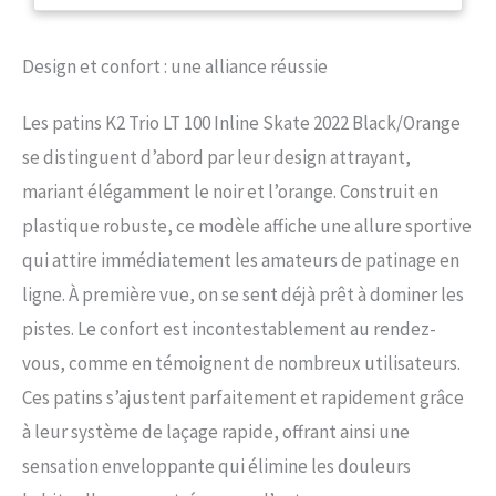
forces. Elle est adaptée à une
utilisation fitness Roulements
ILQ7 – Roues : 100 mm, 83A;
Design et confort : une alliance réussie
diamètre max des roues : 100 mm
Le système de laçage rapide K2
Les patins K2 Trio LT 100 Inline Skate 2022 Black/Orange
permet de serrer ses patins
rapidement en un seul
se distinguent d’abord par leur design attrayant,
mouvement Frein monté (peut-
mariant élégamment le noir et l’orange. Construit en
être changé vers la chaussure
gauche)
plastique robuste, ce modèle affiche une allure sportive
qui attire immédiatement les amateurs de patinage en
ligne. À première vue, on se sent déjà prêt à dominer les
pistes. Le confort est incontestablement au rendez-
vous, comme en témoignent de nombreux utilisateurs.
Ces patins s’ajustent parfaitement et rapidement grâce
à leur système de laçage rapide, offrant ainsi une
sensation enveloppante qui élimine les douleurs