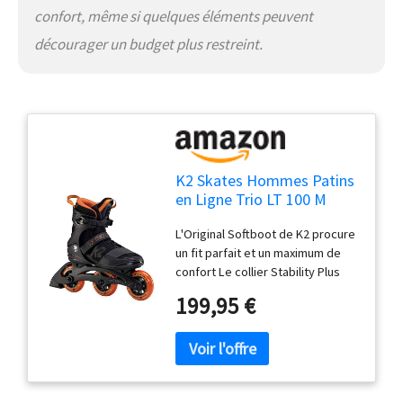
confort, même si quelques éléments peuvent
décourager un budget plus restreint.
K2 Skates Hommes Patins
en Ligne Trio LT 100 M
Black_Orange — Black -
L'Original Softboot de K2 procure
Orange — EU: 40.5
un fit parfait et un maximum de
(Mondo: 260 / cm: 26 / UK:
confort Le collier Stability Plus
7 / US: 8) — 30F0129
Cuff, qui est un renfort en
199,95 €
plastique placé au dessus de la
coque, procure plus de stabilité –
La platine Stamped Aluminium
offre un excellent transfert des
forces. Elle est adaptée à une