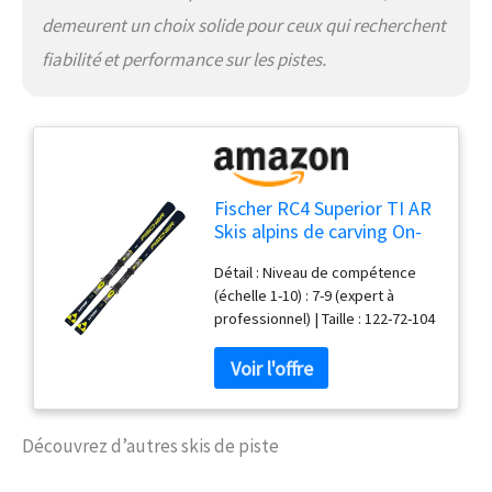
demeurent un choix solide pour ceux qui recherchent
fiabilité et performance sur les pistes.
Fischer RC4 Superior TI AR
Skis alpins de carving On-
Piste-Rocker 165 cm avec
Détail : Niveau de compétence
fixation RC4 Z11 Z3-11
(échelle 1-10) : 7-9 (expert à
Convient pour les
professionnel) | Taille : 122-72-104
professionnels
| Rayon : 15 m @ 170 cm | Piste
On/Off : 90 % On - 10 % Off |
Poids : 1950 g @ 170 cm |
Longueur : 165 cm Technologie :
Allride| Air Carbon TI 0.5 |
Découvrez d’autres skis de piste
Construction Sandwich Sidewall |
On-Piste Rocker | Bout diagonal