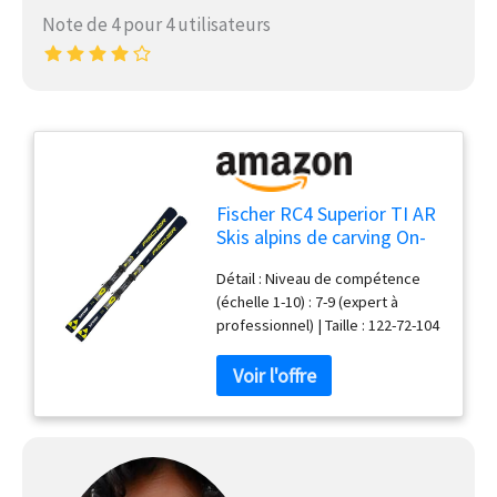
Note de 4 pour 4 utilisateurs
Fischer RC4 Superior TI AR
Skis alpins de carving On-
Piste-Rocker 165 cm avec
Détail : Niveau de compétence
fixation RC4 Z11 Z3-11
(échelle 1-10) : 7-9 (expert à
Convient pour les
professionnel) | Taille : 122-72-104
professionnels
| Rayon : 15 m @ 170 cm | Piste
On/Off : 90 % On - 10 % Off |
Poids : 1950 g @ 170 cm |
Longueur : 165 cm Technologie :
Allride| Air Carbon TI 0.5 |
Construction Sandwich Sidewall |
On-Piste Rocker | Bout diagonal