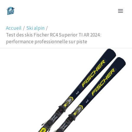
Aller
R
au
e
contenu
c
Accueil
Ski alpin
h
Test des skis Fischer RC4 Superior TI AR 2024 :
performance professionnelle sur piste
e
r
c
h
e
r