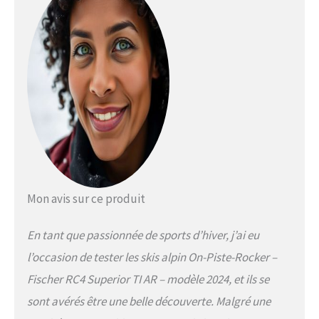
complet | AFS | FRP Fixation :
Fischer RC4 Z11 | DIN : Z 3-11 |
GripWalk Ski de descente très
maniable, dont la construction
est similaire à celle des skis de
compétition. Surtout sur les
virages de longueur moyenne,
vous aurez du plaisir avec eux. La
construction sandwich en bois a
été renforcée avec un double
titane d'une largeur de 0,5 mm.
Un sport-carver sportif pour
toute la journée avec noyau en
Mon avis sur ce produit
bois massif et insert en titane. Le
Multiradius Superior Ti vous
En tant que passionnée de sports d’hiver, j’ai eu
permet de ressentir chaque
swing du début à la fin et a un
l’occasion de tester les skis alpin On-Piste-Rocker –
fonctionnement silencieux et une
Fischer RC4 Superior TI AR – modèle 2024, et ils se
adhérence parfaite sur les pistes
dures.
sont avérés être une belle découverte. Malgré une