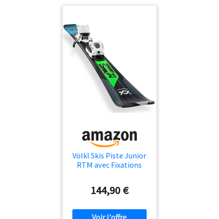
complet | AFS | FRP Fixation :
Fischer RC4 Z11 | DIN : Z 3-11 |
GripWalk Ski de descente très
maniable, dont la construction
est similaire à celle des skis de
compétition. Surtout sur les
virages de longueur moyenne,
vous aurez du plaisir avec eux. La
construction sandwich en bois a
été renforcée avec un double
titane d'une largeur de 0,5 mm.
Un sport-carver sportif pour
toute la journée avec noyau en
bois massif et insert en titane. Le
Multiradius Superior Ti vous
Völkl Skis Piste Junior
permet de ressentir chaque
RTM avec Fixations
swing du début à la fin et a un
Noir Enfants
fonctionnement silencieux et une
144,90 €
adhérence parfaite sur les pistes
dures.