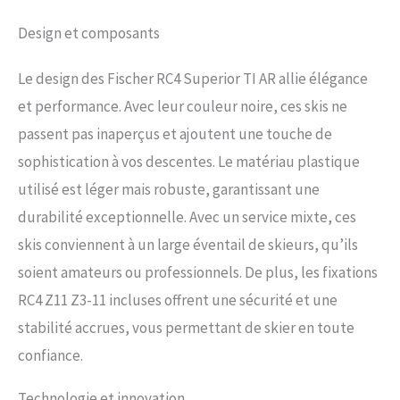
bois massif et insert en titane. Le
Design et composants
Multiradius Superior Ti vous
permet de ressentir chaque
swing du début à la fin et a un
Le design des Fischer RC4 Superior TI AR allie élégance
fonctionnement silencieux et une
et performance. Avec leur couleur noire, ces skis ne
adhérence parfaite sur les pistes
dures.
passent pas inaperçus et ajoutent une touche de
sophistication à vos descentes. Le matériau plastique
utilisé est léger mais robuste, garantissant une
durabilité exceptionnelle. Avec un service mixte, ces
skis conviennent à un large éventail de skieurs, qu’ils
soient amateurs ou professionnels. De plus, les fixations
RC4 Z11 Z3-11 incluses offrent une sécurité et une
stabilité accrues, vous permettant de skier en toute
confiance.
Technologie et innovation