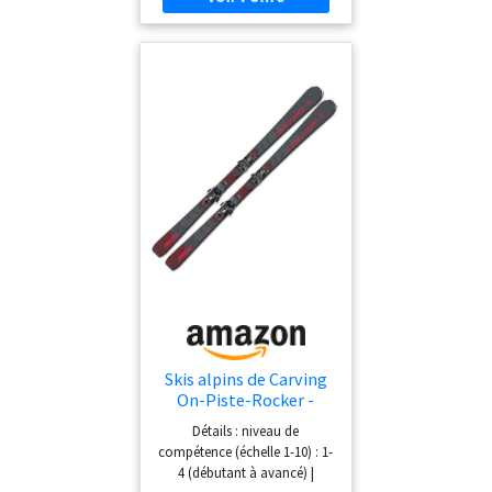
Skis alpins de Carving
On-Piste-Rocker -
Fischer RC Fire SLR -
Détails : niveau de
160 cm - Avec fixation
compétence (échelle 1-10) : 1-
RS9 SLR Z2,5-9 -
4 (débutant à avancé) |
Convient pour les