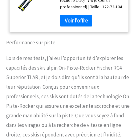
(échelle 1-10) : 7-9 (expert à
Convient pour les
professionnel) | Taille : 122-72-104
professionnels
| Rayon : 15 m @ 170 cm | Piste
On/Off : 90 % On - 10 % Off |
Poids : 1950 g @ 170 cm |
Longueur : 165 cm Technologie :
Allride| Air Carbon TI 0.5 |
Performance sur piste
Construction Sandwich Sidewall |
On-Piste Rocker | Bout diagonal
Lors de mes tests, j’ai eu l’opportunité d’explorer les
complet | AFS | FRP Fixation :
Fischer RC4 Z11 | DIN : Z 3-11 |
capacités des skis alpin On-Piste-Rocker Fischer RC4
GripWalk Ski de descente très
Superior TI AR, et je dois dire qu’ils sont à la hauteur de
maniable, dont la construction
est similaire à celle des skis de
leur réputation. Conçus pour convenir aux
compétition. Surtout sur les
professionnels, ces skis sont dotés de la technologie On-
virages de longueur moyenne,
vous aurez du plaisir avec eux. La
Piste-Rocker qui assure une excellente accroche et une
construction sandwich en bois a
grande maniabilité sur la piste. Que vous soyez à fond
été renforcée avec un double
titane d'une largeur de 0,5 mm.
dans les virages ou à la recherche de vitesse en ligne
Un sport-carver sportif pour
droite, ces skis répondent avec précision et fluidité.
toute la journée avec noyau en