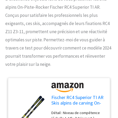
alpins On-Piste-Rocker Fischer RC4 Superior TI AR.
Conçus pour satisfaire les professionnels les plus
exigeants, ces skis, accompagnés de leurs fixations RC4
Z11 Z3-11, promettent une précision et une réactivité
optimales sur piste. Permettez-moi de vous guider à
travers ce test pour découvrir comment ce modèle 2024
pourrait transformer vos performances et réinventer
votre plaisir sur la neige.
Fischer RC4 Superior TI AR
Skis alpins de carving On-
Piste-Rocker 165 cm avec
Détail : Niveau de compétence
fixation RC4 Z11 Z3-11