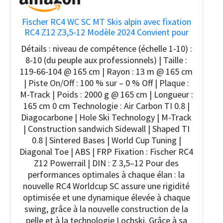
Fischer RC4 WC SC MT Skis alpin avec fixation
RC4 Z12 Z3,5-12 Modèle 2024 Convient pour
les professionnels et les professionnels
Détails : niveau de compétence (échelle 1-10) :
8-10 (du peuple aux professionnels) | Taille :
119-66-104 @ 165 cm | Rayon : 13 m @ 165 cm
| Piste On/Off : 100 % sur – 0 % Off | Plaque :
M-Track | Poids : 2000 g @ 165 cm | Longueur :
165 cm 0 cm Technologie : Air Carbon TI 0.8 |
Diagocarbone | Hole Ski Technology | M-Track
| Construction sandwich Sidewall | Shaped TI
0.8 | Sintered Bases | World Cup Tuning |
Diagonal Toe | ABS | FRP Fixation : Fischer RC4
Z12 Powerrail | DIN : Z 3,5–12 Pour des
performances optimales à chaque élan : la
nouvelle RC4 Worldcup SC assure une rigidité
optimisée et une dynamique élevée à chaque
swing, grâce à la nouvelle construction de la
pelle et à la technologie Lochski. Grâce à sa