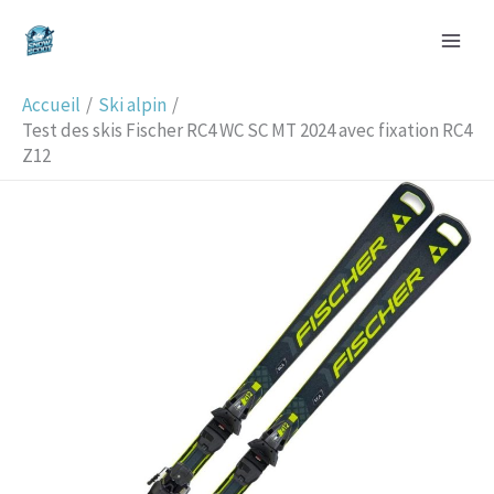
Aller
R
au
e
contenu
c
Accueil
Ski alpin
h
Test des skis Fischer RC4 WC SC MT 2024 avec fixation RC4
Z12
e
r
c
h
e
r