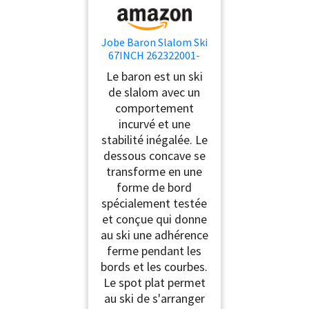
Jobe Baron Slalom Ski
67INCH 262322001-
67INCH 67INCH Baron
Le baron est un ski
Slalom Ski 67INCH
de slalom avec un
262322001-67INCH
comportement
incurvé et une
stabilité inégalée. Le
dessous concave se
transforme en une
forme de bord
spécialement testée
et conçue qui donne
au ski une adhérence
ferme pendant les
bords et les courbes.
Le spot plat permet
au ski de s'arranger