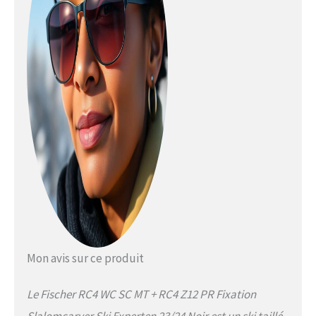
Mon avis sur ce produit
Le Fischer RC4 WC SC MT + RC4 Z12 PR Fixation
Slalomcarver Ski Experten 23/24 Noir est un ski taillé