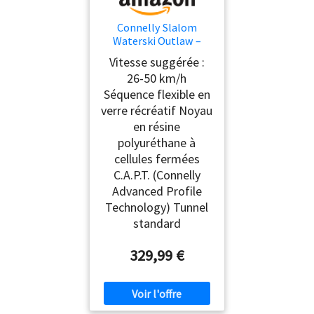
Connelly Slalom
Waterski Outlaw –
170,2 cm
Vitesse suggérée :
26-50 km/h
Séquence flexible en
verre récréatif Noyau
en résine
polyuréthane à
cellules fermées
C.A.P.T. (Connelly
Advanced Profile
Technology) Tunnel
standard
329,99 €