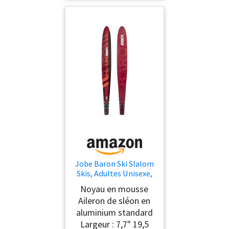
Jobe Baron Ski Slalom
Skis, Adultes Unisexe,
Multicolore
Noyau en mousse
(Multicolore), 69"
Aileron de sléon en
aluminium standard
Largeur : 7,7" 19,5