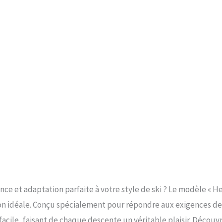
nce et adaptation parfaite à votre style de ski ? Le modèle « H
tion idéale. Conçu spécialement pour répondre aux exigences de
facile, faisant de chaque descente un véritable plaisir. Découv