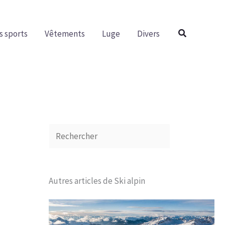
R
e
Rechercher
s sports
Vêtements
Luge
Divers
c
h
e
r
c
h
e
r
Autres articles de Ski alpin