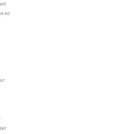
ant
ue en
x
our
r
ser