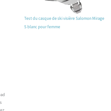
Test du casque de ski visière Salomon Mirage
S blanc pour femme
ead
s
rez