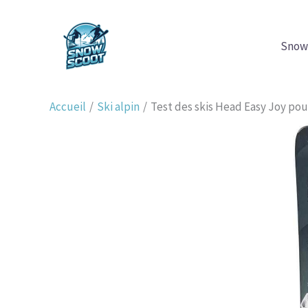
Aller
au
Snow
contenu
Accueil
Ski alpin
Test des skis Head Easy Joy p