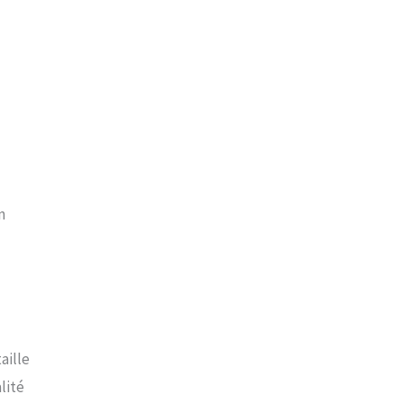
n
aille
lité