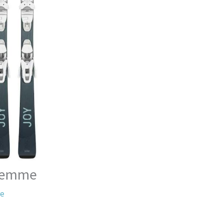
 femme
re