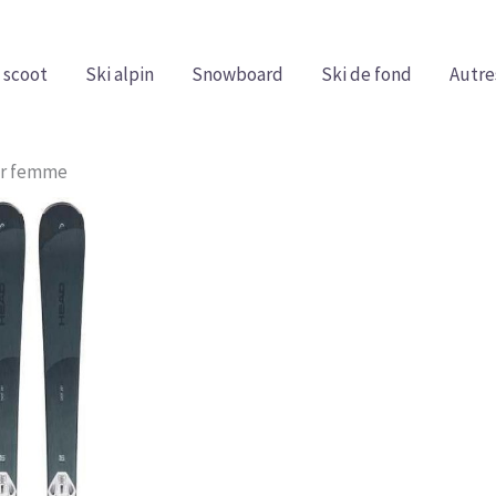
 scoot
Ski alpin
Snowboard
Ski de fond
Autre
our femme