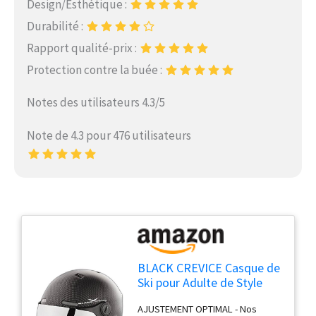
Design/Esthétique :
Durabilité :
Rapport qualité-prix :
Protection contre la buée :
Notes des utilisateurs 4.3/5
Note de 4.3 pour 476 utilisateurs
BLACK CREVICE Casque de
Ski pour Adulte de Style
Pilote avec visière
AJUSTEMENT OPTIMAL - Nos
Amovible Orange