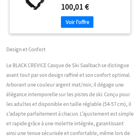
réglable & une molette derrière
100,01 €
la tête pour un ajustement
continu, s'adaptant ainsi
précisément à toutes les têtes
ÉQUIPÉ PAR TOUT TEMPS - Ce
casque a une visière foncée &
une visière orange amovible.
Combiné à la doublure interne
Design et Confort
respirante & au système de
ventilation, vous êtes toujours
Le BLACK CREVICE Casque de Ski Saalbach se distingue
bien préparé DURABLE &
ROBUSTE - Le casque avec
avant tout par son design raffiné et son confort optimal.
visière est réalisé selon un
Arborant une couleur argent mat/noir, il dégage une
procédé spécial In-Mould. Le
résultat est une structure
élégance intemporelle sur les pistes de ski. Conçu pour
absolument stable, très
les adultes et disponible en taille réglable (54-57 cm), il
résistante aux chocs et
s’adapte parfaitement à chacun. L’ajustement est simple
extrêmement légère SÛR &
FIABLE - Chaque casque de ski et
et rapide grâce à une molette intégrée, garantissant
de snowboard est fabriqué selon
ainsi une tenue sécurisée et confortable, même lors de
la norme de sécurité en vigueur
CE : EN 1077 : 2007_2016/425 -