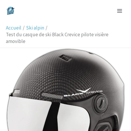
Aller
R
au
e
contenu
c
Accueil
Ski alpin
h
Test du casque de ski Black Crevice pilote visière
amovible
e
r
c
h
e
r