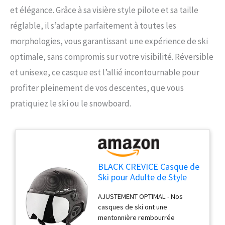
et élégance. Grâce à sa visière style pilote et sa taille
réglable, il s’adapte parfaitement à toutes les
morphologies, vous garantissant une expérience de ski
optimale, sans compromis sur votre visibilité. Réversible
et unisexe, ce casque est l’allié incontournable pour
profiter pleinement de vos descentes, que vous
pratiquiez le ski ou le snowboard.
BLACK CREVICE Casque de
Ski pour Adulte de Style
Pilote avec visière
AJUSTEMENT OPTIMAL - Nos
Amovible Orange
casques de ski ont une
supplémentaire, Noir
mentonnière rembourrée
Carbone/Blanc