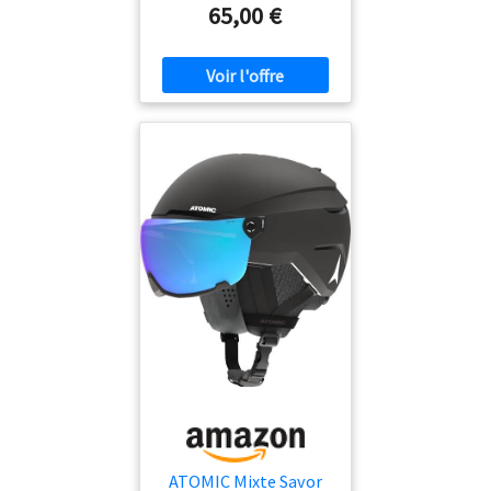
périphérique en caoutchouc
65,00 €
fixé aux supports latéraux
avec des rivets apparents. Ils
sont disponibles comme
accessoires de visières dans
différentes catégories de
protection et couleurs, y
compris la photochromique
L'intérieur, les joues, le
protège-nuque et la
mentonnière sont
entièrement amovibles et
lavables . Les équipements
comprennent le système de
ventilation Air Stream, le
passant à lunettes arrière, la
boucle micrométrique,
l'anneau antivol et le serre-
ceinture élastique
ATOMIC Mixte Savor