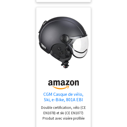
différentes catégories de
protection et couleurs, y
compris la photochromique
L'intérieur, les joues, le
protège-nuque et la
mentonnière sont
entièrement amovibles et
lavables . Les équipements
comprennent le système de
ventilation Air Stream, le
passant à lunettes arrière, la
boucle micrométrique,
l'anneau antivol et le serre-
ceinture élastique
CGM Casque de vélo,
Ski, e-Bike, 801A EBI
Mono, Noir Mat, M (57-
Double certification, vélo (CE
58 cm)
EN1078) et ski (CE EN1077)
Produit avec visière profilée
caractérisée par un joint