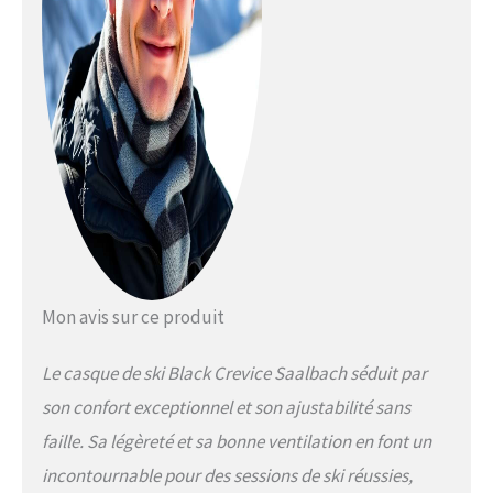
de snowboard est fabriqué selon
la norme de sécurité en vigueur
CE : EN 1077 : 2007_2016/425 -
Nous faisons tout pour votre
sécurité BLACK CREVICE - Notre
entreprise autrichienne
comprend les besoins en
équipements d'hiver & de plein
air. Nos produits allient
protection optimale & confort de
port maximal
Mon avis sur ce produit
Le casque de ski Black Crevice Saalbach séduit par
son confort exceptionnel et son ajustabilité sans
faille. Sa légèreté et sa bonne ventilation en font un
incontournable pour des sessions de ski réussies,