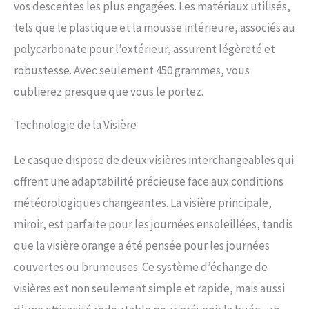
vos descentes les plus engagées. Les matériaux utilisés,
Nous faisons tout pour votre
tels que le plastique et la mousse intérieure, associés au
sécurité BLACK CREVICE - Notre
entreprise autrichienne
polycarbonate pour l’extérieur, assurent légèreté et
comprend les besoins en
robustesse. Avec seulement 450 grammes, vous
équipements d'hiver & de plein
air. Nos produits allient
oublierez presque que vous le portez.
protection optimale & confort de
port maximal
Technologie de la Visière
Le casque dispose de deux visières interchangeables qui
offrent une adaptabilité précieuse face aux conditions
météorologiques changeantes. La visière principale,
miroir, est parfaite pour les journées ensoleillées, tandis
que la visière orange a été pensée pour les journées
couvertes ou brumeuses. Ce système d’échange de
visières est non seulement simple et rapide, mais aussi