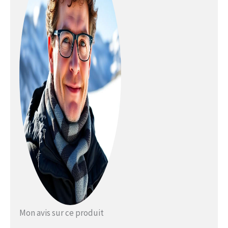
selon un procédé
spécial In-Mould. Le
résultat est une
structure absolument
stable, très résistante
aux chocs et
extrêmement légère
SÛR & FIABLE - Chaque
casque de ski et de
snowboard est fabriqué
selon la norme de
sécurité en vigueur CE :
EN 1077 : 2007_2016/425
- Nous faisons tout pour
votre sécurité BLACK
CREVICE - Notre
entreprise autrichienne
comprend les besoins
en équipements d'hiver
& de plein air. Nos
Mon avis sur ce produit
produits allient