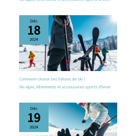
Déc
18
2024
Comment choisir ses bâtons de ski ?
Ski alpin
,
Vêtements et accessoires sports d'hiver
Déc
19
2024