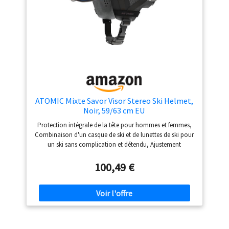
ATOMIC Mixte Savor Visor Stereo Ski Helmet,
Noir, 59/63 cm EU
Protection intégrale de la tête pour hommes et femmes,
Combinaison d'un casque de ski et de lunettes de ski pour
un ski sans complication et détendu, Ajustement
personnalisé instantané grâce au Live Fit et au système
360˚ Fit. Visière réglable adaptée au port de lunettes,
100,49 €
technologie Stereo Lens avec 9 couches et revêtement
miroir pour une protection contre l'éblouissement, une
vision claire et une protection contre la fatigue oculaire.
Protection contre les chocs jusqu'à 30 % supérieure à
celle exigée par la norme de sécurité grâce à la
construction légère Holo Core, au système d'ajustement