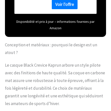
continu, s'adaptant ainsi
précisément à toutes les
têtes RESPIRANTE - La
doublure interne
Disponibilité et prix à jour – informations fournies par
respirante, amovible et
Amazon
antibactérienne et le
système de ventilation
réglable innovant du
Conception et matériaux : pourquoi le design est un
casque de ski assurent
une tête fraîche à tout
atout ?
moment DURABLE &
ROBUSTE - Le casque avec
Le casque Black Crevice Kaprun arbore un style pilote
visière est réalisé selon un
avec des finitions de haute qualité. Sa coque en carbone
procédé spécial In-Mould.
Le résultat est une
mat assure une robustesse à toute épreuve, offrant à la
structure absolument
fois légèreté et durabilité. Ce choix de matériaux
stable, très résistante aux
chocs et extrêmement
garantit une longévité et une esthétique qui séduiront
légère SÛR & FIABLE -
les amateurs de sports d’hiver.
Chaque casque de ski et
de snowboard est