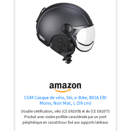
selon un procédé
spécial In-Mould. Le
résultat est une
structure absolument
stable, très résistante
aux chocs et
extrêmement légère
SÛR & FIABLE - Chaque
casque de ski et de
snowboard est fabriqué
selon la norme de
sécurité en vigueur CE :
EN 1077 : 2007_2016/425
- Nous faisons tout pour
votre sécurité BLACK
CGM Casque de vélo, Ski, e-Bike, 801A EBI
CREVICE - Notre
Mono, Noir Mat, L (59 cm)
entreprise autrichienne
comprend les besoins
Double certification, vélo (CE EN1078) et ski (CE EN1077)
en équipements d'hiver
Produit avec visière profilée caractérisée par un joint
& de plein air. Nos
périphérique en caoutchouc fixé aux supports latéraux
avec des rivets apparents. Ils sont disponibles comme
produits allient