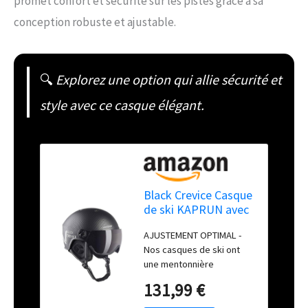
promet confort et sécurité sur les pistes grâce à sa
conception robuste et ajustable.
🔍
Explorez une option qui allie sécurité et
style avec ce casque élégant.
Black Crevice Casque
de ski KAPRUN avec
visière, blanc carbone
AJUSTEMENT OPTIMAL -
mat/noir, M/L (58-
Nos casques de ski ont
61)..
une mentonnière
rembourrée réglable &
131,99 €
une molette derrière la
tête pour un ajustement