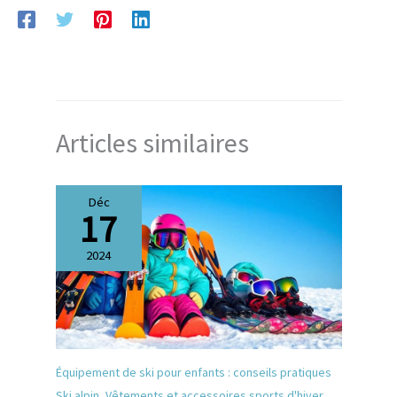
à 360° et au Live Fit pour un ajustement optimal. Système
de ventilation Aircon innovant qui évacue l'air chaud
pour une tête fraîche pendant le ski, doublure intérieure
amovible et lavable, coussinets 3D compatibles avec les
systèmes audio. Contenu: 1 x Atomic Casque à visière
unisexe, SAVOR VISOR STEREO, taille L, tour de tête : 59-
63 cm, couleur : noir, AN5005712L
Articles similaires
Déc
17
2024
Équipement de ski pour enfants : conseils pratiques
Ski alpin
,
Vêtements et accessoires sports d'hiver