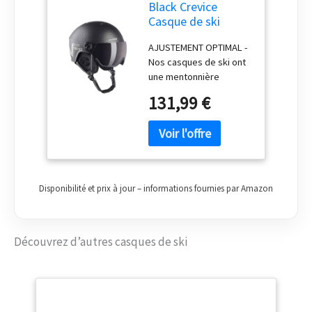
Black Crevice
Casque de ski
KAPRUN avec
AJUSTEMENT OPTIMAL -
visière, blanc
Nos casques de ski ont
carbone mat/noir,
une mentonnière
M/L (58-61)..
rembourrée réglable &
131,99 €
une molette derrière la
tête pour un ajustement
continu, s'adaptant ainsi
précisément à toutes
les têtes RESPIRANTE -
La doublure interne
Disponibilité et prix à jour – informations fournies par Amazon
respirante, amovible et
antibactérienne et le
système de ventilation
réglable innovant du
Découvrez d’autres casques de ski
casque de ski assurent
une tête fraîche à tout
moment DURABLE &
ROBUSTE - Le casque
avec visière est réalisé