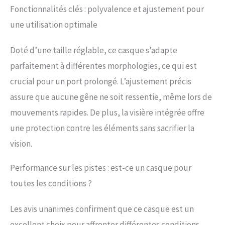
fabriqué selon la norme de
Fonctionnalités clés : polyvalence et ajustement pour
sécurité en vigueur CE : EN
une utilisation optimale
1077 : 2007_2016/425 -
Nous faisons tout pour
votre sécurité BLACK
Doté d’une taille réglable, ce casque s’adapte
CREVICE - Notre entreprise
parfaitement à différentes morphologies, ce qui est
autrichienne comprend les
crucial pour un port prolongé. L’ajustement précis
besoins en équipements
d'hiver & de plein air. Nos
assure que aucune gêne ne soit ressentie, même lors de
produits allient protection
mouvements rapides. De plus, la visière intégrée offre
optimale & confort de port
maximal
une protection contre les éléments sans sacrifier la
vision.
Performance sur les pistes : est-ce un casque pour
toutes les conditions ?
Les avis unanimes confirment que ce casque est un
excellent choix pour affronter différentes conditions