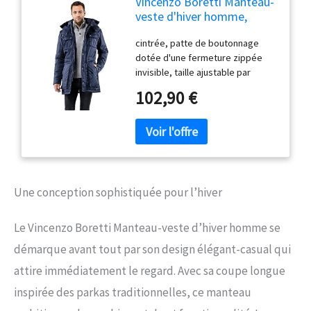
Vincenzo Boretti Manteau-
veste d'hiver homme,
design de long-parka
cintrée, patte de boutonnage
élegant-casual,
dotée d'une fermeture zippée
imperméable, capuche
invisible, taille ajustable par
détachable et grandes
cordon sous tunnel, col mao avec
poches doublées douces,
102,90 €
capuche amovible, capuche
chaud par temps froid bleu
doublée, col mao, manches
foncé M
longues logo-application en métal
sur la manche, poche de poitrine,
2 poches extérieures latérales,
poche intérieure, poche plaquée
doublure: polyester, doublure
Une conception sophistiquée pour l’hiver
intérieure intégrée,
réchauffement agréable,
Le Vincenzo Boretti Manteau-veste d’hiver homme se
hydrofuge, coupe-vent couleur
unie, 100% polyester, 30° lavage
démarque avant tout par son design élégant-casual qui
en programme linge délicat, pas
attire immédiatement le regard. Avec sa coupe longue
de repassage
inspirée des parkas traditionnelles, ce manteau