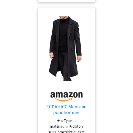
directions et bloquer l'air
froid. Ce caban homme
coupe-vent classique a des
poches extérieures, 2 vraies
poches intérieures pour un
rangement plus sûr. Les cols
revers des trenchs ajustés
sont simples et élégants,
classiques et polyvalents,
confortable et chaud pour
changer librement Ce
manteau en laine est drapé
sur les épaules, il est soigné
et confortable à porter, les
boutons sont fines et
durables, et les poignets
confortables s'adaptent aux
bras pour rester au chaud et
coupe-vent.
ECDAHICC Manteau
pour homme
décontracté coupe
★☆Type de
ajustée en laine,
matériau:☆★Coton
longue veste à col
★☆Caractéristiques et