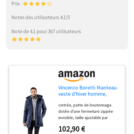
Prix :
Notes des utilisateurs 4.1/5
Note de 4.1 pour 367 utilisateurs
Vincenzo Boretti Manteau-
veste d'hiver homme,
design de long-parka
cintrée, patte de boutonnage
élegant-casual,
dotée d'une fermeture zippée
imperméable, capuche
invisible, taille ajustable par
détachable et grandes
cordon sous tunnel, col mao avec
poches doublées douces,
102,90 €
capuche amovible, capuche
chaud par temps froid bleu