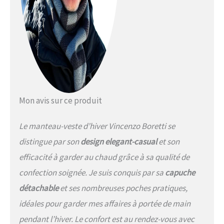
Mon avis sur ce produit
Le manteau-veste d’hiver Vincenzo Boretti se
distingue par son
design elegant-casual
et son
efficacité à garder au chaud grâce à sa qualité de
confection soignée. Je suis conquis par sa
capuche
détachable
et ses nombreuses poches pratiques,
idéales pour garder mes affaires à portée de main
pendant l’hiver. Le confort est au rendez-vous avec