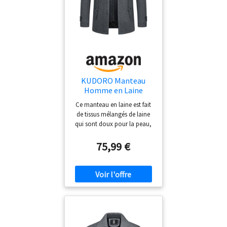
KUDORO Manteau
Homme en Laine
Chaud Hiver Trench
Ce manteau en laine est fait
Coat Mi-Long
de tissus mélangés de laine
Classique
qui sont doux pour la peau,
doux, respirants, résistants
au froid et chauds Ce
75,99 €
manteau en laine chaude est
amélioré avec une doublure
en coton pour verrouiller la
température dans toutes les
directions et bloquer l'air
froid. Ce coupe-vent en
coton classique a des poches
extérieures pour un