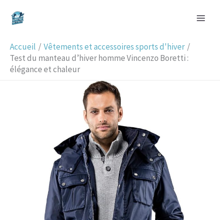
Aller
R
au
e
contenu
c
Accueil
Vêtements et accessoires sports d'hiver
h
Test du manteau d’hiver homme Vincenzo Boretti :
élégance et chaleur
e
r
c
h
e
r