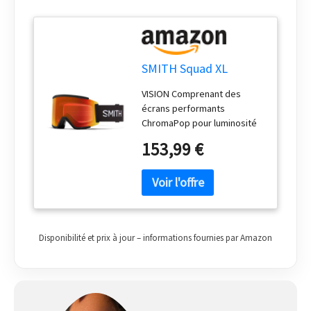
SMITH Squad XL
VISION Comprenant des
écrans performants
ChromaPop pour luminosité
élevée et luminosité faible
153,99 €
Écran cylindrique Carbonic-X
Écran interne anti-buée Fog-X
Technologie TLT pour une
vision parfaitement nette FIT
Fit Medium/Large
Technologie de la monture
Disponibilité et prix à jour – informations fournies par Amazon
Responsive Fit Système
d’ajustement du strap avec
double réglage Mousse
triple densité DriWix
INTÉGRATION Compatible