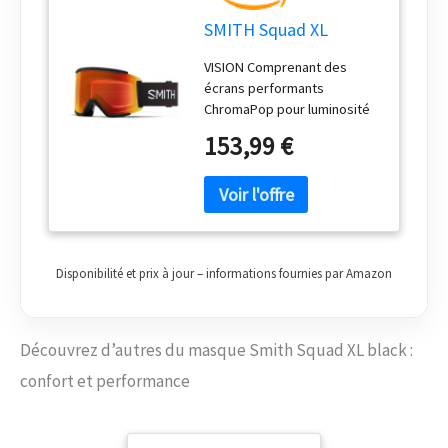
SMITH Squad XL
VISION Comprenant des
écrans performants
ChromaPop pour luminosité
élevée et luminosité faible
153,99 €
Écran cylindrique Carbonic-X
Écran interne anti-buée Fog-X
Technologie TLT pour une
vision parfaitement nette FIT
Fit Medium/Large
Technologie de la monture
Disponibilité et prix à jour – informations fournies par Amazon
Responsive Fit Système
d’ajustement du strap avec
double réglage Mousse
triple densité DriWix
Découvrez d’autres du masque Smith Squad XL black :
INTÉGRATION Compatible
confort et performance
avec le port du casque Insert
silicone sur le strap ultra-
large Comprenant un sac en
microfibre pour le masque