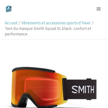
Aller
R
au
e
contenu
c
Accueil
Vêtements et accessoires sports d'hiver
h
Test du masque Smith Squad XL black : confort et
performance
e
r
c
h
e
r