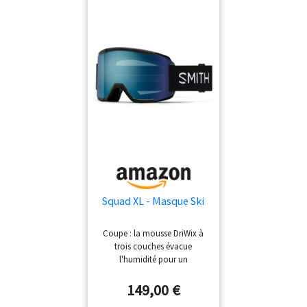
avec pochette pour écran de
rechange
Squad XL - Masque Ski
Coupe : la mousse DriWix à
trois couches évacue
l'humidité pour un
ajustement sans buée. La
monture Responsive Fit
149,00 €
s'adapte à votre visage pour