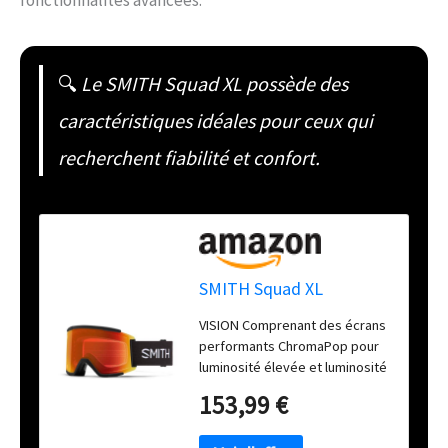
fonctionnalités avancées.
🔍
Le SMITH Squad XL possède des
caractéristiques idéales pour ceux qui
recherchent fiabilité et confort.
SMITH Squad XL
VISION Comprenant des écrans
performants ChromaPop pour
luminosité élevée et luminosité
faible Écran cylindrique
153,99 €
Carbonic-X Écran interne anti-
buée Fog-X Technologie TLT