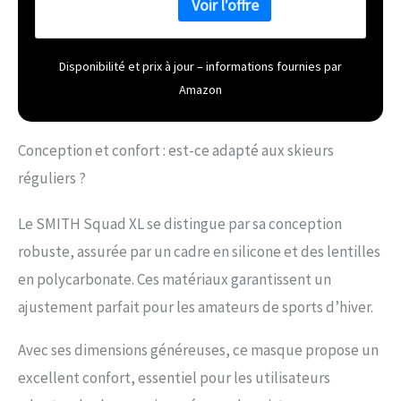
pour une vision parfaitement
nette FIT Fit Medium/Large
Technologie de la monture
Responsive Fit Système
Disponibilité et prix à jour – informations fournies par
d’ajustement du strap avec
Amazon
double réglage Mousse triple
densité DriWix INTÉGRATION
Compatible avec le port du
Conception et confort : est-ce adapté aux skieurs
casque Insert silicone sur le
strap ultra-large Comprenant
réguliers ?
un sac en microfibre pour le
masque avec pochette pour
Le SMITH Squad XL se distingue par sa conception
écran de rechange
robuste, assurée par un cadre en silicone et des lentilles
en polycarbonate. Ces matériaux garantissent un
ajustement parfait pour les amateurs de sports d’hiver.
Avec ses dimensions généreuses, ce masque propose un
excellent confort, essentiel pour les utilisateurs