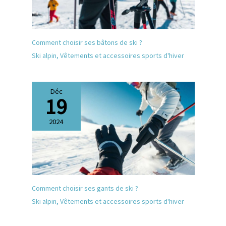
ajustement précis, tandis que
la bande ultra large avec dos
en silicone reste en place Né
à la montagne, construit à
partir de l'innovation : Smith
Comment choisir ses bâtons de ski ?
est une marque de lunettes et
Ski alpin
,
Vêtements et accessoires sports d'hiver
de casques performante pour
ceux qui sont inspirés pour
entretenir de nouveaux liens
plus profonds avec la nature.
Déc
19
Depuis 1965, nous offrons
aux consommateurs la
confiance nécessaire pour en
2024
faire plus
Comment choisir ses gants de ski ?
Ski alpin
,
Vêtements et accessoires sports d'hiver