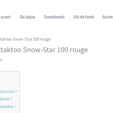
 scoot
Ski alpin
Snowboard
Ski de fond
Autre
ktaktoo Snow-Star 100 rouge
iktaktoo Snow-Star 100 rouge
re
ompromis ?
dultes ?
diablées ?