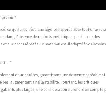
ompromis ?
cé, ce qui lui confère une légèreté appréciable tout en assur
pendant, l’absence de renforts métalliques peut poser des
s et aux chocs répétés. Ce matériau est-il adapté à vos besoins
ultes ?
ablement deux adultes, garantissant une descente agréable et
 bas, augmentant ainsi la stabilité. Pourtant, les critiques
s gabarits plus larges, une considération à prendre en compte 