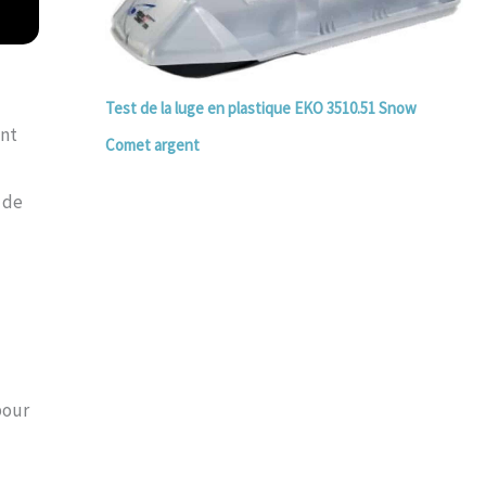
Test de la luge en plastique EKO 3510.51 Snow
ant
Comet argent
 de
pour