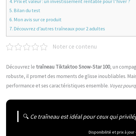
4.
Prix et valeur : un investissement rentable pour l’hiver ?
5.
Bilan du test
6.
Mon avis sur ce produit
7.
Découvrez d’autres traîneaux pour 2 adultes
Noter ce contenu
Découvrez le
traîneau Tiktaktoo Snow-Star 100
, un compag
robuste, il promet des moments de glisse inoubliables. Mais
performance et ses caractéristiques ensemble.
Voyez pourqu
🔍
Ce traîneau est idéal pour ceux qui privilé
Disponibilité et prix à jo