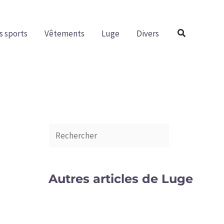
R
e
Rechercher
s sports
Vêtements
Luge
Divers
c
h
e
r
c
h
e
r
Autres articles de Luge