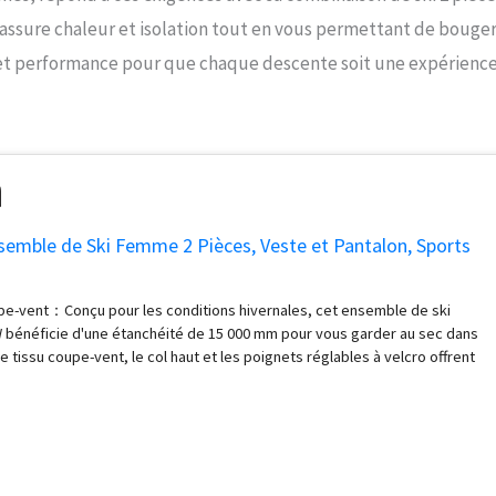
ssure chaleur et isolation tout en vous permettant de bouge
 et performance pour que chaque descente soit une expérienc
mble de Ski Femme 2 Pièces, Veste et Pantalon, Sports
e-vent：Conçu pour les conditions hivernales, cet ensemble de ski
néficie d'une étanchéité de 15 000 mm pour vous garder au sec dans
 Le tissu coupe-vent, le col haut et les poignets réglables à velcro offrent
lémentaire contre les vents froids de montagne Respirant & Isolant：
e 100% polyester de haute qualité, cet ensemble blouson et pantalon de
 respirabilité de 10 000 g/m²/24h pour évacuer efficacement l'humidité et
r confortable lors du ski et d'autres activités de plein air Design
este comprend une capuche de tempête amovible et réglable, des
les à fermeture éclair, une fermeture éclair frontale YKK avec rabat anti-