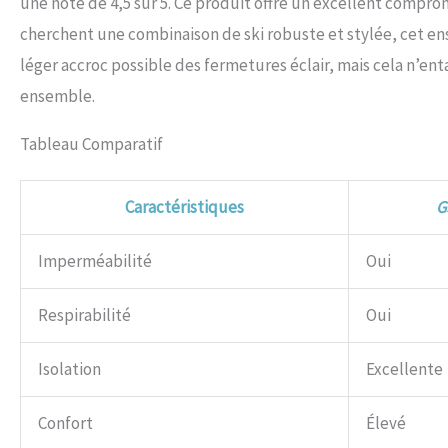
une note de 4,5 sur 5. Ce produit offre un excellent compro
cherchent une combinaison de ski robuste et stylée, cet ens
léger accroc possible des fermetures éclair, mais cela n’en
ensemble.
Tableau Comparatif
Caractéristiques
G
Imperméabilité
Oui
Respirabilité
Oui
Isolation
Excellente
Confort
Élevé