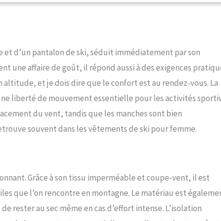
e-poignets avec trou pour le pouce et plusieurs poches pour les forfaits
 de ski et les essentiels.Le pantalon dispose de bretelles amovibles et
ns intérieures aux cuisses et de guêtres anti-neige intégrées pour un
tection améliorés Sports polyvalents：Cet ensemble de neige pour
t d’un pantalon de ski, séduit immédiatement par son
 ski, au snowboard, au motoneige et à d'autres activités de plein air
 fonctionnel en deux pièces offre flexibilité et confort, ce qui en fait un
t une affaire de goût, il répond aussi à des exigences pratiqu
ique pour les amis et la famille qui aiment les sports d'hiver Entretien
 altitude, et je dois dire que le confort est au rendez-vous. La
ulter le tableau des tailles avant de commander et choisir la taille la plus
de votre taille et de vos mensurations. Choisir la bonne coupe aide à
ne liberté de mouvement essentielle pour les activités sporti
inutiles. Si vous avez des questions, notre équipe de support est à votre
icacement du vent, tandis que les manches sont bien
us aider
n retrouve souvent dans les vêtements de ski pour femme.
onnant. Grâce à son tissu imperméable et coupe-vent, il est
iles que l’on rencontre en montagne. Le matériau est égaleme
de rester au sec même en cas d’effort intense. L’isolation