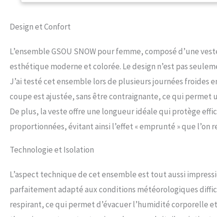
tempête, des protèg
de ski, les lunettes
Design et Confort
réglables, d'aératio
confort et une pro
L’ensemble GSOU SNOW pour femme, composé d’une veste e
femme est adapté au
hivernales. Le design
esthétique moderne et colorée. Le design n’est pas seulemen
choix de cadeau prat
J’ai testé cet ensemble lors de plusieurs journées froides en
facile：Veuillez cons
adaptée en fonction 
coupe est ajustée, sans être contraignante, ce qui permet u
réduire les déchets 
De plus, la veste offre une longueur idéale qui protège eff
disposition pour vo
proportionnées, évitant ainsi l’effet « emprunté » que l’o
Technologie et Isolation
L’aspect technique de cet ensemble est tout aussi impressi
parfaitement adapté aux conditions météorologiques diffic
respirant, ce qui permet d’évacuer l’humidité corporelle et 