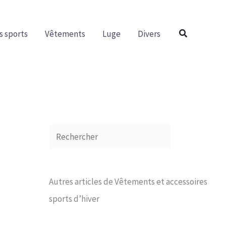
R
e
Rechercher
s sports
Vêtements
Luge
Divers
c
h
e
r
c
h
e
r
Autres articles de Vêtements et accessoires
sports d’hiver