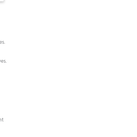
es.
ves.
nt