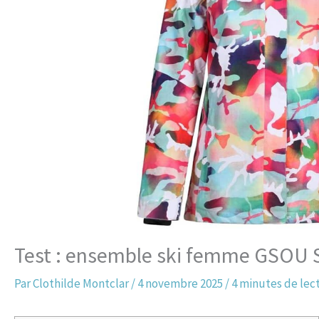
Test : ensemble ski femme GSOU S
Par
Clothilde Montclar
/
4 novembre 2025
/
4 minutes de lec