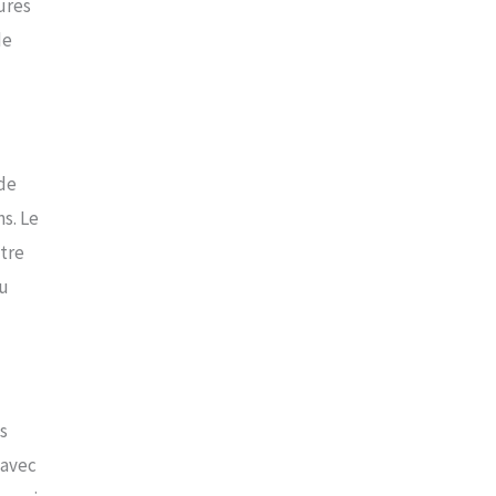
ures
de
 de
s. Le
tre
du
s
 avec