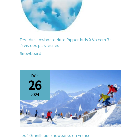
Test du snowboard Nitro Ripper Kids X Volcom B :
l’avis des plus jeunes
Snowboard
Déc
26
2024
Les 10 meilleurs snowparks en France