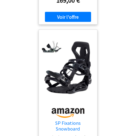
169,00 €
chaussure, vous n'aurez plus
jamais à vous soucier d'un
réglage. La nouvelle fixation
de snowboard Airtracks
Master Fastec à entrée rapide
par boucle est un véritable
produit polyvalent. Grâce au
système éprouvé FASTEC,
vous ne perdez pas de temps
sur la montagne. Une fois la
fixation réglée, elle est prête
et, si nécessaire, les sangles
et le gabarit sont tout
simplement complètement
réglables sans outil. Le
Highback symétrique est le
choix parfait pour tous ceux
qui recherchent une flexibilité
moyenne et les meilleures
propriétés polyvalentes. La
transmission de la force est
SP Fixations
directe, mais la fixation reste
Snowboard
néanmoins tolérante aux
Automatiques Modèle