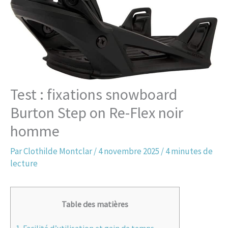
Test : fixations snowboard
Burton Step on Re-Flex noir
homme
Par
Clothilde Montclar
/
4 novembre 2025
/
4 minutes de
lecture
Table des matières
1.
Facilité d’utilisation et gain de temps