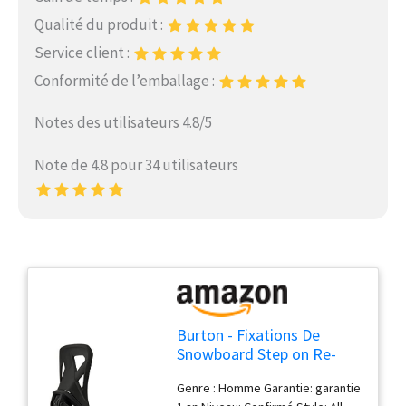
Qualité du produit :
Service client :
Conformité de l’emballage :
Notes des utilisateurs 4.8/5
Note de 4.8 pour 34 utilisateurs
Burton - Fixations De
Snowboard Step on Re-
Flex Black Homme -
Genre : Homme Garantie: garantie
Homme - Taille m - Noir