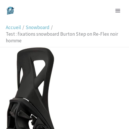
Aller
R
au
e
contenu
c
Accueil
Snowboard
h
Test : fixations snowboard Burton Step on Re-Flex noir
homme
e
r
c
h
e
r