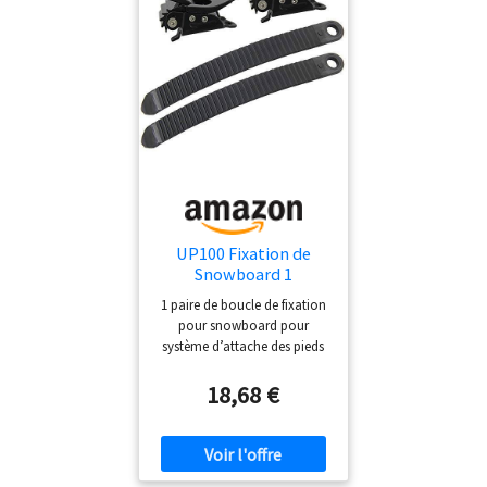
UP100 Fixation de
Snowboard 1
ensemble de 2 boucles
1 paire de boucle de fixation
à cliquet et 2 sangles
pour snowboard pour
pour système
système d’attache des pieds
d’attache
ou des chevilles Idéal pour
utiliser sur les fixations de
18,68 €
snowboard, les chaussures
de sport ou les sacs à vélo,
etc. Boucles à cliquet :
fabriquées en plastique et