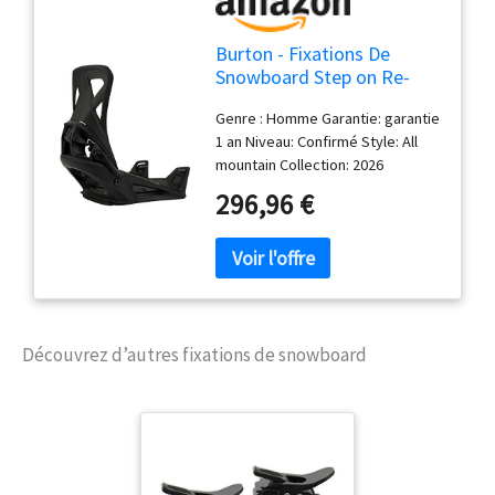
Burton - Fixations De
Snowboard Step on Re-
Flex Black Homme -
Genre : Homme Garantie: garantie
Homme - Taille m - Noir
1 an Niveau: Confirmé Style: All
mountain Collection: 2026
296,96 €
Découvrez d’autres fixations de snowboard