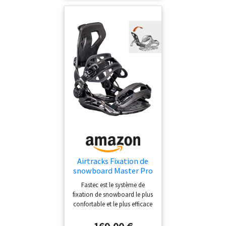
acier, assorties avec des
sangles d'échelle. Largeur
intérieure de la base en métal
: 24 mm. Longueur totale : 65
mm. Diamètre du trou de vis :
5 mm. Longueur entre le
centre du trou et le petit
crochet : 44,6 mm Sangles :
matériau : plastique ;
longueur : 225 mm ; largeur :
23,5 mm ; diamètre total de
la vis : 6,35 mm Contenu de
l'emballage : 2 boucles à
cliquet et 2 sangles de liaison
Airtracks Fixation de
snowboard Master Pro
FASTEC™ System -
Fastec est le système de
Fixation de snowboard
fixation de snowboard le plus
- Noir - Tailles M L XL
confortable et le plus efficace
(L - noir (41-44))
à l'heure actuelle. Une fois la
fixation adaptée à votre