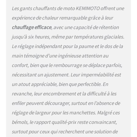
sur la paume, elles offrent une
Les gants chauffants de moto KEMIMOTO offrent une
protection et un confort
optimaux. Le design antidérapant
expérience de chaleur remarquable grâce à leur
en polyuréthane assure
chauffage efficace
, avec une capacité de rétention
également une prise en main sûre
pendant la conduite Compatible
jusqu’à six heures, même par températures glaciales.
avec les écrans tactiles : restez
Le réglage indépendant pour la paume et le dos de la
connecté sans retirer vos gants.
Deux doigts sont spécialement
main témoigne d’une ingénieuse attention au
conçus pour l'utilisation des
confort, bien que le rembourrage se déplace parfois,
écrans tactiles, de sorte que
vous pouvez utiliser votre
nécessitant un ajustement. Leur imperméabilité est
smartphone sans effort
un atout appréciable, bien que perfectible. En
revanche, leur encombrement et la difficulté à les
enfiler peuvent décourager, surtout en l’absence de
réglage de largeur pour les manchettes. Malgré ces
bémols, le rapport qualité-prix reste convaincant,
surtout pour ceux qui recherchent une solution de