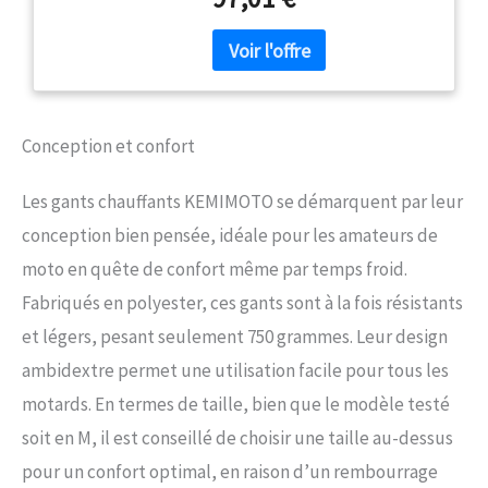
niveaux réglables (haut, moyen,
3000 mAh, Résistants à
bas). En appuyant longuement sur
l'usure
l'interrupteur (3 à 5 secondes), le
système peut être facilement
allumé ou éteint. Profitez d'une
chaleur apaisante pendant 3-4
heures à 55-65 °C (niveau élevé),
Conception et confort
4-5 heures à 50-55 °C (niveau
moyen) et 5-6 heures à 40-50 °C
Les gants chauffants KEMIMOTO se démarquent par leur
(niveau bas) Réchauffement
uniforme : nos gants chauffants
conception bien pensée, idéale pour les amateurs de
offrent une répartition uniforme
moto en quête de confort même par temps froid.
de la chaleur grâce aux surfaces
de chauffage complètes sur les
Fabriqués en polyester, ces gants sont à la fois résistants
doigts et le dos de la main. La
et légers, pesant seulement 750 grammes. Leur design
doublure intérieure en velours
ambidextre permet une utilisation facile pour tous les
doux offre une double protection
thermique pour que vos mains
motards. En termes de taille, bien que le modèle testé
restent au chaud même dans des
soit en M, il est conseillé de choisir une taille au-dessus
conditions extrêmes Batterie
sûre : équipée de deux
pour un confort optimal, en raison d’un rembourrage
puissantes batteries 7,4 V 2500