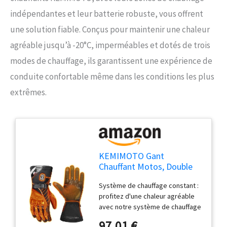
indépendantes et leur batterie robuste, vous offrent
une solution fiable. Conçus pour maintenir une chaleur
agréable jusqu’à -20°C, imperméables et dotés de trois
modes de chauffage, ils garantissent une expérience de
conduite confortable même dans les conditions les plus
extrêmes.
KEMIMOTO Gant
Chauffant Motos, Double
Zone de Chauffage
Système de chauffage constant :
Indépendantes, Rétention
profitez d'une chaleur agréable
de Chaleur de -20℃ à -5℃,
avec notre système de chauffage
Imperméables et 3 Modes
avancé qui dispose de trois
de Chauffage, Batterie
97,01 €