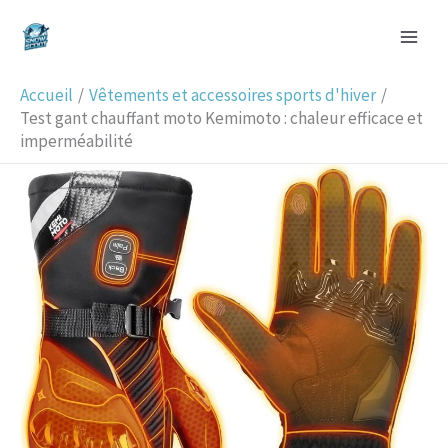
Aller
R
au
e
contenu
c
Accueil
Vêtements et accessoires sports d'hiver
h
Test gant chauffant moto Kemimoto : chaleur efficace et
imperméabilité
e
r
c
h
e
r