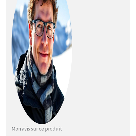
de la chaleur grâce aux surfaces
de chauffage complètes sur les
doigts et le dos de la main. La
doublure intérieure en velours
doux offre une double protection
thermique pour que vos mains
restent au chaud même dans des
conditions extrêmes Batterie
sûre : équipée de deux
puissantes batteries 7,4 V 2500
mAh certifiées pour la sécurité.
Le port de charge de type C
pratique permet une charge
pratique sans adaptateur
supplémentaire, de sorte que
vous êtes toujours prêt à l'emploi
Idéal pour les motards : ces gants
de moto sont spécialement
conçus pour les motocyclistes.
Fabriquées en PVC robuste et en
Mon avis sur ce produit
microfibre résistante à l'abrasion