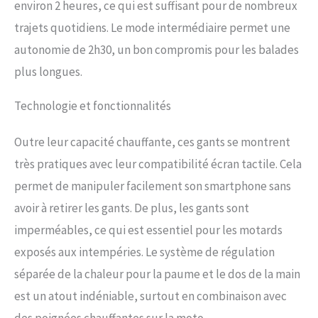
environ 2 heures, ce qui est suffisant pour de nombreux
écrans tactiles, de sorte que
vous pouvez utiliser votre
trajets quotidiens. Le mode intermédiaire permet une
smartphone sans effort
autonomie de 2h30, un bon compromis pour les balades
plus longues.
Technologie et fonctionnalités
Outre leur capacité chauffante, ces gants se montrent
très pratiques avec leur compatibilité écran tactile. Cela
permet de manipuler facilement son smartphone sans
avoir à retirer les gants. De plus, les gants sont
imperméables, ce qui est essentiel pour les motards
exposés aux intempéries. Le système de régulation
séparée de la chaleur pour la paume et le dos de la main
est un atout indéniable, surtout en combinaison avec
des poignées chauffantes sur la moto.