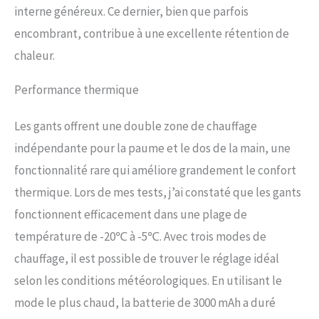
interne généreux. Ce dernier, bien que parfois
mAh certifiées pour la sécurité.
Le port de charge de type C
encombrant, contribue à une excellente rétention de
pratique permet une charge
chaleur.
pratique sans adaptateur
supplémentaire, de sorte que
vous êtes toujours prêt à l'emploi
Performance thermique
Idéal pour les motards : ces gants
de moto sont spécialement
Les gants offrent une double zone de chauffage
conçus pour les motocyclistes.
Fabriquées en PVC robuste et en
indépendante pour la paume et le dos de la main, une
microfibre résistante à l'abrasion
fonctionnalité rare qui améliore grandement le confort
sur la paume, elles offrent une
thermique. Lors de mes tests, j’ai constaté que les gants
protection et un confort
optimaux. Le design antidérapant
fonctionnent efficacement dans une plage de
en polyuréthane assure
température de -20℃ à -5℃. Avec trois modes de
également une prise en main sûre
pendant la conduite Compatible
chauffage, il est possible de trouver le réglage idéal
avec les écrans tactiles : restez
selon les conditions météorologiques. En utilisant le
connecté sans retirer vos gants.
Deux doigts sont spécialement
mode le plus chaud, la batterie de 3000 mAh a duré
conçus pour l'utilisation des