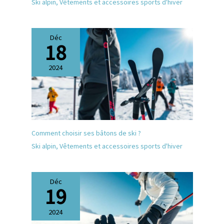
Ski alpin
,
Vêtements et accessoires sports d'hiver
de sorte que vous êtes
toujours prêt à l'emploi Idéal
pour les motards : ces gants
de moto sont spécialement
Déc
18
conçus pour les
motocyclistes. Fabriqués en
PVC robuste et en microfibre
2024
résistante à l'abrasion sur la
paume, ils offrent une
protection et un confort
optimaux. Le design
antidérapant en
polyuréthane assure
également une prise en main
Comment choisir ses bâtons de ski ?
sûre pendant la conduite
Ski alpin
,
Vêtements et accessoires sports d'hiver
Compatible avec les écrans
tactiles : restez connecté sans
retirer vos gants. Les deux
doigts sont spécialement
Déc
19
conçus pour l'utilisation des
écrans tactiles, de sorte que
vous pouvez utiliser votre
2024
smartphone sans effort