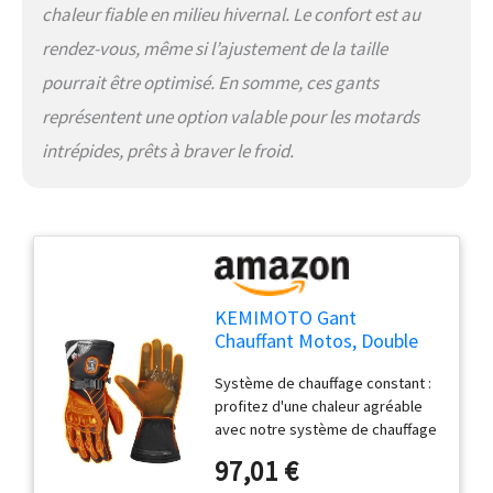
chaleur fiable en milieu hivernal. Le confort est au
rendez-vous, même si l’ajustement de la taille
pourrait être optimisé. En somme, ces gants
représentent une option valable pour les motards
intrépides, prêts à braver le froid.
KEMIMOTO Gant
Chauffant Motos, Double
Zone de Chauffage
Système de chauffage constant :
Indépendantes, Rétention
profitez d'une chaleur agréable
de Chaleur de -20℃ à -5℃,
avec notre système de chauffage
Imperméables et 3 Modes
avancé qui dispose de trois
de Chauffage, Batterie
97,01 €
niveaux réglables (haut, moyen,
3000 mAh, Résistants à