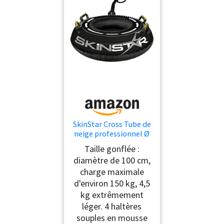
SkinStar Cross Tube de
neige professionnel Ø
100 cm - Pneu de luge -
Taille gonflée :
Pneu à neige
diamètre de 100 cm,
antidérapant (BLACK-
charge maximale
100 cm)
d'environ 150 kg, 4,5
kg extrêmement
léger. 4 haltères
souples en mousse