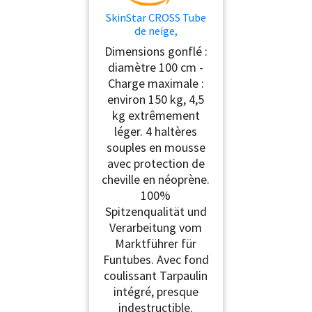
SkinStar CROSS Tube
de neige,
professionnel,
Dimensions gonflé :
diamètre : 100 cm,
diamètre 100 cm -
vert, 100 cm
Charge maximale :
environ 150 kg, 4,5
kg extrêmement
léger. 4 haltères
souples en mousse
avec protection de
cheville en néoprène.
100%
Spitzenqualität und
Verarbeitung vom
Marktführer für
Funtubes. Avec fond
coulissant Tarpaulin
intégré, presque
indestructible.