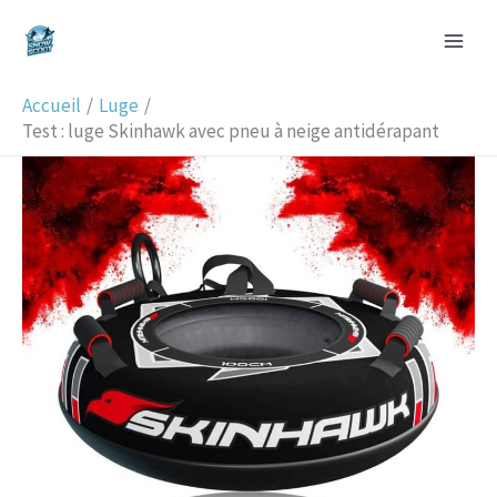
Aller
R
au
e
contenu
c
Accueil
Luge
h
Test : luge Skinhawk avec pneu à neige antidérapant
e
r
c
h
e
r