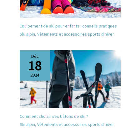
Équipement de ski pour enfants : conseils pratiques
Ski alpin
,
Vêtements et accessoires sports d'hiver
Déc
18
2024
Comment choisir ses bâtons de ski ?
Ski alpin
,
Vêtements et accessoires sports d'hiver