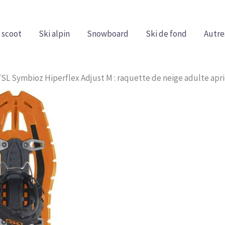
 scoot
Ski alpin
Snowboard
Ski de fond
Autre
TSL Symbioz Hiperflex Adjust M : raquette de neige adulte apr