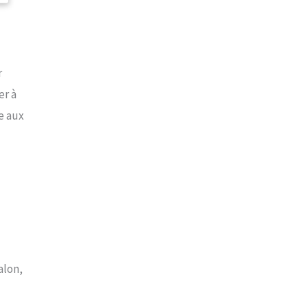
r
er à
e aux
alon,