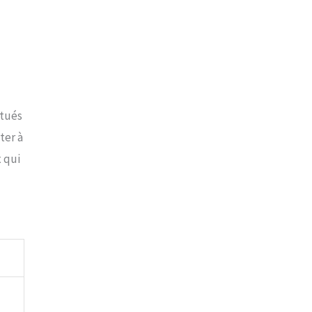
itués
ter à
x qui