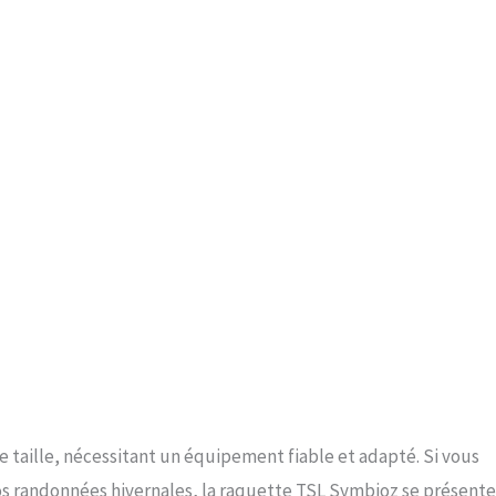
e taille, nécessitant un équipement fiable et adapté. Si vous
vos randonnées hivernales, la raquette TSL Symbioz se présente