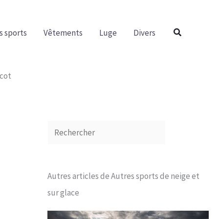
R
e
Rechercher
s sports
Vêtements
Luge
Divers
c
h
e
icot
r
c
h
e
r
Autres articles de Autres sports de neige et
sur glace