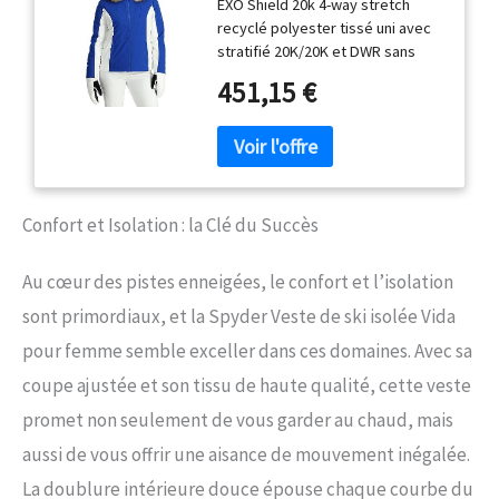
EXO Shield 20k 4-way stretch
recyclé polyester tissé uni avec
stratifié 20K/20K et DWR sans
PFC Isolation PrimaLoft Black Eco
451,15 €
(80 g) Fermetures éclair YKK
Coutures thermosoudées
Capuche fixe avec bordure en
fausse fourrure qui s'adapte à la
plupart des casques
Confort et Isolation : la Clé du Succès
Au cœur des pistes enneigées, le confort et l’isolation
sont primordiaux, et la Spyder Veste de ski isolée Vida
pour femme semble exceller dans ces domaines. Avec sa
coupe ajustée et son tissu de haute qualité, cette veste
promet non seulement de vous garder au chaud, mais
aussi de vous offrir une aisance de mouvement inégalée.
La doublure intérieure douce épouse chaque courbe du