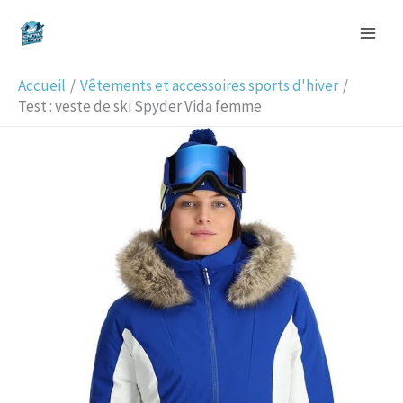
Aller
R
au
e
contenu
c
Accueil
Vêtements et accessoires sports d'hiver
h
Test : veste de ski Spyder Vida femme
e
r
c
h
e
r