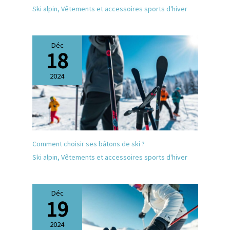
combinaisons de neige sont
Ski alpin
,
Vêtements et accessoires sports d'hiver
parfaites pour le ski, le
snowboard, le patinage, la
randonnée, l'escalade, le
camping et d'autres activités
Déc
18
de plein air en hiver.
2024
Comment choisir ses bâtons de ski ?
Ski alpin
,
Vêtements et accessoires sports d'hiver
Déc
19
2024