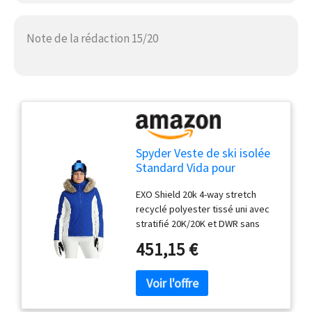
Note de la rédaction 15/20
Spyder Veste de ski isolée
Standard Vida pour
femme, bleu électrique
EXO Shield 20k 4-way stretch
recyclé polyester tissé uni avec
stratifié 20K/20K et DWR sans
PFC Isolation PrimaLoft Black Eco
451,15 €
(80 g) Fermetures éclair YKK
Coutures thermosoudées
Capuche fixe avec bordure en
fausse fourrure qui s'adapte à la
plupart des casques