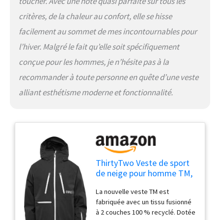
toucher. Avec une note quasi parfaite sur tous les
critères, de la chaleur au confort, elle se hisse
facilement au sommet de mes incontournables pour
l’hiver. Malgré le fait qu’elle soit spécifiquement
conçue pour les hommes, je n’hésite pas à la
recommander à toute personne en quête d’une veste
alliant esthétisme moderne et fonctionnalité.
ThirtyTwo Veste de sport
de neige pour homme TM,
Noir '25, Medium
La nouvelle veste TM est
fabriquée avec un tissu fusionné
à 2 couches 100 % recyclé. Dotée