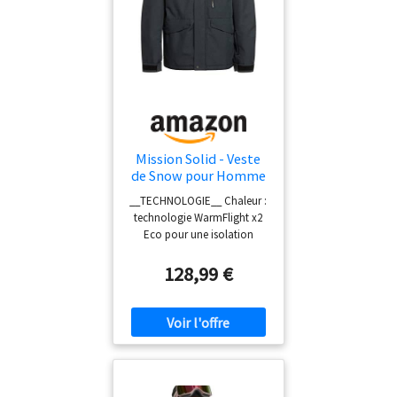
Mission Solid - Veste
de Snow pour Homme
__TECHNOLOGIE__ Chaleur :
technologie WarmFlight x2
Eco pour une isolation
thermique réduite, fabriquée
à partir de bouteilles PET
128,99 €
recyclées Poids du
rembourrage : 80 g, manches
et capuche 60 g Coupe :
régulière, une coupe
classique avec un
mouvement sans restriction
et un maximum de confort