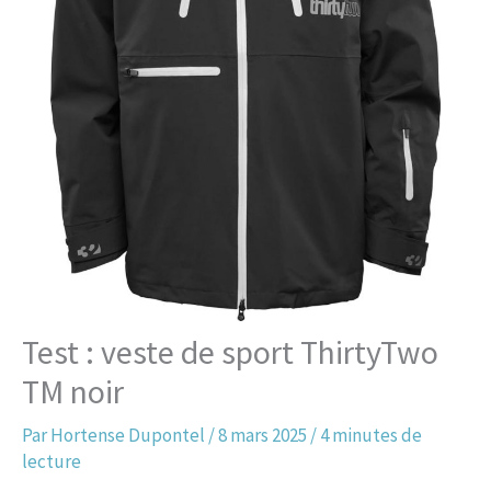
Test : veste de sport ThirtyTwo
TM noir
Par
Hortense Dupontel
/
8 mars 2025
/
4 minutes de
lecture