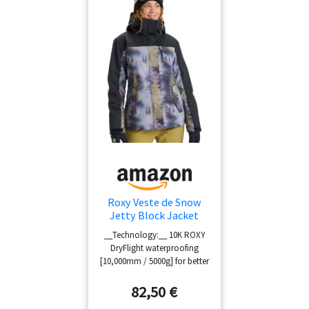
Roxy Veste de Snow
Jetty Block Jacket
Femme Gris L
__Technology:__ 10K ROXY
DryFlight waterproofing
[10,000mm / 5000g] for better
waterproofing and
breathability __Insulation:__
82,50 €
70% recycled padding [Fill