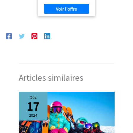
weight: 120g main body,
110g sleeve, 60g hood]
__Fit:__ Regular, classic fit for
unrestricted movement and
comfort __ECO ACTIONS:__
Made with at least 65%
recycled fibres
Articles similaires
Déc
17
2024