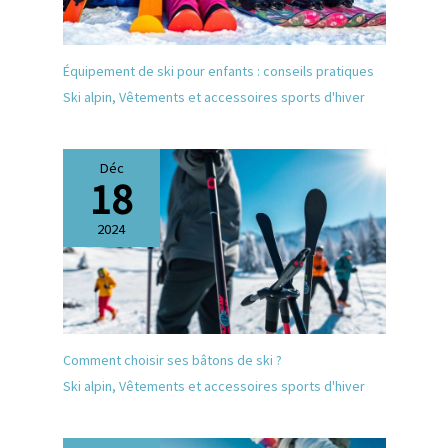
Équipement de ski pour enfants : conseils pratiques
Ski alpin
,
Vêtements et accessoires sports d'hiver
Déc
18
2024
Comment choisir ses bâtons de ski ?
Ski alpin
,
Vêtements et accessoires sports d'hiver