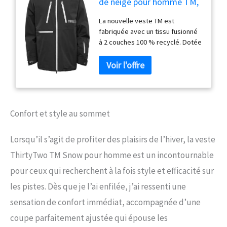
de neige pour homme TM,
Noir '25, Medium
La nouvelle veste TM est
fabriquée avec un tissu fusionné
à 2 couches 100 % recyclé. Dotée
de notre doublure exclusive
Reactor Mesh Thermo
Responsive et de panneaux
chauffants en polaire 3D, la veste
TM établit la nouvelle référence
en matière de technologie par
Confort et style au sommet
temps froid mélangée à un style
montagnard moderne. La veste
préférée de Chris Grenier. Tissu
Lorsqu’il s’agit de profiter des plaisirs de l’hiver, la veste
100 % recyclé extensible dans
ThirtyTwo TM Snow pour homme est un incontournable
les 4 sens // Tissu double couche
pour ceux qui recherchent à la fois style et efficacité sur
// Imperméabilité 20 000 mm /
Respirabilité 20 000 g/m² //
les pistes. Dès que je l’ai enfilée, j’ai ressenti une
Coutures thermosoudées //
sensation de confort immédiat, accompagnée d’une
Fermetures éclair hydrofuges
Fermeture à la taille en métal //
coupe parfaitement ajustée qui épouse les
Taille réglable // Ventilation à