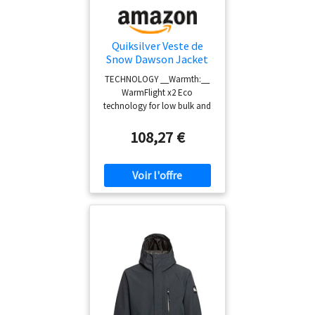
cargo sur le devant // Triple
couture renforcée au niveau de la
taille et de l'entrejambe //
Quiksilver Veste de
Doublure de poche en tricot
Snow Dawson Jacket
Homme Noir M
brossé // Genouillères articulées
TECHNOLOGY __Warmth:__
// Guêtre extensible avec crochet
WarmFlight x2 Eco
en dentelle // Soufflet de botte
technology for low bulk and
zippé Coupe décontractée
high warmth insulation
made from recycled PET
108,27 €
bottles __Fill Weight:__ 80g
Body, Sleeves and 60g Hood