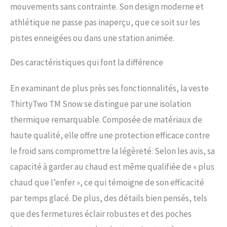
mouvements sans contrainte. Son design moderne et
l'entrejambe doublée en maille //
Interface de veste à boucle
athlétique ne passe pas inaperçu, que ce soit sur les
pression // Patch renforcé au
pistes enneigées ou dans une station animée.
niveau des fesses Poches arrière
avec fermeture Velcro // Poches
cargo sur le devant // Triple
Des caractéristiques qui font la différence
couture renforcée au niveau de la
taille et de l'entrejambe //
En examinant de plus près ses fonctionnalités, la veste
Doublure de poche en tricot
brossé // Genouillères articulées
ThirtyTwo TM Snow se distingue par une isolation
// Guêtre extensible avec crochet
thermique remarquable. Composée de matériaux de
en dentelle // Soufflet de botte
haute qualité, elle offre une protection efficace contre
zippé Coupe décontractée
le froid sans compromettre la légèreté. Selon les avis, sa
capacité à garder au chaud est même qualifiée de « plus
chaud que l’enfer », ce qui témoigne de son efficacité
par temps glacé. De plus, des détails bien pensés, tels
que des fermetures éclair robustes et des poches