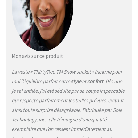
Coutures thermosoudées //
Fermetures éclair hydrofuges
Fermeture à la taille en métal //
Taille réglable // Ventilation à
l'entrejambe doublée en maille //
Interface de veste à boucle
pression // Patch renforcé au
niveau des fesses Poches arrière
Mon avis sur ce produit
avec fermeture Velcro // Poches
cargo sur le devant // Triple
couture renforcée au niveau de la
La veste « ThirtyTwo TM Snow Jacket » incarne pour
taille et de l'entrejambe //
moi l’équilibre parfait entre
style
et
confort
. Dès que
Doublure de poche en tricot
brossé // Genouillères articulées
je l’ai enfilée, j’ai été séduite par sa coupe impeccable
// Guêtre extensible avec crochet
qui respecte parfaitement les tailles prévues, évitant
en dentelle // Soufflet de botte
zippé Coupe décontractée
ainsi toute surprise désagréable. Fabriquée par Sole
Technology, inc., elle témoigne d’une qualité
exemplaire que l’on ressent immédiatement au