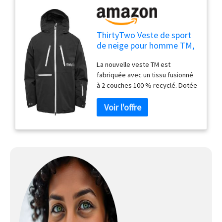
ThirtyTwo Veste de sport
de neige pour homme TM,
Noir '25, Medium
La nouvelle veste TM est
fabriquée avec un tissu fusionné
à 2 couches 100 % recyclé. Dotée
de notre doublure exclusive
Reactor Mesh Thermo
Responsive et de panneaux
chauffants en polaire 3D, la veste
TM établit la nouvelle référence
en matière de technologie par
temps froid mélangée à un style
montagnard moderne. La veste
préférée de Chris Grenier. Tissu
100 % recyclé extensible dans
les 4 sens // Tissu double couche
// Imperméabilité 20 000 mm /
Respirabilité 20 000 g/m² //