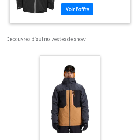
de notre doublure exclusive
Reactor Mesh Thermo
Responsive et de panneaux
chauffants en polaire 3D, la veste
TM établit la nouvelle référence
en matière de technologie par
Découvrez d’autres vestes de snow
temps froid mélangée à un style
montagnard moderne. La veste
préférée de Chris Grenier. Tissu
100 % recyclé extensible dans
les 4 sens // Tissu double couche
// Imperméabilité 20 000 mm /
Respirabilité 20 000 g/m² //
Coutures thermosoudées //
Fermetures éclair hydrofuges
Fermeture à la taille en métal //
Taille réglable // Ventilation à
l'entrejambe doublée en maille //
Interface de veste à boucle
pression // Patch renforcé au
niveau des fesses Poches arrière
avec fermeture Velcro // Poches