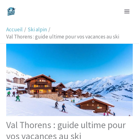
Aller
R
au
e
contenu
c
Accueil
Ski alpin
h
Val Thorens : guide ultime pour vos vacances au ski
e
r
c
h
e
r
Val Thorens : guide ultime pour
vos vacances au ski