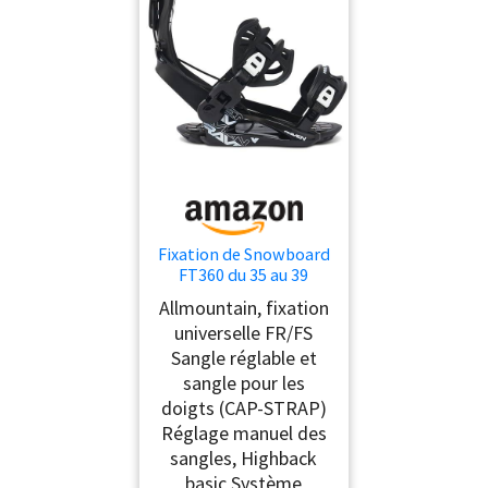
Fixation de Snowboard
FT360 du 35 au 39
Adulte Noir Mixte
Allmountain, fixation
Raven
universelle FR/FS
Sangle réglable et
sangle pour les
doigts (CAP-STRAP)
Réglage manuel des
sangles, Highback
basic Système