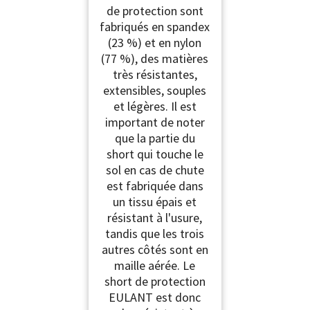
de protection sont
roulettes/Vélos/Skate,
Protection Hip Pad,
fabriqués en spandex
Coussinets de
(23 %) et en nylon
Protection 3D pour
(77 %), des matières
Hanche / Cul / Coccyx
très résistantes,
extensibles, souples
et légères. Il est
important de noter
que la partie du
short qui touche le
sol en cas de chute
est fabriquée dans
un tissu épais et
résistant à l'usure,
tandis que les trois
autres côtés sont en
maille aérée. Le
short de protection
EULANT est donc