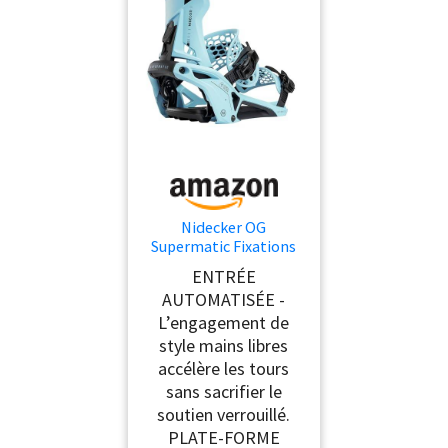
Nidecker OG
Supermatic Fixations
de Snowboard-
ENTRÉE
Système d’Ouverture
AUTOMATISÉE -
Automatique avec
L’engagement de
Spoiler inclinable - L -
Esape Cyan
style mains libres
accélère les tours
sans sacrifier le
soutien verrouillé.
PLATE-FORME