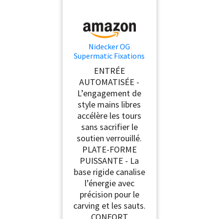
Nidecker OG
Supermatic Fixations
de Snowboard-
ENTRÉE
Système d’Ouverture
AUTOMATISÉE -
Automatique avec
L’engagement de
Spoiler inclinable - S -
Cannon Blue
style mains libres
accélère les tours
sans sacrifier le
soutien verrouillé.
PLATE-FORME
PUISSANTE - La
base rigide canalise
l’énergie avec
précision pour le
carving et les sauts.
CONFORT