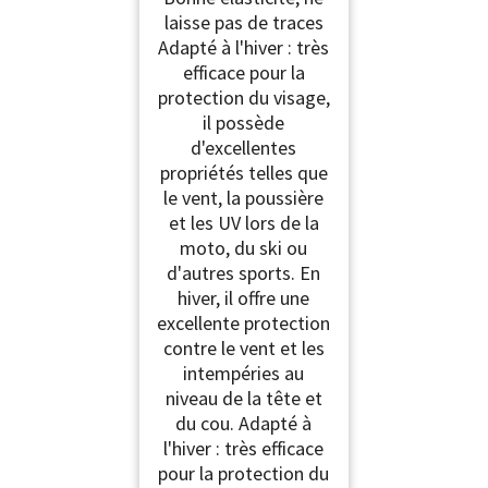
UV - Coupe pour Moto,
laisse pas de traces
Snowboard - pour
Adapté à l'hiver : très
Cyclisme, Sports de
Plein Air,Noir
efficace pour la
protection du visage,
il possède
d'excellentes
propriétés telles que
le vent, la poussière
et les UV lors de la
moto, du ski ou
d'autres sports. En
hiver, il offre une
excellente protection
contre le vent et les
intempéries au
niveau de la tête et
du cou. Adapté à
l'hiver : très efficace
pour la protection du