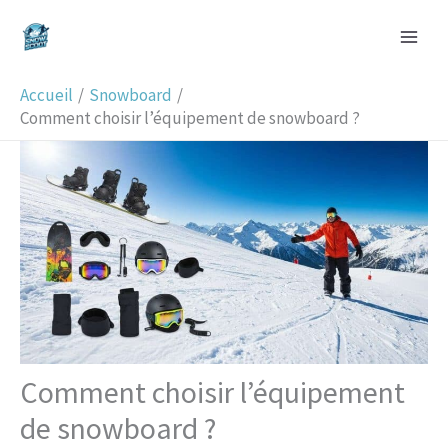
Aller
R
au
e
contenu
c
Accueil
Snowboard
h
Comment choisir l’équipement de snowboard ?
e
r
c
h
e
r
Comment choisir l’équipement
de snowboard ?