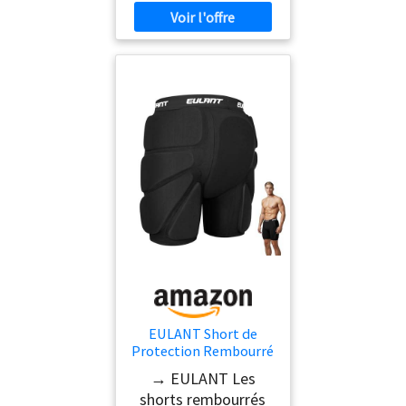
EULANT Short de
Protection Rembourré
pour
→ EULANT Les
Snowboard/Ski/Patina
shorts rembourrés
ge sur Glace/Ski à