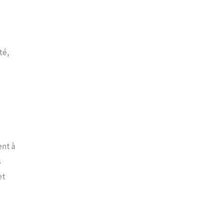
té,
ent à
s
et