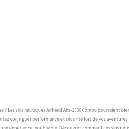
es ? Les skis nautiques Airhead Ahs-1300 Combo pourraient bie
haitez conjuguer performance et sécurité lors de vos aventures
r une expérience inoubliable. Découvrez comment ces skis pe