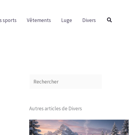
R
e
Rechercher
s sports
Vêtements
Luge
Divers
c
h
e
r
c
h
e
r
Autres articles de Divers