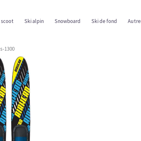
 scoot
Ski alpin
Snowboard
Ski de fond
Autre
hs-1300