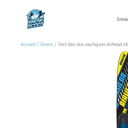
Aller
au
Snow
contenu
Accueil
Divers
Test des skis nautiques Airhead A