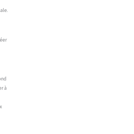
ale.
réer
fond
r à
x