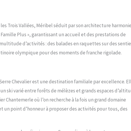
es Trois Vallées, Méribel séduit par son architecture harmoni
« Famille Plus », garantissant un accueil et des prestations de
 multitude d’activités : des balades en raquettes sur des sentie
atinoire olympique pour des moments de franche rigolade.
erre Chevalier est une destination familiale par excellence. El
un ski varié entre forêts de mélèzes et grands espaces d’altitu
lier Chantemerle où l’on recherche à la fois un grand domaine
t un point d’honneur à proposer des activités pour tous, des