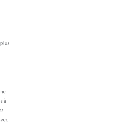
.
 plus
,
ine
s à
es
avec