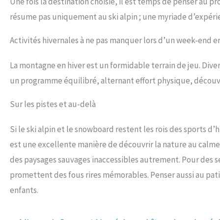
Une fois la destination choisie, il est temps de penser au p
résume pas uniquement au ski alpin ; une myriade d’expérie
Activités hivernales à ne pas manquer lors d’un week-end e
La montagne en hiver est un formidable terrain de jeu. Divers
un programme équilibré, alternant effort physique, découv
Sur les pistes et au-delà
Si le ski alpin et le snowboard restent les rois des sports d’
est une excellente manière de découvrir la nature au calm
des paysages sauvages inaccessibles autrement. Pour des sens
promettent des fous rires mémorables. Penser aussi au patin
enfants.