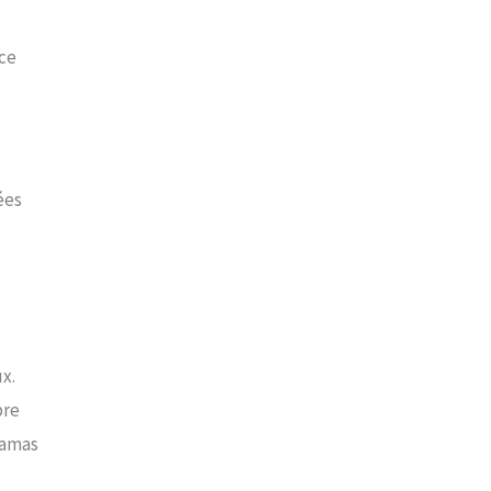
nce
ées
x.
bre
ramas