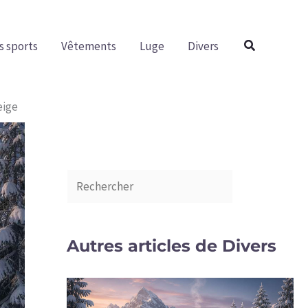
R
e
Rechercher
s sports
Vêtements
Luge
Divers
c
h
e
eige
r
c
h
e
r
Autres articles de Divers