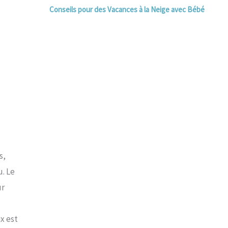
Conseils pour des Vacances à la Neige avec Bébé
s,
u. Le
ur
x est