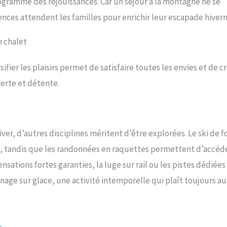
rogramme des réjouissances. Car un séjour à la montagne ne se
nces attendent les familles pour enrichir leur escapade hivern
n chalet
ifier les plaisirs permet de satisfaire toutes les envies et de c
erte et détente.
hiver, d’autres disciplines méritent d’être explorées. Le ski de 
e, tandis que les randonnées en raquettes permettent d’accéde
ations fortes garanties, la luge sur rail ou les pistes dédiées
age sur glace, une activité intemporelle qui plaît toujours au