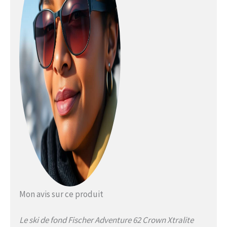
curseur à double verrouillage,
corps anti-torsion, Step-In, talon
pré-ajustable, Classic Flexor Un
partenaire polyvalent et fiable
pour tous les terrains. Équipé
d'un Nordic Rocker et d'une aide
à l'ascension tout-terrain Offtrack
Crown, l'Aventure 62 Crown
Xtralite se distingue par sa
nouvelle légèreté, sa
manipulation facile et sa
repoussée sûre hors des pistes
de piste. Grâce à sa forme
latérale étroite, il joue également
ses compétences en tant que
polyvalent.
Mon avis sur ce produit
Le ski de fond Fischer Adventure 62 Crown Xtralite