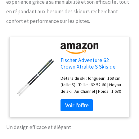
expérience grâce à sa maniabilité et son efficacité, tout
en répondant aux besoins des skieurs recherchant
confort et performance sur les pistes.
Fischer Adventure 62
Crown Xtralite S Skis de
fond nordique classique
Détails du ski : longueur : 169 cm
2023 avec fixation Control
(taille S) | Taille : 62-52-60 | Noyau
Step IFP 169 cm
de ski : Air Channel | Poids : 1 630
g (à 179 cm) | Plateau/zone de
montée : Sintec / Offtrack Crown
Technologie de ski : Speed
Grinding | Air Channel | Couronne
Offtrack DÉTAILS DE LA LIaison:
Un design efficace et élégant
Style : Classic | Flexor : 7,0 |
Fixation : Step-in | Manipulation