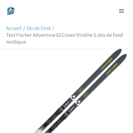
Aller
R
au
e
contenu
c
Accueil
Ski de fond
h
Test Fischer Adventure 62 Crown Xtralite S skis de fond
nordique
e
r
c
h
e
r