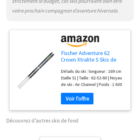
strictement le budget, ces skis pourraient bien être
votre prochain compagnon d’aventure hivernale.
Fischer Adventure 62
Crown Xtralite S Skis de
fond nordique classique
Détails du ski : longueur : 169 cm
2023 avec fixation Control
(taille S) | Taille : 62-52-60 | Noyau
Step IFP 169 cm
de ski : Air Channel | Poids : 1 630
g (à 179 cm) | Plateau/zone de
montée : Sintec / Offtrack Crown
Technologie de ski : Speed
Grinding | Air Channel | Couronne
Offtrack DÉTAILS DE LA LIaison:
Découvrez d’autres skis de fond
Style : Classic | Flexor : 7,0 |
Fixation : Step-in | Manipulation
facile et intuitive | Réglage sans