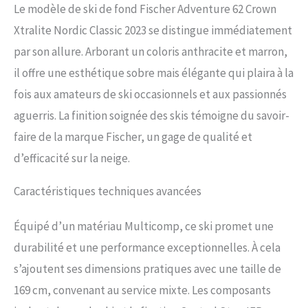
Le modèle de ski de fond Fischer Adventure 62 Crown
facile et intuitive | Réglage sans
outil - Ajustement sur la piste |
Xtralite Nordic Classic 2023 se distingue immédiatement
Contrôle et stabilité | Tailles des
par son allure. Arborant un coloris anthracite et marron,
chaussures : 35-52 Technologie
de fixation : Turn Lock, sans outil,
il offre une esthétique sobre mais élégante qui plaira à la
curseur à double verrouillage,
fois aux amateurs de ski occasionnels et aux passionnés
corps anti-torsion, Step-In, talon
pré-ajustable, Classic Flexor Un
aguerris. La finition soignée des skis témoigne du savoir-
partenaire polyvalent et fiable
faire de la marque Fischer, un gage de qualité et
pour tous les terrains. Équipé
d'un Nordic Rocker et d'une aide
d’efficacité sur la neige.
à l'ascension tout-terrain Offtrack
Crown, l'Aventure 62 Crown
Caractéristiques techniques avancées
Xtralite se distingue par sa
nouvelle légèreté, sa
Équipé d’un matériau Multicomp, ce ski promet une
manipulation facile et sa
repoussée sûre hors des pistes
durabilité et une performance exceptionnelles. À cela
de piste. Grâce à sa forme
s’ajoutent ses dimensions pratiques avec une taille de
latérale étroite, il joue également
ses compétences en tant que
169 cm, convenant au service mixte. Les composants
polyvalent.