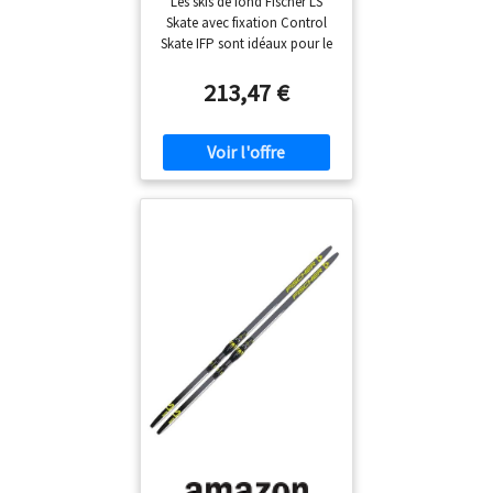
Les skis de fond Fischer LS
: 191 cm – Avec fixation
Skate avec fixation Control
Control Skate (NNN)
Skate IFP sont idéaux pour le
patinage sur des pistes
préparées. Les skis sont
213,47 €
extrêmement robustes et
parfaits pour l'apprentissage.
La plaque IFP intégrée
permet également de
modifier le centre de
gravité/point d'équilibre
encore à l'avant ou à l'arrière
en un seul clic. Numéro
d'article : : Skis N77423 +
fixation S62123 Équipement
ski : cintrage : 41-44-44 |
Noyau de ski : Air Tec | Tailles
: XS (191) | Plateau/zone de
montée : Worldcup Pro
Équipement de fixation
Control Skate : norme de
fixation : NNN | Flexor : 7,0 |
Fixation : Step-in |
Manipulation facile et