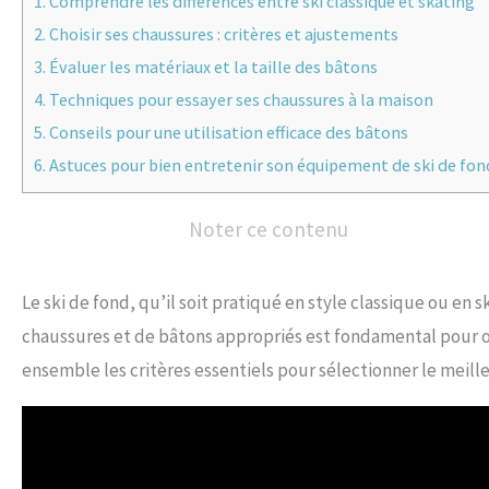
1.
Comprendre les différences entre ski classique et skating
2.
Choisir ses chaussures : critères et ajustements
3.
Évaluer les matériaux et la taille des bâtons
4.
Techniques pour essayer ses chaussures à la maison
5.
Conseils pour une utilisation efficace des bâtons
6.
Astuces pour bien entretenir son équipement de ski de fon
Noter ce contenu
Le ski de fond, qu’il soit pratiqué en style classique ou e
chaussures et de bâtons appropriés est fondamental pour op
ensemble les critères essentiels pour sélectionner le meil