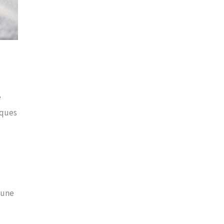
e
rques
’une