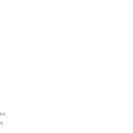
kis
es