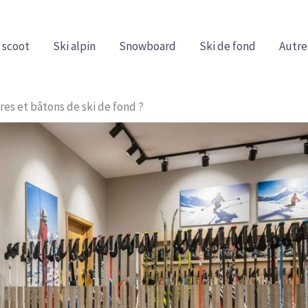
 scoot
Ski alpin
Snowboard
Ski de fond
Autre
es et bâtons de ski de fond ?