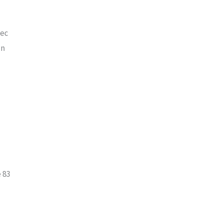
vec
un
 83