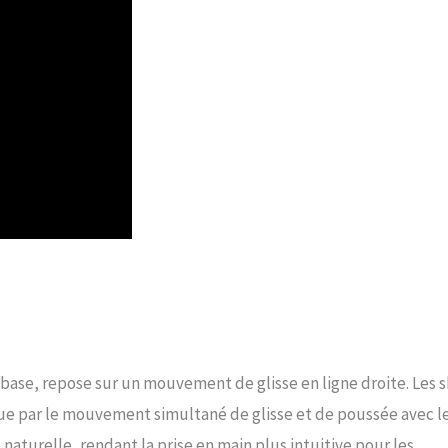
base, repose sur un mouvement de glisse en ligne droite. Les s
nue par le mouvement simultané de glisse et de poussée avec l
 naturelle, rendant la prise en main plus intuitive pour les