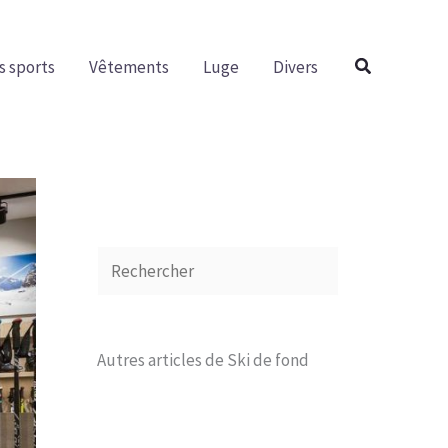
R
e
Rechercher
s sports
Vêtements
Luge
Divers
c
h
e
r
c
h
e
r
Autres articles de Ski de fond