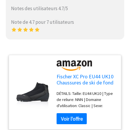
Notes des utilisateurs 4.7/5
Note de 4.7 pour 7 utilisateurs
Fischer XC Pro EU44 UK10
Chaussures de ski de fond
pour homme avec fixation
DÉTAILS: Taille: EU44 UK10 | Type
NNN
de reliure: NNN | Domaine
d'utilisation: Classic | Sexe:
Hommes | Poids: 405g | Couleur:
noir/blanc Équipement : semelle :
TURNAMIC Touring | Flex de la