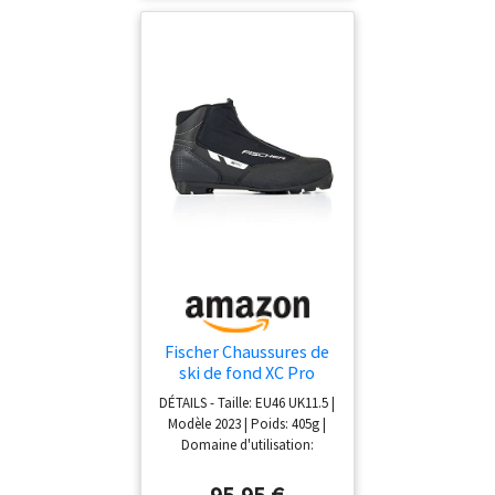
Fischer Chaussures de
ski de fond XC Pro
EU46 UK11.5 Bottes de
DÉTAILS - Taille: EU46 UK11.5 |
ski 2023 pour reliure
Modèle 2023 | Poids: 405g |
NNN
Domaine d'utilisation:
Classic | Couleur: noir/blanc
Équipement – Semelle :
95,95 €