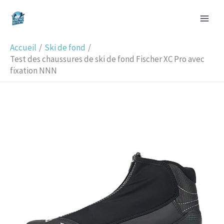
Aller
R
au
e
contenu
c
Accueil
Ski de fond
h
Test des chaussures de ski de fond Fischer XC Pro avec
fixation NNN
e
r
c
h
e
r