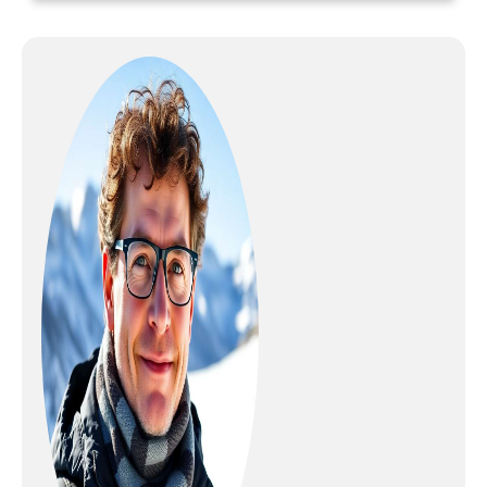
chaussure : souple Technologie :
Fischer Fresh | Casquette de
talon interne moulée Lace Cover |
Sport Fit Concept | Turnamic
Touring Sole La chaussure
d'entrée de gamme pour de
longues randonnées en piste : XC
Pro. La base pour plus de confort
dans la neige est un ajustement
confortable. La languette de
recouvrement empêche la neige
de pénétrer dans la chaussure.
Grâce à Fischer Fresh, les odeurs
n'ont aucune chance.