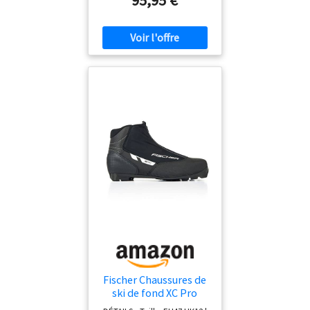
Turnamic Touring |
Chaussures Flex : Soft
Technologie : Fischer Fresh.
Casquette intérieure moulée
Housse en dentelle | Ladies Fit
Concept | Turnamic Touring
Sole La chaussure d'entrée de
gamme pour les longues
randonnées sur la piste : XC
Pro. La base pour plus de
confort dans la neige est un
ajustement confortable. La
languette supérieure garantit
qu'aucune neige ne peut
pénétrer dans la chaussure.
Grâce à Fischer Fresh, les
odeurs n'ont aucune chance.
Fischer Chaussures de
ski de fond XC Pro
EU47 UK12 Bottes de