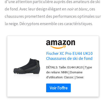
d’une attention particulière auprès des amateurs de ski
de fond. Avec leur design élégant en
noir et blanc
, ces
chaussures promettent des performances optimales sur
la neige. Décryptons ensemble ces caractéristiques.
Fischer XC Pro EU44 UK10
Chaussures de ski de fond
pour homme avec fixation
DÉTAILS: Taille: EU44 UK10 | Type
NNN
de reliure: NNN | Domaine
d'utilisation: Classic | Sexe:
Hommes | Poids: 405g | Couleur:
noir/blanc Équipement : semelle :
TURNAMIC Touring | Flex de la
chaussure : souple Technologie :
Fischer Fresh | Casquette de