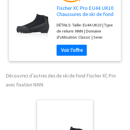
Fischer XC Pro EU44 UK10
Chaussures de ski de fond
pour homme avec fixation
DÉTAILS: Taille: EU44 UK10 | Type
NNN
de reliure: NNN | Domaine
d'utilisation: Classic | Sexe:
Hommes | Poids: 405g | Couleur:
noir/blanc Équipement : semelle :
TURNAMIC Touring | Flex de la
chaussure : souple Technologie :
Fischer Fresh | Casquette de
talon interne moulée Lace Cover |
Découvrez d’autres des de ski de fond Fischer XC Pro
Sport Fit Concept | Turnamic
avec fixation NNN
Touring Sole La chaussure
d'entrée de gamme pour de
longues randonnées en piste : XC
Pro. La base pour plus de confort
dans la neige est un ajustement
confortable. La languette de
recouvrement empêche la neige
de pénétrer dans la chaussure.