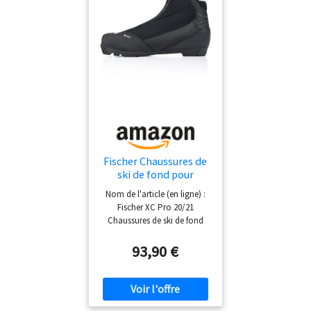
Grâce à Fischer Fresh, les odeurs
n'ont aucune chance.
Fischer Chaussures de
ski de fond pour
homme XC Pro EU43
Nom de l'article (en ligne) :
UK9 - Bottes de ski
Fischer XC Pro 20/21
pour fixation NNN
Chaussures de ski de fond
pour homme classiques
noires. Référence fabricant :
93,90 €
S21720 000.