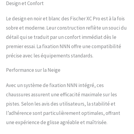
talon interne moulée Lace Cover |
Design et Confort
Sport Fit Concept | Turnamic
Touring Sole La chaussure
Le design en noir et blanc des Fischer XC Pro est à la fois
d'entrée de gamme pour de
longues randonnées en piste : XC
sobre et moderne. Leur construction reflète un souci du
Pro. La base pour plus de confort
détail qui se traduit par un confort immédiat dès le
dans la neige est un ajustement
confortable. La languette de
premier essai. La fixation NNN offre une compatibilité
recouvrement empêche la neige
précise avec les équipements standards.
de pénétrer dans la chaussure.
Grâce à Fischer Fresh, les odeurs
Performance sur la Neige
n'ont aucune chance.
Avec un système de fixation NNN intégré, ces
chaussures assurent une efficacité maximale sur les
pistes. Selon les avis des utilisateurs, la stabilité et
l’adhérence sont particulièrement optimales, offrant
une expérience de glisse agréable et maîtrisée.