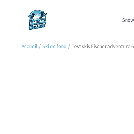
Aller
au
Snow
contenu
Accueil
Ski de fond
Test skis Fischer Adventure 6