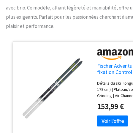
avec brio. Ce modèle, alliant légèreté et maniabilité, offre 
plus exigeants. Parfait pour les passionnées cherchant à amé
plaisir et performance.
Fischer Adventu
fixation Control
Détails du ski : longu
179 cm) | Plateau/z
Grinding | Air Channe
7,0 | Fixation: Step-i
153,99 €
Contrôle et stabilit
Free | Double Lock S
Flexor Un partenaire
de l'élévateur tout-
nouvelle facilité, sa