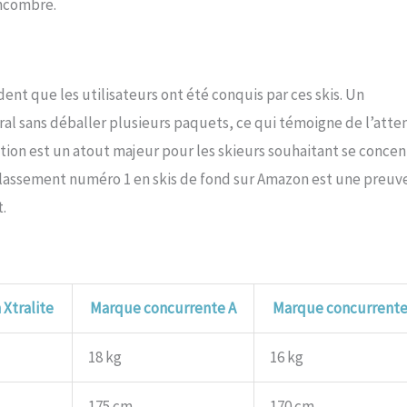
encombre.
dent que les utilisateurs ont été conquis par ces skis. Un
gral sans déballer plusieurs paquets, ce qui témoigne de l’atte
sation est un atout majeur pour les skieurs souhaitant se concen
 classement numéro 1 en skis de fond sur Amazon est une preuv
.
Xtralite
Marque concurrente A
Marque concurrente
18 kg
16 kg
175 cm
170 cm