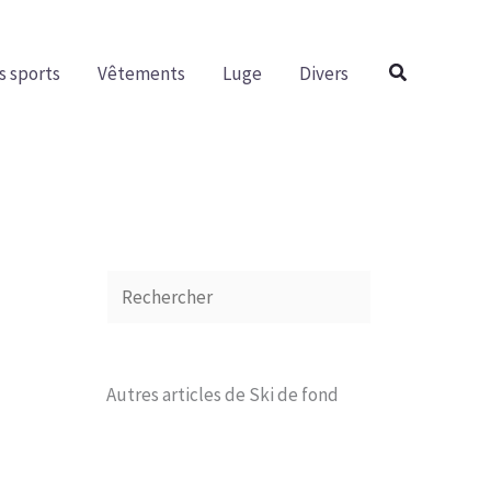
R
e
Rechercher
s sports
Vêtements
Luge
Divers
c
h
e
r
c
h
e
r
Autres articles de Ski de fond