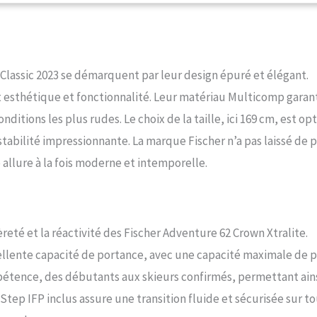
te, il joue également dans la piste ses capacités en tant que polyvalent.
 Classic 2023 se démarquent par leur design épuré et élégant.
nt esthétique et fonctionnalité. Leur matériau Multicomp garan
ditions les plus rudes. Le choix de la taille, ici 169 cm, est op
 stabilité impressionnante. La marque Fischer n’a pas laissé de 
 allure à la fois moderne et intemporelle.
reté et la réactivité des Fischer Adventure 62 Crown Xtralite.
ellente capacité de portance, avec une capacité maximale de 
mpétence, des débutants aux skieurs confirmés, permettant ain
tep IFP inclus assure une transition fluide et sécurisée sur t