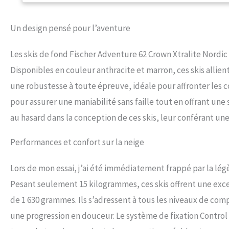
forme latérale étroi
Un design pensé pour l’aventure
Les skis de fond Fischer Adventure 62 Crown Xtralite Nordic
Disponibles en couleur anthracite et marron, ces skis allie
une robustesse à toute épreuve, idéale pour affronter les con
pour assurer une maniabilité sans faille tout en offrant une
au hasard dans la conception de ces skis, leur conférant une
Performances et confort sur la neige
Lors de mon essai, j’ai été immédiatement frappé par la légè
Pesant seulement 15 kilogrammes, ces skis offrent une exc
de 1 630 grammes. Ils s’adressent à tous les niveaux de co
une progression en douceur. Le système de fixation Control S