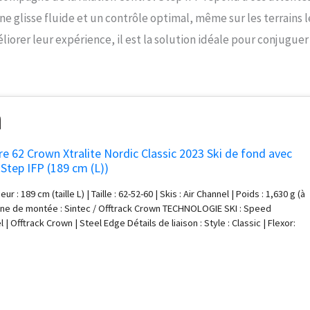
une glisse fluide et un contrôle optimal, même sur les terrains l
liorer leur expérience, il est la solution idéale pour conjuguer
re 62 Crown Xtralite Nordic Classic 2023 Ski de fond avec
 Step IFP (189 cm (L))
eur : 189 cm (taille L) | Taille : 62-52-60 | Skis : Air Channel | Poids : 1,630 g (à
one de montée : Sintec / Offtrack Crown TECHNOLOGIE SKI : Speed
l | Offtrack Crown | Steel Edge Détails de liaison : Style : Classic | Flexor:
n | Facile à utiliser et intuitive | Réglage sans outil - Réglage sur la piste |
é | Pointures de chaussures: 35-52 Technologie de liaison : Turn Lock | Tool
lider | Corps épuré de torsion | Step-In | Talon pré-ajustement | Classic
 polyvalent et fiable pour tous les terrains. Equipé de Nordic Rocker et
terrain Offtrack Crown, l'Adventure 62 Crown Xtralite se distingue par sa
 facilité d'utilisation et son rejet sûr loin des pistes de piste. Grâce à sa