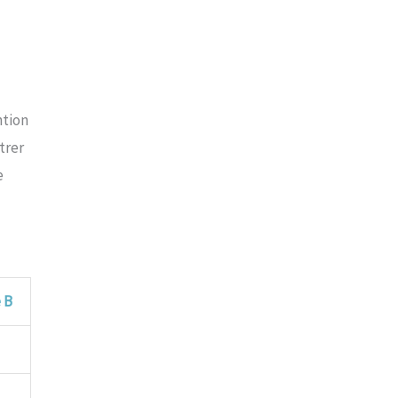
ntion
trer
e
 B